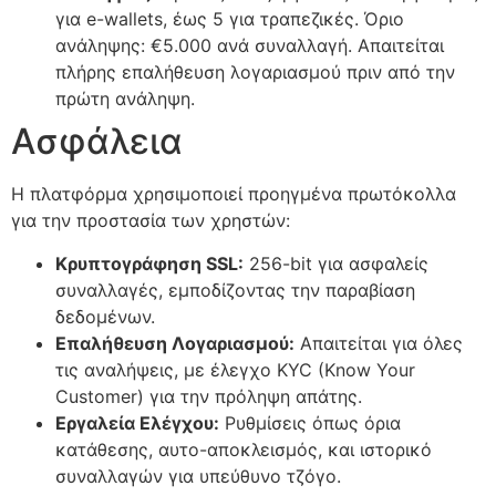
για e-wallets, έως 5 για τραπεζικές. Όριο
ανάληψης: €5.000 ανά συναλλαγή. Απαιτείται
πλήρης επαλήθευση λογαριασμού πριν από την
πρώτη ανάληψη.
Ασφάλεια
Η πλατφόρμα χρησιμοποιεί προηγμένα πρωτόκολλα
για την προστασία των χρηστών:
Κρυπτογράφηση SSL:
256-bit για ασφαλείς
συναλλαγές, εμποδίζοντας την παραβίαση
δεδομένων.
Επαλήθευση Λογαριασμού:
Απαιτείται για όλες
τις αναλήψεις, με έλεγχο KYC (Know Your
Customer) για την πρόληψη απάτης.
Εργαλεία Ελέγχου:
Ρυθμίσεις όπως όρια
κατάθεσης, αυτο-αποκλεισμός, και ιστορικό
συναλλαγών για υπεύθυνο τζόγο.