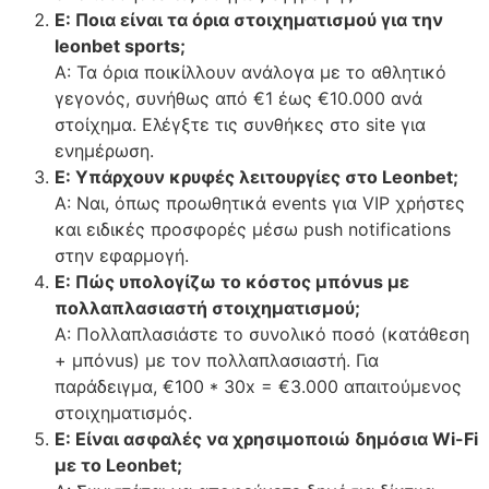
Ε: Ποια είναι τα όρια στοιχηματισμού για την
leonbet sports;
Α: Τα όρια ποικίλλουν ανάλογα με το αθλητικό
γεγονός, συνήθως από €1 έως €10.000 ανά
στοίχημα. Ελέγξτε τις συνθήκες στο site για
ενημέρωση.
Ε: Υπάρχουν κρυφές λειτουργίες στο Leonbet;
Α: Ναι, όπως προωθητικά events για VIP χρήστες
και ειδικές προσφορές μέσω push notifications
στην εφαρμογή.
Ε: Πώς υπολογίζω το κόστος μπόνus με
πολλαπλασιαστή στοιχηματισμού;
Α: Πολλαπλασιάστε το συνολικό ποσό (κατάθεση
+ μπόνus) με τον πολλαπλασιαστή. Για
παράδειγμα, €100 * 30x = €3.000 απαιτούμενος
στοιχηματισμός.
Ε: Είναι ασφαλές να χρησιμοποιώ δημόσια Wi-Fi
με το Leonbet;