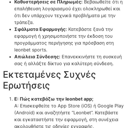
Καθυστερήσεις σε Πληρωμές:
Βεβαιωθείτε ότι η
επαλήθευση λογαριασμού έχει ολοκληρωθεί και
ότι δεν υπάρχουν τεχνικά προβλήματα με την
τράπεζα.
Σφάλματα Εφαρμογής:
Κατεβάστε ξανά την
εφαρμογή ή χρησιμοποιήστε την έκδοση του
προγράμματος περιήγησης για πρόσβαση στη
leonbet sports.
Απώλεια Σύνδεσης:
Επανεκκινήστε τη συσκευή
σας ή αλλάξτε δίκτυο για καλύτερη σύνδεση.
Εκτεταμένες Συχνές
Ερωτήσεις
Ε: Πώς κατεβάζω την leonbet app;
Α: Επισκεφθείτε το App Store (iOS) ή Google Play
(Android) και αναζητήστε “Leonbet”. Κατεβάστε
και εγκαταστήστε την εφαρμογή, στη συνέχεια
ακολουθήστε τις οδηγίες εγγραφής.