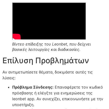
Βίντεο επίδειξης του Leonbet, που δείχνει
βασικές λειτουργίες και διαδικασίες.
Επίλυση Προβλημάτων
Αν αντιμετωπίσετε θέματα, δοκιμάστε αυτές τις
λύσεις:
Πρόβλημα Σύνδεσης:
Επαναφέρετε τον κωδικό
πρόσβασης ή ελέγξτε για ενημερώσεις της
leonbet app. Αν συνεχίζει, επικοινωνήστε με την
υποστήριξη.