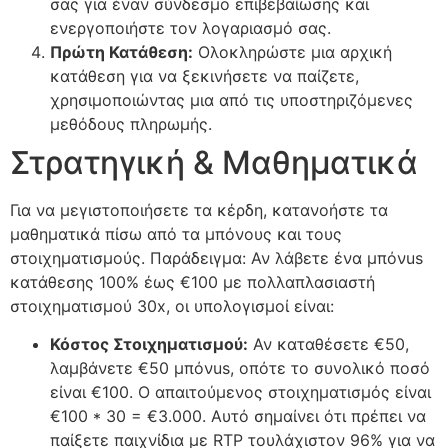
σας για έναν σύνδεσμο επιβεβαίωσης και
ενεργοποιήστε τον λογαριασμό σας.
Πρώτη Κατάθεση:
Ολοκληρώστε μια αρχική
κατάθεση για να ξεκινήσετε να παίζετε,
χρησιμοποιώντας μια από τις υποστηριζόμενες
μεθόδους πληρωμής.
Στρατηγική & Μαθηματικά
Για να μεγιστοποιήσετε τα κέρδη, κατανοήστε τα
μαθηματικά πίσω από τα μπόνους και τους
στοιχηματισμούς. Παράδειγμα: Αν λάβετε ένα μπόνus
κατάθεσης 100% έως €100 με πολλαπλασιαστή
στοιχηματισμού 30x, οι υπολογισμοί είναι:
Κόστος Στοιχηματισμού:
Αν καταθέσετε €50,
λαμβάνετε €50 μπόνus, οπότε το συνολικό ποσό
είναι €100. Ο απαιτούμενος στοιχηματισμός είναι
€100 * 30 = €3.000. Αυτό σημαίνει ότι πρέπει να
παίξετε παιχνίδια με RTP τουλάχιστον 96% για να