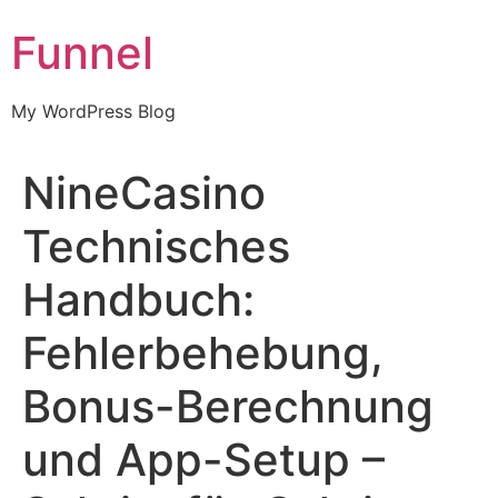
Skip
Funnel
to
content
My WordPress Blog
NineCasino
Technisches
Handbuch:
Fehlerbehebung,
Bonus-Berechnung
und App-Setup –