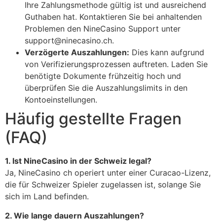
Ihre Zahlungsmethode gültig ist und ausreichend
Guthaben hat. Kontaktieren Sie bei anhaltenden
Problemen den NineCasino Support unter
support@ninecasino.ch.
Verzögerte Auszahlungen:
Dies kann aufgrund
von Verifizierungsprozessen auftreten. Laden Sie
benötigte Dokumente frühzeitig hoch und
überprüfen Sie die Auszahlungslimits in den
Kontoeinstellungen.
Häufig gestellte Fragen
(FAQ)
1. Ist NineCasino in der Schweiz legal?
Ja, NineCasino ch operiert unter einer Curacao-Lizenz,
die für Schweizer Spieler zugelassen ist, solange Sie
sich im Land befinden.
2. Wie lange dauern Auszahlungen?