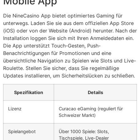
Mobile App
Die NineCasino App bietet optimiertes Gaming für
unterwegs. Laden Sie sie aus dem offiziellen App Store
(iOS) oder von der Website (Android) herunter. Nach der
Installation loggen Sie sich mit Ihren Anmeldedaten ein.
Die App unterstützt Touch-Gesten, Push-
Benachrichtigungen für Promotionen und eine
übersichtliche Navigation zu Spielen wie Slots und Live-
Roulette. Stellen Sie sicher, dass Sie regelmäßige
Updates installieren, um Sicherheitslücken zu schließen.
Spezifikation
Details
Lizenz
Curacao eGaming (reguliert für
Schweizer Markt)
Spielangebot
Über 1000 Spiele: Slots,
Tischspiele, Live-Dealer