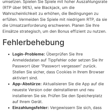
umsetzen. Spielen Sie Spiele mit hoher Auszahlungsrate
(RTP über 96%), wie Blackjack, um die
Wahrscheinlichkeit zu erhöhen, die Bedingungen zu
erfüllen. Vermeiden Sie Spiele mit niedrigem RTP, da sie
die Umsatzanforderung erschweren. Planen Sie Ihre
Einsätze strategisch, um den Bonus effizient zu nutzen.
Fehlerbehebung
Login-Probleme:
Überprüfen Sie Ihre
Anmeldedaten auf Tippfehler oder setzen Sie Ihr
Passwort über “Passwort vergessen” zurück.
Stellen Sie sicher, dass Cookies in Ihrem Browser
aktiviert sind.
App-Abstürze:
Aktualisieren Sie die App auf die
neueste Version oder deinstallieren und neu
installieren Sie sie. Prüfen Sie den Speicherplatz
auf Ihrem Gerät.
Einzahlungsfehler:
Vergewissern Sie sich, dass