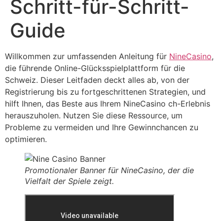
Schritt-für-Schritt-
Guide
Willkommen zur umfassenden Anleitung für
NineCasino
,
die führende Online-Glücksspielplattform für die
Schweiz. Dieser Leitfaden deckt alles ab, von der
Registrierung bis zu fortgeschrittenen Strategien, und
hilft Ihnen, das Beste aus Ihrem NineCasino ch-Erlebnis
herauszuholen. Nutzen Sie diese Ressource, um
Probleme zu vermeiden und Ihre Gewinnchancen zu
optimieren.
Promotionaler Banner für NineCasino, der die
Vielfalt der Spiele zeigt.