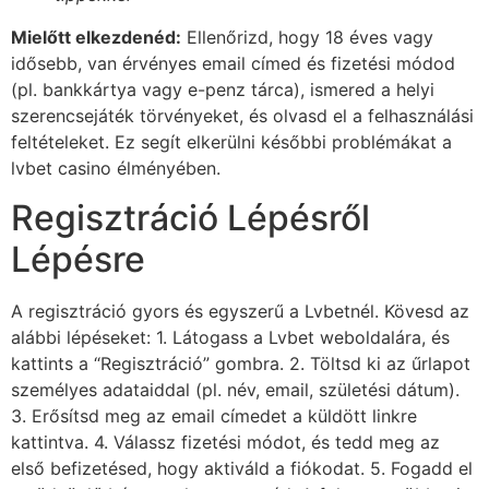
Mielőtt elkezdenéd:
Ellenőrizd, hogy 18 éves vagy
idősebb, van érvényes email címed és fizetési módod
(pl. bankkártya vagy e-penz tárca), ismered a helyi
szerencsejáték törvényeket, és olvasd el a felhasználási
feltételeket. Ez segít elkerülni későbbi problémákat a
lvbet casino élményében.
Regisztráció Lépésről
Lépésre
A regisztráció gyors és egyszerű a Lvbetnél. Kövesd az
alábbi lépéseket: 1. Látogass a Lvbet weboldalára, és
kattints a “Regisztráció” gombra. 2. Töltsd ki az űrlapot
személyes adataiddal (pl. név, email, születési dátum).
3. Erősítsd meg az email címedet a küldött linkre
kattintva. 4. Válassz fizetési módot, és tedd meg az
első befizetésed, hogy aktiváld a fiókodat. 5. Fogadd el