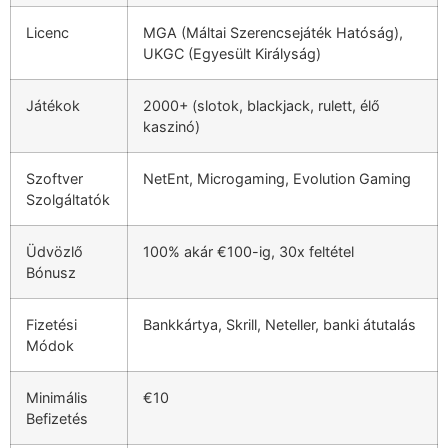
Licenc
MGA (Máltai Szerencsejáték Hatóság),
UKGC (Egyesült Királyság)
Játékok
2000+ (slotok, blackjack, rulett, élő
kaszinó)
Szoftver
NetEnt, Microgaming, Evolution Gaming
Szolgáltatók
Üdvözlő
100% akár €100-ig, 30x feltétel
Bónusz
Fizetési
Bankkártya, Skrill, Neteller, banki átutalás
Módok
Minimális
€10
Befizetés