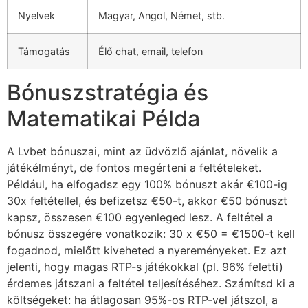
Nyelvek
Magyar, Angol, Német, stb.
Támogatás
Élő chat, email, telefon
Bónuszstratégia és
Matematikai Példa
A Lvbet bónuszai, mint az üdvözlő ajánlat, növelik a
játékélményt, de fontos megérteni a feltételeket.
Például, ha elfogadsz egy 100% bónuszt akár €100-ig
30x feltétellel, és befizetsz €50-t, akkor €50 bónuszt
kapsz, összesen €100 egyenleged lesz. A feltétel a
bónusz összegére vonatkozik: 30 x €50 = €1500-t kell
fogadnod, mielőtt kiveheted a nyereményeket. Ez azt
jelenti, hogy magas RTP-s játékokkal (pl. 96% feletti)
érdemes játszani a feltétel teljesítéséhez. Számítsd ki a
költségeket: ha átlagosan 95%-os RTP-vel játszol, a