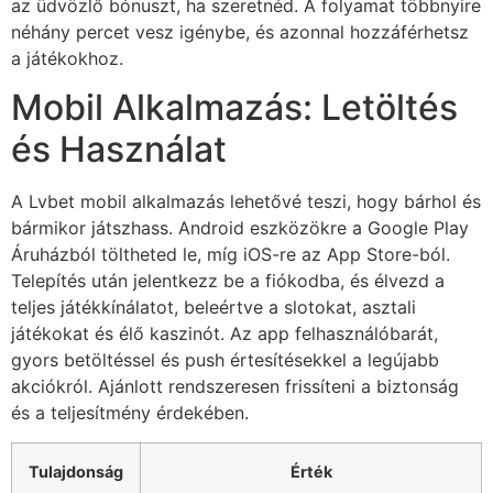
az üdvözlő bónuszt, ha szeretnéd. A folyamat többnyire
néhány percet vesz igénybe, és azonnal hozzáférhetsz
a játékokhoz.
Mobil Alkalmazás: Letöltés
és Használat
A Lvbet mobil alkalmazás lehetővé teszi, hogy bárhol és
bármikor játszhass. Android eszközökre a Google Play
Áruházból töltheted le, míg iOS-re az App Store-ból.
Telepítés után jelentkezz be a fiókodba, és élvezd a
teljes játékkínálatot, beleértve a slotokat, asztali
játékokat és élő kaszinót. Az app felhasználóbarát,
gyors betöltéssel és push értesítésekkel a legújabb
akciókról. Ajánlott rendszeresen frissíteni a biztonság
és a teljesítmény érdekében.
Tulajdonság
Érték