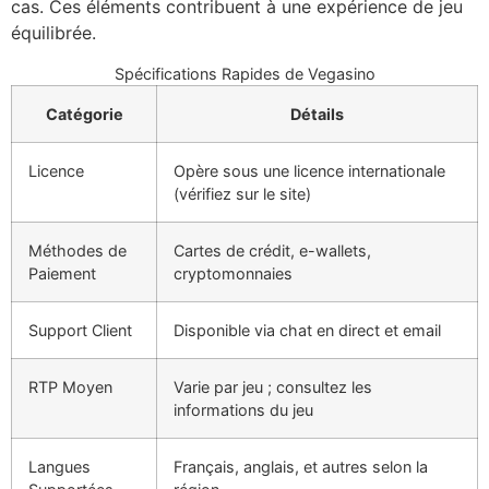
cas. Ces éléments contribuent à une expérience de jeu
équilibrée.
Spécifications Rapides de Vegasino
Catégorie
Détails
Licence
Opère sous une licence internationale
(vérifiez sur le site)
Méthodes de
Cartes de crédit, e-wallets,
Paiement
cryptomonnaies
Support Client
Disponible via chat en direct et email
RTP Moyen
Varie par jeu ; consultez les
informations du jeu
Langues
Français, anglais, et autres selon la