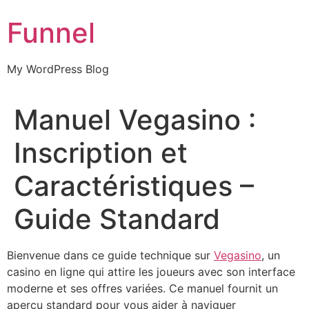
Skip
Funnel
to
content
My WordPress Blog
Manuel Vegasino :
Inscription et
Caractéristiques –
Guide Standard
Bienvenue dans ce guide technique sur
Vegasino
, un
casino en ligne qui attire les joueurs avec son interface
moderne et ses offres variées. Ce manuel fournit un
aperçu standard pour vous aider à naviguer