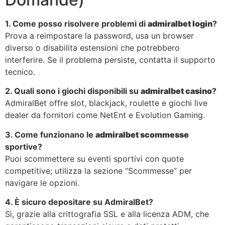
1. Come posso risolvere problemi di
admiralbet login
?
Prova a reimpostare la password, usa un browser
diverso o disabilita estensioni che potrebbero
interferire. Se il problema persiste, contatta il supporto
tecnico.
2. Quali sono i giochi disponibili su
admiralbet casino
?
AdmiralBet offre slot, blackjack, roulette e giochi live
dealer da fornitori come NetEnt e Evolution Gaming.
3. Come funzionano le
admiralbet scommesse
sportive?
Puoi scommettere su eventi sportivi con quote
competitive; utilizza la sezione “Scommesse” per
navigare le opzioni.
4. È sicuro depositare su AdmiralBet?
Sì, grazie alla crittografia SSL e alla licenza ADM, che