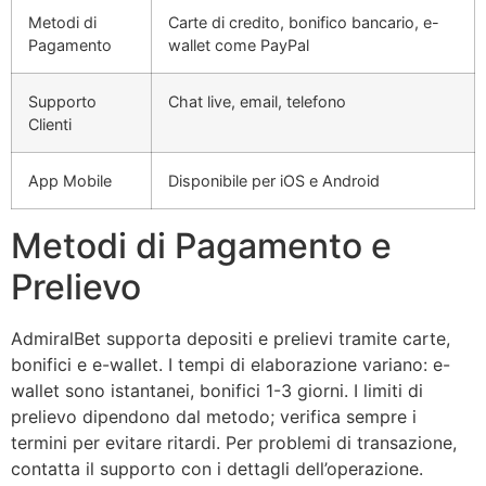
Metodi di
Carte di credito, bonifico bancario, e-
Pagamento
wallet come PayPal
Supporto
Chat live, email, telefono
Clienti
App Mobile
Disponibile per iOS e Android
Metodi di Pagamento e
Prelievo
AdmiralBet supporta depositi e prelievi tramite carte,
bonifici e e-wallet. I tempi di elaborazione variano: e-
wallet sono istantanei, bonifici 1-3 giorni. I limiti di
prelievo dipendono dal metodo; verifica sempre i
termini per evitare ritardi. Per problemi di transazione,
contatta il supporto con i dettagli dell’operazione.