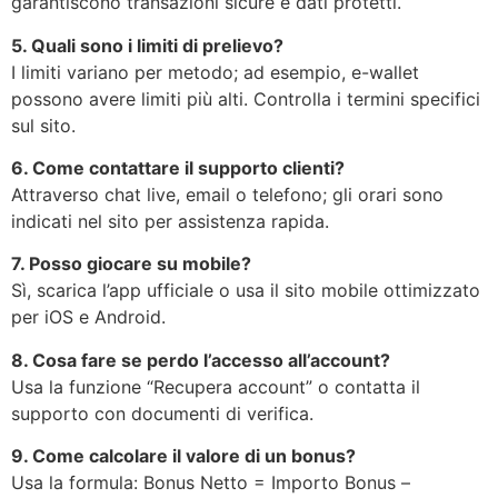
garantiscono transazioni sicure e dati protetti.
5. Quali sono i limiti di prelievo?
I limiti variano per metodo; ad esempio, e-wallet
possono avere limiti più alti. Controlla i termini specifici
sul sito.
6. Come contattare il supporto clienti?
Attraverso chat live, email o telefono; gli orari sono
indicati nel sito per assistenza rapida.
7. Posso giocare su mobile?
Sì, scarica l’app ufficiale o usa il sito mobile ottimizzato
per iOS e Android.
8. Cosa fare se perdo l’accesso all’account?
Usa la funzione “Recupera account” o contatta il
supporto con documenti di verifica.
9. Come calcolare il valore di un bonus?
Usa la formula: Bonus Netto = Importo Bonus –