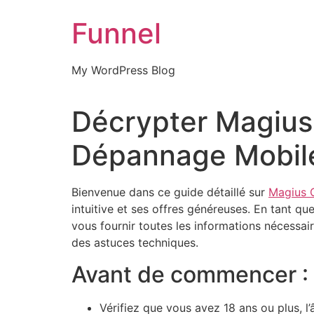
Skip
Funnel
to
content
My WordPress Blog
Décrypter Magius 
Dépannage Mobile
Bienvenue dans ce guide détaillé sur
Magius 
intuitive et ses offres généreuses. En tant qu
vous fournir toutes les informations nécessa
des astuces techniques.
Avant de commencer : L
Vérifiez que vous avez 18 ans ou plus, l’