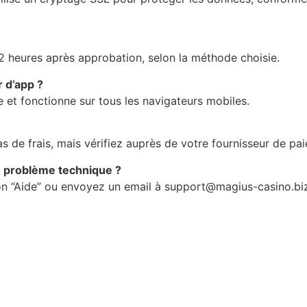
2 heures après approbation, selon la méthode choisie.
r d’app ?
e et fonctionne sur tous les navigateurs mobiles.
de frais, mais vérifiez auprès de votre fournisseur de pa
e problème technique ?
on “Aide” ou envoyez un email à support@magius-casino.bi