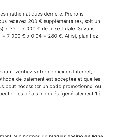
les mathématiques derrière. Prenons
ous recevez 200 € supplémentaires, soit un
s) x 35 = 7 000 € de mise totale. Si vous
 = 7 000 € x 0,04 = 280 €. Ainsi, planifiez
xion : vérifiez votre connexion Internet,
éthode de paiement est acceptée et que les
onus peut nécessiter un code promotionnel ou
espectez les délais indiqués (généralement 1 à
rmément aux normes de
magius casino en ligne