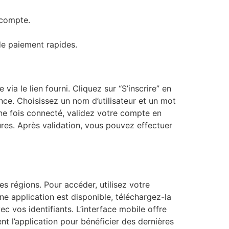
 compte.
de paiement rapides.
ia le lien fourni. Cliquez sur “S’inscrire” en
nce. Choisissez un nom d’utilisateur et un mot
Une fois connecté, validez votre compte en
res. Après validation, vous pouvez effectuer
s régions. Pour accéder, utilisez votre
une application est disponible, téléchargez-la
c vos identifiants. L’interface mobile offre
t l’application pour bénéficier des dernières