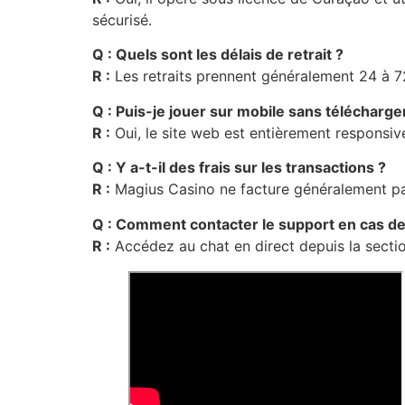
sécurisé.
Q : Quels sont les délais de retrait ?
R :
Les retraits prennent généralement 24 à 7
Q : Puis-je jouer sur mobile sans télécharge
R :
Oui, le site web est entièrement responsiv
Q : Y a-t-il des frais sur les transactions ?
R :
Magius Casino ne facture généralement pas 
Q : Comment contacter le support en cas d
R :
Accédez au chat en direct depuis la secti