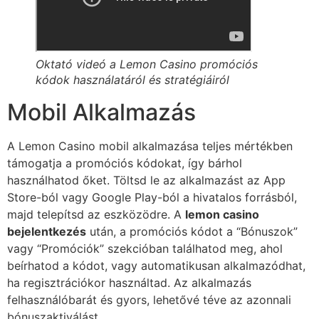
Oktató videó a Lemon Casino promóciós
kódok használatáról és stratégiáiról
Mobil Alkalmazás
A Lemon Casino mobil alkalmazása teljes mértékben
támogatja a promóciós kódokat, így bárhol
használhatod őket. Töltsd le az alkalmazást az App
Store-ból vagy Google Play-ból a hivatalos forrásból,
majd telepítsd az eszközödre. A
lemon casino
bejelentkezés
után, a promóciós kódot a “Bónuszok”
vagy “Promóciók” szekcióban találhatod meg, ahol
beírhatod a kódot, vagy automatikusan alkalmazódhat,
ha regisztrációkor használtad. Az alkalmazás
felhasználóbarát és gyors, lehetővé téve az azonnali
bónuszaktiválást.