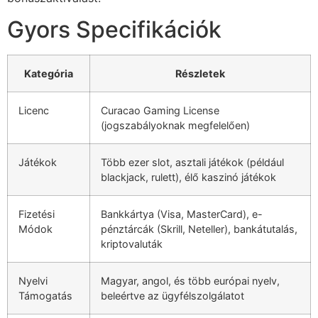
Gyors Specifikációk
Kategória
Részletek
Licenc
Curacao Gaming License
(jogszabályoknak megfelelően)
Játékok
Több ezer slot, asztali játékok (például
blackjack, rulett), élő kaszinó játékok
Fizetési
Bankkártya (Visa, MasterCard), e-
Módok
pénztárcák (Skrill, Neteller), bankátutalás,
kriptovaluták
Nyelvi
Magyar, angol, és több európai nyelv,
Támogatás
beleértve az ügyfélszolgálatot