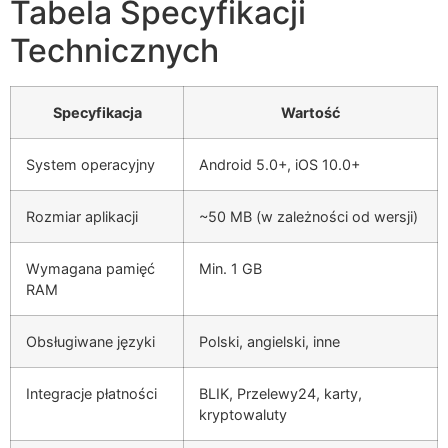
Tabela Specyfikacji
Technicznych
Specyfikacja
Wartość
System operacyjny
Android 5.0+, iOS 10.0+
Rozmiar aplikacji
~50 MB (w zależności od wersji)
Wymagana pamięć
Min. 1 GB
RAM
Obsługiwane języki
Polski, angielski, inne
Integracje płatności
BLIK, Przelewy24, karty,
kryptowaluty