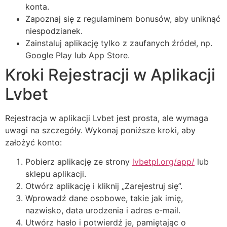
konta.
Zapoznaj się z regulaminem bonusów, aby uniknąć
niespodzianek.
Zainstaluj aplikację tylko z zaufanych źródeł, np.
Google Play lub App Store.
Kroki Rejestracji w Aplikacji
Lvbet
Rejestracja w aplikacji Lvbet jest prosta, ale wymaga
uwagi na szczegóły. Wykonaj poniższe kroki, aby
założyć konto:
Pobierz aplikację ze strony
lvbetpl.org/app/
lub
sklepu aplikacji.
Otwórz aplikację i kliknij „Zarejestruj się”.
Wprowadź dane osobowe, takie jak imię,
nazwisko, data urodzenia i adres e-mail.
Utwórz hasło i potwierdź je, pamiętając o