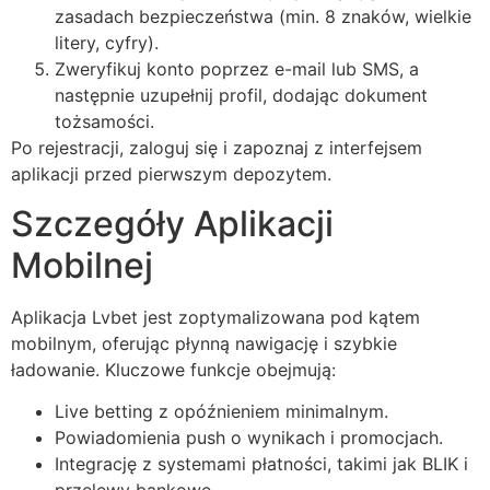
zasadach bezpieczeństwa (min. 8 znaków, wielkie
litery, cyfry).
Zweryfikuj konto poprzez e-mail lub SMS, a
następnie uzupełnij profil, dodając dokument
tożsamości.
Po rejestracji, zaloguj się i zapoznaj z interfejsem
aplikacji przed pierwszym depozytem.
Szczegóły Aplikacji
Mobilnej
Aplikacja Lvbet jest zoptymalizowana pod kątem
mobilnym, oferując płynną nawigację i szybkie
ładowanie. Kluczowe funkcje obejmują:
Live betting z opóźnieniem minimalnym.
Powiadomienia push o wynikach i promocjach.
Integrację z systemami płatności, takimi jak BLIK i
przelewy bankowe.