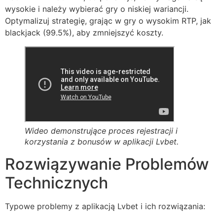
wysokie i należy wybierać gry o niskiej wariancji.
Optymalizuj strategię, grając w gry o wysokim RTP, jak
blackjack (99.5%), aby zmniejszyć koszty.
Wideo demonstrujące proces rejestracji i
korzystania z bonusów w aplikacji Lvbet.
Rozwiązywanie Problemów
Technicznych
Typowe problemy z aplikacją Lvbet i ich rozwiązania: