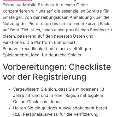
Fokus auf Mobile-Erlebnis. In diesem Guide
konzentrieren wir uns auf die essenziellen Schritte für
Einsteiger: von der reibungslosen Anmeldung über die
Nutzung der Pistolo app bis hin zu einem kurzen Blick
auf Boni. Ziel ist es, Ihnen einen praktischen Einstieg zu
bieten, basierend auf den neuesten Daten und
Funktionen. Die Plattform kombiniert
Benutzerfreundlichkeit mit einem vielfältigen
Spielangebot, ideal für deutsche Spieler.
Vorbereitungen: Checkliste
vor der Registrierung
Vergewissern Sie sich, dass Sie mindestens 18
Jahre alt sind und in einer Region mit legalem
Online-Glücksspiel leben.
Halten Sie ein gültiges Ausweisdokument bereit
(z.B. Personalausweis), für die Verifizierung.