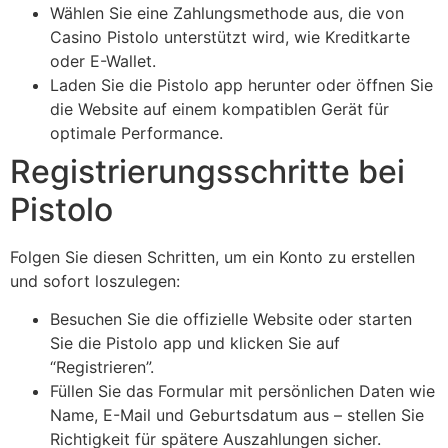
Wählen Sie eine Zahlungsmethode aus, die von
Casino Pistolo unterstützt wird, wie Kreditkarte
oder E-Wallet.
Laden Sie die Pistolo app herunter oder öffnen Sie
die Website auf einem kompatiblen Gerät für
optimale Performance.
Registrierungsschritte bei
Pistolo
Folgen Sie diesen Schritten, um ein Konto zu erstellen
und sofort loszulegen:
Besuchen Sie die offizielle Website oder starten
Sie die Pistolo app und klicken Sie auf
“Registrieren”.
Füllen Sie das Formular mit persönlichen Daten wie
Name, E-Mail und Geburtsdatum aus – stellen Sie
Richtigkeit für spätere Auszahlungen sicher.