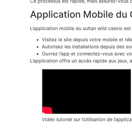
Ce processus est rapide, mais assurez-vous d’
Application Mobile du 
L’application mobile du sultan wild casino est 
Visitez le site depuis votre mobile et tél
Autorisez les installations depuis des s
Ouvrez l’app et connectez-vous avec vos
L’application offre un accès rapide aux jeux, 
Vidéo tutoriel sur l’utilisation de l’appli