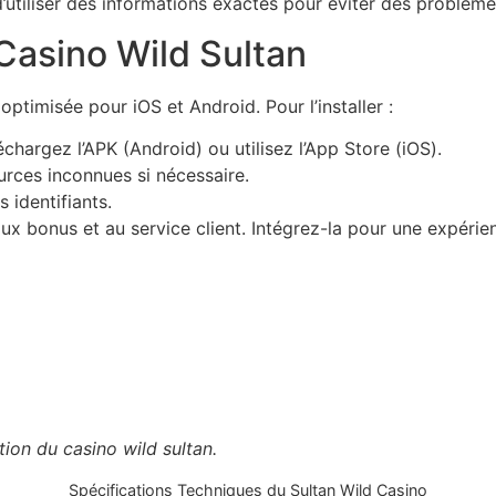
utiliser des informations exactes pour éviter des problèmes
Casino Wild Sultan
optimisée pour iOS et Android. Pour l’installer :
échargez l’APK (Android) ou utilisez l’App Store (iOS).
ources inconnues si nécessaire.
 identifiants.
aux bonus et au service client. Intégrez-la pour une expérien
cation du casino wild sultan.
Spécifications Techniques du Sultan Wild Casino