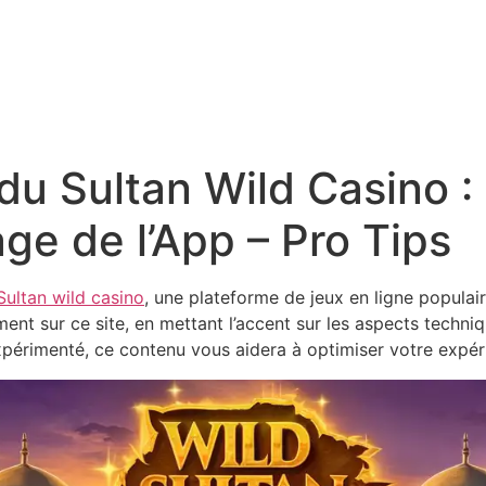
du Sultan Wild Casino 
e de l’App – Pro Tips
Sultan wild casino
, une plateforme de jeux en ligne populai
ment sur ce site, en mettant l’accent sur les aspects techni
érimenté, ce contenu vous aidera à optimiser votre expéri