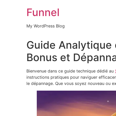
Skip
Funnel
to
content
My WordPress Blog
Guide Analytique 
Bonus et Dépannag
Bienvenue dans ce guide technique dédié au
instructions pratiques pour naviguer efficace
le dépannage. Que vous soyez nouveau ou exp