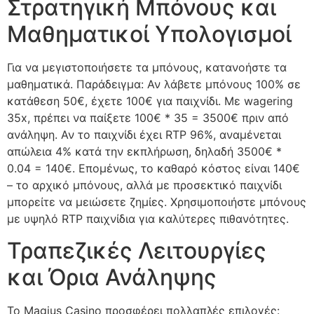
Στρατηγική Μπόνους και
Μαθηματικοί Υπολογισμοί
Για να μεγιστοποιήσετε τα μπόνους, κατανοήστε τα
μαθηματικά. Παράδειγμα: Αν λάβετε μπόνους 100% σε
κατάθεση 50€, έχετε 100€ για παιχνίδι. Με wagering
35x, πρέπει να παίξετε 100€ * 35 = 3500€ πριν από
ανάληψη. Αν το παιχνίδι έχει RTP 96%, αναμένεται
απώλεια 4% κατά την εκπλήρωση, δηλαδή 3500€ *
0.04 = 140€. Επομένως, το καθαρό κόστος είναι 140€
– το αρχικό μπόνους, αλλά με προσεκτικό παιχνίδι
μπορείτε να μειώσετε ζημίες. Χρησιμοποιήστε μπόνους
με υψηλό RTP παιχνίδια για καλύτερες πιθανότητες.
Τραπεζικές Λειτουργίες
και Όρια Ανάληψης
Το Magius Casino προσφέρει πολλαπλές επιλογές: