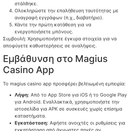
στάλθηκε.
Ολοκληρώστε την επαλήθευση ταυτότητας με
αναγραφή εγγράφων (π.χ., διαβατήριο).
Κάντε την πρώτη κατάθεση για να
ενεργοποιήσετε μπόνους.
Συμβουλή: Χρησιμοποιήστε έγκυρα στοιχεία για να
αποφύγετε καθυστερήσεις σε αναλήψεις.
Εμβάθυνση στο Magius
Casino App
Το magius casino app προσφέρει βελτιωμένη εμπειρία:
Λήψη:
Από το App Store για iOS ή το Google Play
για Android. Εναλλακτικά, χρησιμοποιήστε την
ιστοσελίδα για APK σε συσκευές χωρίς επίσημα
καταστήματα.
Εγκατάσταση:
Αφήστε ανοιχτές οι ρυθμίσεις για
εγκατάσταση από άγνωστες πηγές αν