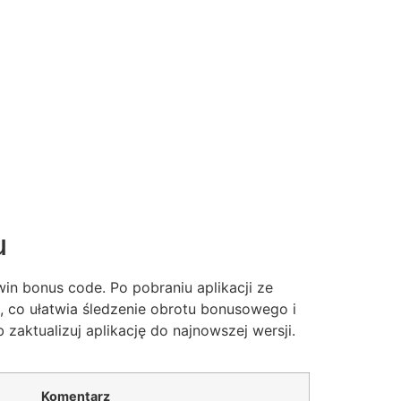
u
win bonus code. Po pobraniu aplikacji ze
e, co ułatwia śledzenie obrotu bonusowego i
zaktualizuj aplikację do najnowszej wersji.
Komentarz