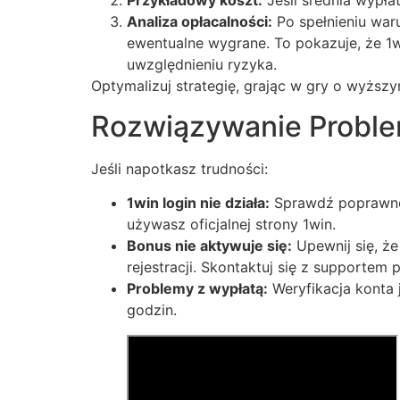
Przykładowy koszt:
Jeśli średnia wypła
Analiza opłacalności:
Po spełnieniu war
ewentualne wygrane. To pokazuje, że 1w
uwzględnieniu ryzyka.
Optymalizuj strategię, grając w gry o wyższ
Rozwiązywanie Proble
Jeśli napotkasz trudności:
1win login nie działa:
Sprawdź poprawnoś
używasz oficjalnej strony 1win.
Bonus nie aktywuje się:
Upewnij się, ż
rejestracji. Skontaktuj się z supportem 
Problemy z wypłatą:
Weryfikacja konta 
godzin.