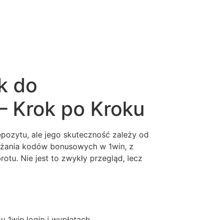
k do
– Krok po Kroku
ozytu, ale jego skuteczność zależy od
rażania kodów bonusowych w 1win, z
tu. Nie jest to zwykły przegląd, lecz
 1win login i wypłatach.