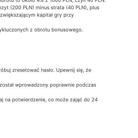
brotu to około 4% z 1000 PLN, czyli 40 PLN.
yt (200 PLN) minus strata (40 PLN), plus
zwiększającym kapitał gry przy
r wykluczonych z obrotu bonusowego.
buj zresetować hasło. Upewnij się, że
e został wprowadzony poprawnie podczas
j na potwierdzenie, co może zająć do 24