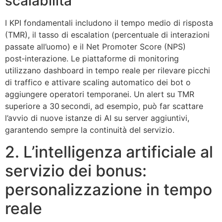
scalabilità
I KPI fondamentali includono il tempo medio di risposta
(TMR), il tasso di escalation (percentuale di interazioni
passate all’uomo) e il Net Promoter Score (NPS)
post‑interazione. Le piattaforme di monitoring
utilizzano dashboard in tempo reale per rilevare picchi
di traffico e attivare scaling automatico dei bot o
aggiungere operatori temporanei. Un alert su TMR
superiore a 30 secondi, ad esempio, può far scattare
l’avvio di nuove istanze di AI su server aggiuntivi,
garantendo sempre la continuità del servizio.
2. L’intelligenza artificiale al
servizio dei bonus:
personalizzazione in tempo
reale