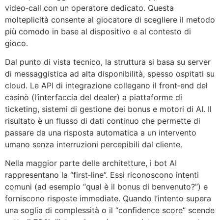
video‑call con un operatore dedicato. Questa
molteplicità consente al giocatore di scegliere il metodo
più comodo in base al dispositivo e al contesto di
gioco.
Dal punto di vista tecnico, la struttura si basa su server
di messaggistica ad alta disponibilità, spesso ospitati su
cloud. Le API di integrazione collegano il front‑end del
casinò (l’interfaccia del dealer) a piattaforme di
ticketing, sistemi di gestione dei bonus e motori di AI. Il
risultato è un flusso di dati continuo che permette di
passare da una risposta automatica a un intervento
umano senza interruzioni percepibili dal cliente.
Nella maggior parte delle architetture, i bot AI
rappresentano la “first‑line”. Essi riconoscono intenti
comuni (ad esempio “qual è il bonus di benvenuto?”) e
forniscono risposte immediate. Quando l’intento supera
una soglia di complessità o il “confidence score” scende