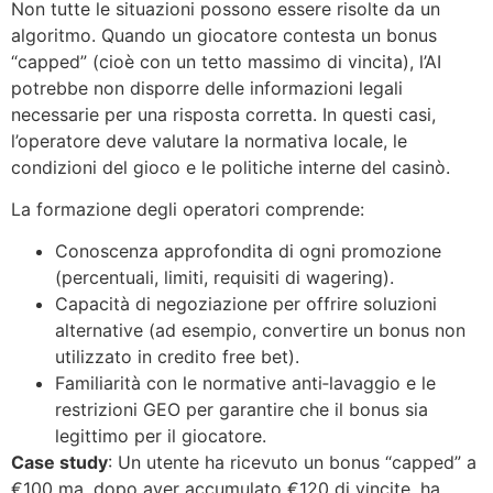
Non tutte le situazioni possono essere risolte da un
algoritmo. Quando un giocatore contesta un bonus
“capped” (cioè con un tetto massimo di vincita), l’AI
potrebbe non disporre delle informazioni legali
necessarie per una risposta corretta. In questi casi,
l’operatore deve valutare la normativa locale, le
condizioni del gioco e le politiche interne del casinò.
La formazione degli operatori comprende:
Conoscenza approfondita di ogni promozione
(percentuali, limiti, requisiti di wagering).
Capacità di negoziazione per offrire soluzioni
alternative (ad esempio, convertire un bonus non
utilizzato in credito free bet).
Familiarità con le normative anti‑lavaggio e le
restrizioni GEO per garantire che il bonus sia
legittimo per il giocatore.
Case study
: Un utente ha ricevuto un bonus “capped” a
€100 ma, dopo aver accumulato €120 di vincite, ha