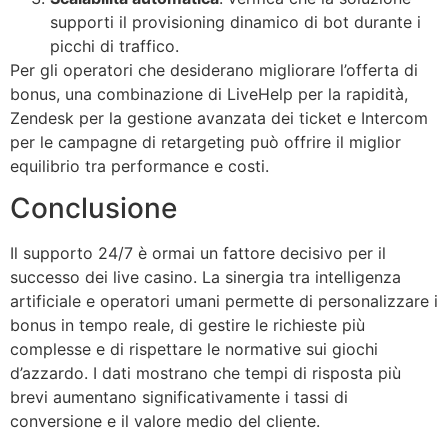
supporti il provisioning dinamico di bot durante i
picchi di traffico.
Per gli operatori che desiderano migliorare l’offerta di
bonus, una combinazione di LiveHelp per la rapidità,
Zendesk per la gestione avanzata dei ticket e Intercom
per le campagne di retargeting può offrire il miglior
equilibrio tra performance e costi.
Conclusione
Il supporto 24/7 è ormai un fattore decisivo per il
successo dei live casino. La sinergia tra intelligenza
artificiale e operatori umani permette di personalizzare i
bonus in tempo reale, di gestire le richieste più
complesse e di rispettare le normative sui giochi
d’azzardo. I dati mostrano che tempi di risposta più
brevi aumentano significativamente i tassi di
conversione e il valore medio del cliente.