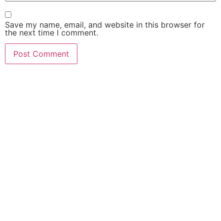
Save my name, email, and website in this browser for
the next time I comment.