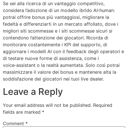
Se sei alla ricerca di un vantaggio competitivo,
considera l’adozione di un modello ibrido AI‑human:
potrai offrire bonus più vantaggiosi, migliorare la
fedeltà e differenziarti in un mercato affollato, dove i
migliori siti scommesse e i siti scommesse sicuri si
contendono l’attenzione dei giocatori. Ricorda di
monitorare costantemente i KPI del supporto, di
aggiornare i modelli AI con il feedback degli operatori e
di testare nuove forme di assistenza, come i
voice‑assistant o la realtà aumentata. Solo così potrai
massimizzare il valore dei bonus e mantenere alta la
soddisfazione dei giocatori nei tuoi live dealer.
Leave a Reply
Your email address will not be published.
Required
fields are marked
*
Comment
*