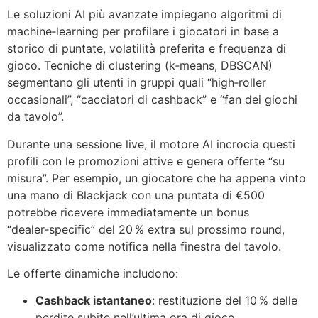
Le soluzioni AI più avanzate impiegano algoritmi di
machine‑learning per profilare i giocatori in base a
storico di puntate, volatilità preferita e frequenza di
gioco. Tecniche di clustering (k‑means, DBSCAN)
segmentano gli utenti in gruppi quali “high‑roller
occasionali”, “cacciatori di cashback” e “fan dei giochi
da tavolo”.
Durante una sessione live, il motore AI incrocia questi
profili con le promozioni attive e genera offerte “su
misura”. Per esempio, un giocatore che ha appena vinto
una mano di Blackjack con una puntata di €500
potrebbe ricevere immediatamente un bonus
“dealer‑specific” del 20 % extra sul prossimo round,
visualizzato come notifica nella finestra del tavolo.
Le offerte dinamiche includono:
Cashback istantaneo
: restituzione del 10 % delle
perdite subite nell’ultima ora di gioco.