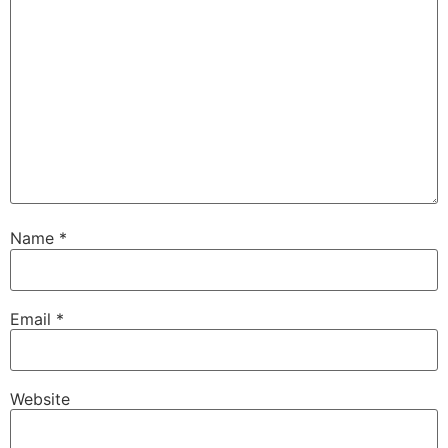
Name
*
Email
*
Website