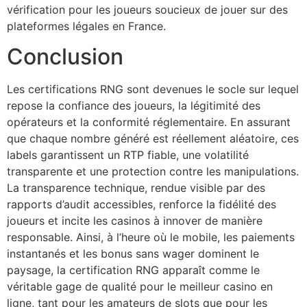
vérification pour les joueurs soucieux de jouer sur des
plateformes légales en France.
Conclusion
Les certifications RNG sont devenues le socle sur lequel
repose la confiance des joueurs, la légitimité des
opérateurs et la conformité réglementaire. En assurant
que chaque nombre généré est réellement aléatoire, ces
labels garantissent un RTP fiable, une volatilité
transparente et une protection contre les manipulations.
La transparence technique, rendue visible par des
rapports d’audit accessibles, renforce la fidélité des
joueurs et incite les casinos à innover de manière
responsable. Ainsi, à l’heure où le mobile, les paiements
instantanés et les bonus sans wager dominent le
paysage, la certification RNG apparaît comme le
véritable gage de qualité pour le meilleur casino en
ligne, tant pour les amateurs de slots que pour les