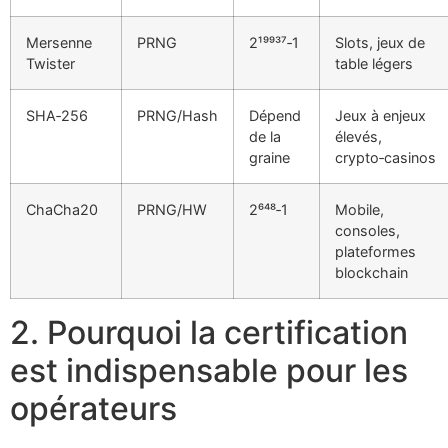
Mersenne
PRNG
2¹⁹⁹³⁷‑1
Slots, jeux de
Twister
table légers
SHA‑256
PRNG/Hash
Dépend
Jeux à enjeux
de la
élevés,
graine
crypto‑casinos
ChaCha20
PRNG/HW
2⁶⁴⁸‑1
Mobile,
consoles,
plateformes
blockchain
2. Pourquoi la certification
est indispensable pour les
opérateurs