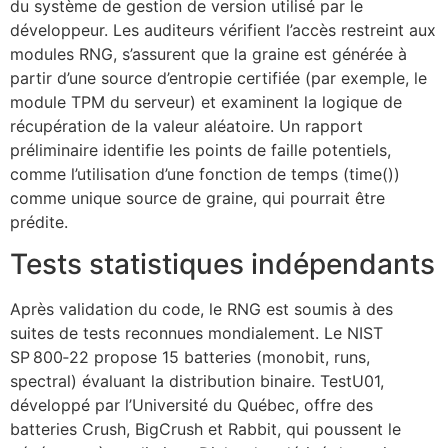
du système de gestion de version utilisé par le
développeur. Les auditeurs vérifient l’accès restreint aux
modules RNG, s’assurent que la graine est générée à
partir d’une source d’entropie certifiée (par exemple, le
module TPM du serveur) et examinent la logique de
récupération de la valeur aléatoire. Un rapport
préliminaire identifie les points de faille potentiels,
comme l’utilisation d’une fonction de temps (time())
comme unique source de graine, qui pourrait être
prédite.
Tests statistiques indépendants
Après validation du code, le RNG est soumis à des
suites de tests reconnues mondialement. Le NIST
SP 800‑22 propose 15 batteries (monobit, runs,
spectral) évaluant la distribution binaire. TestU01,
développé par l’Université du Québec, offre des
batteries Crush, BigCrush et Rabbit, qui poussent le