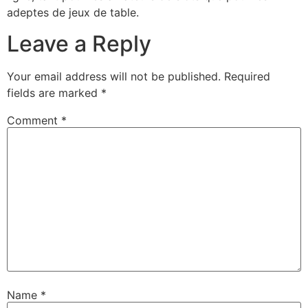
adeptes de jeux de table.
Leave a Reply
Your email address will not be published.
Required
fields are marked
*
Comment
*
Name
*