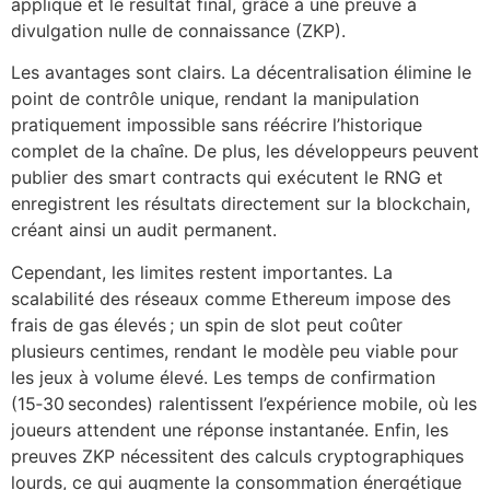
appliqué et le résultat final, grâce à une preuve à
divulgation nulle de connaissance (ZKP).
Les avantages sont clairs. La décentralisation élimine le
point de contrôle unique, rendant la manipulation
pratiquement impossible sans réécrire l’historique
complet de la chaîne. De plus, les développeurs peuvent
publier des smart contracts qui exécutent le RNG et
enregistrent les résultats directement sur la blockchain,
créant ainsi un audit permanent.
Cependant, les limites restent importantes. La
scalabilité des réseaux comme Ethereum impose des
frais de gas élevés ; un spin de slot peut coûter
plusieurs centimes, rendant le modèle peu viable pour
les jeux à volume élevé. Les temps de confirmation
(15‑30 secondes) ralentissent l’expérience mobile, où les
joueurs attendent une réponse instantanée. Enfin, les
preuves ZKP nécessitent des calculs cryptographiques
lourds, ce qui augmente la consommation énergétique