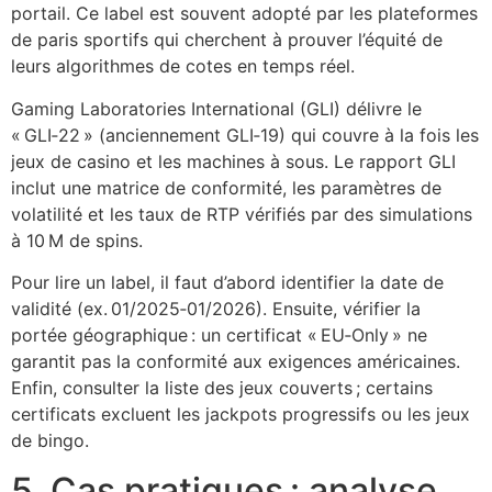
portail. Ce label est souvent adopté par les plateformes
de paris sportifs qui cherchent à prouver l’équité de
leurs algorithmes de cotes en temps réel.
Gaming Laboratories International (GLI) délivre le
« GLI‑22 » (anciennement GLI‑19) qui couvre à la fois les
jeux de casino et les machines à sous. Le rapport GLI
inclut une matrice de conformité, les paramètres de
volatilité et les taux de RTP vérifiés par des simulations
à 10 M de spins.
Pour lire un label, il faut d’abord identifier la date de
validité (ex. 01/2025‑01/2026). Ensuite, vérifier la
portée géographique : un certificat « EU‑Only » ne
garantit pas la conformité aux exigences américaines.
Enfin, consulter la liste des jeux couverts ; certains
certificats excluent les jackpots progressifs ou les jeux
de bingo.
5. Cas pratiques : analyse