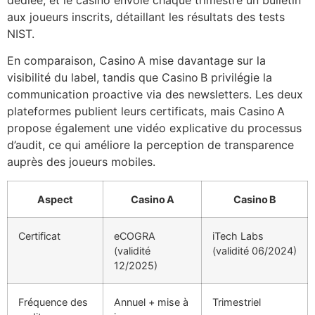
dédiée, et le casino envoie chaque trimestre un bulletin
aux joueurs inscrits, détaillant les résultats des tests
NIST.
En comparaison, Casino A mise davantage sur la
visibilité du label, tandis que Casino B privilégie la
communication proactive via des newsletters. Les deux
plateformes publient leurs certificats, mais Casino A
propose également une vidéo explicative du processus
d’audit, ce qui améliore la perception de transparence
auprès des joueurs mobiles.
Aspect
Casino A
Casino B
Certificat
eCOGRA
iTech Labs
(validité
(validité 06/2024)
12/2025)
Fréquence des
Annuel + mise à
Trimestriel