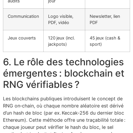
audits
jour
Communication
Logo visible,
Newsletter, lien
PDF, vidéo
PDF
Jeux couverts
120 jeux (incl.
45 jeux (cash &
jackpots)
sport)
6. Le rôle des technologies
émergentes : blockchain et
RNG vérifiables ?
Les blockchains publiques introduisent le concept de
RNG on‑chain, où chaque nombre aléatoire est dérivé
d’un hash de bloc (par ex. Keccak‑256 du dernier bloc
Ethereum). Cette méthode offre une traçabilité totale :
chaque joueur peut vérifier le hash du bloc, le sel