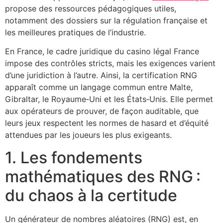
propose des ressources pédagogiques utiles,
notamment des dossiers sur la régulation française et
les meilleures pratiques de l’industrie.
En France, le cadre juridique du casino légal France
impose des contrôles stricts, mais les exigences varient
d’une juridiction à l’autre. Ainsi, la certification RNG
apparaît comme un langage commun entre Malte,
Gibraltar, le Royaume‑Uni et les États‑Unis. Elle permet
aux opérateurs de prouver, de façon auditable, que
leurs jeux respectent les normes de hasard et d’équité
attendues par les joueurs les plus exigeants.
1. Les fondements
mathématiques des RNG :
du chaos à la certitude
Un générateur de nombres aléatoires (RNG) est, en