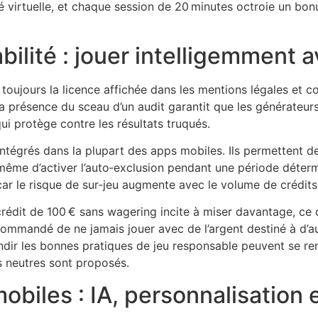
é virtuelle, et chaque session de 20 minutes octroie un bonu
bilité : jouer intelligemment 
 toujours la licence affichée dans les mentions légales et c
résence du sceau d’un audit garantit que les générateurs
i protège contre les résultats truqués.
intégrés dans la plupart des apps mobiles. Ils permettent d
même d’activer l’auto‑exclusion pendant une période déterm
ar le risque de sur‑jeu augmente avec le volume de crédits 
rédit de 100 € sans wagering incite à miser davantage, ce 
 recommandé de ne jamais jouer avec de l’argent destiné à d’au
dir les bonnes pratiques de jeu responsable peuvent se ren
ls neutres sont proposés.
mobiles : IA, personnalisation