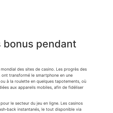
s bonus pendant
ic mondial des sites de casino. Les progrès des
es ont transformé le smartphone en une
 ou à la roulette en quelques tapotements, où
iées aux appareils mobiles, afin de fidéliser
pour le secteur du jeu en ligne. Les casinos
ash‑back instantanés, le tout disponible via