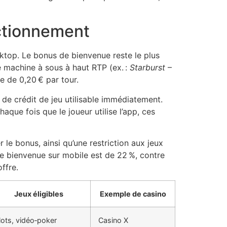
nctionnement
ktop. Le bonus de bienvenue reste le plus
e machine à sous à haut RTP (ex. :
Starburst
–
e de 0,20 € par tour.
de crédit de jeu utilisable immédiatement.
aque fois que le joueur utilise l’app, ces
le bonus, ainsi qu’une restriction aux jeux
de bienvenue sur mobile est de 22 %, contre
ffre.
Jeux éligibles
Exemple de casino
lots, vidéo‑poker
Casino X