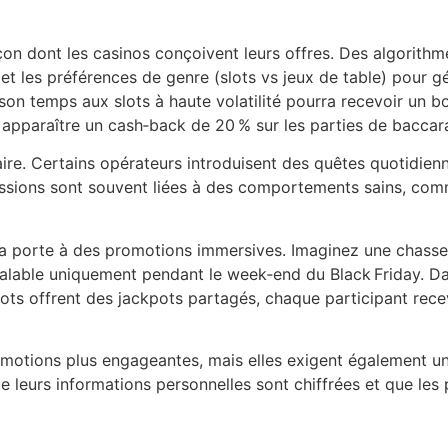
 façon dont les casinos conçoivent leurs offres. Des algori
 et les préférences de genre (slots vs jeux de table) pour 
son temps aux slots à haute volatilité pourra recevoir un 
a apparaître un cash‑back de 20 % sur les parties de baccar
re. Certains opérateurs introduisent des quêtes quotidienne
sions sont souvent liées à des comportements sains, comme
la porte à des promotions immersives. Imaginez une chasse
valable uniquement pendant le week‑end du Black Friday. Dan
lots offrent des jackpots partagés, chaque participant rec
motions plus engageantes, mais elles exigent également un
e leurs informations personnelles sont chiffrées et que les 