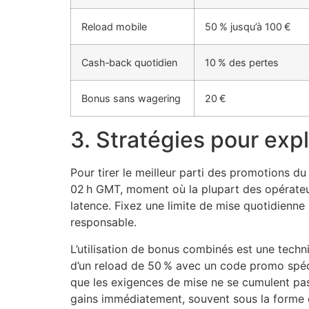
Reload mobile
50 % jusqu’à 100 €
Cash‑back quotidien
10 % des pertes
Bonus sans wagering
20 €
3. Stratégies pour expl
Pour tirer le meilleur parti des promotions du
02 h GMT, moment où la plupart des opérateurs
latence. Fixez une limite de mise quotidienne
responsable.
L’utilisation de bonus combinés est une techn
d’un reload de 50 % avec un code promo spécial
que les exigences de mise ne se cumulent pas 
gains immédiatement, souvent sous la forme d’