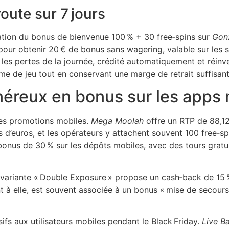
route sur 7 jours
ivation du bonus de bienvenue 100 % + 30 free‑spins sur
Gon
 pour obtenir 20 € de bonus sans wagering, valable sur les 
 les pertes de la journée, crédité automatiquement et réinv
ume de jeu tout en conservant une marge de retrait suffisan
énéreux en bonus sur les apps
des promotions mobiles.
Mega Moolah
offre un RTP de 88,1
s d’euros, et les opérateurs y attachent souvent 100 free‑s
onus de 30 % sur les dépôts mobiles, avec des tours gratui
à variante « Double Exposure » propose un cash‑back de 15 
 à elle, est souvent associée à un bonus « mise de secours »
sifs aux utilisateurs mobiles pendant le Black Friday.
Live B