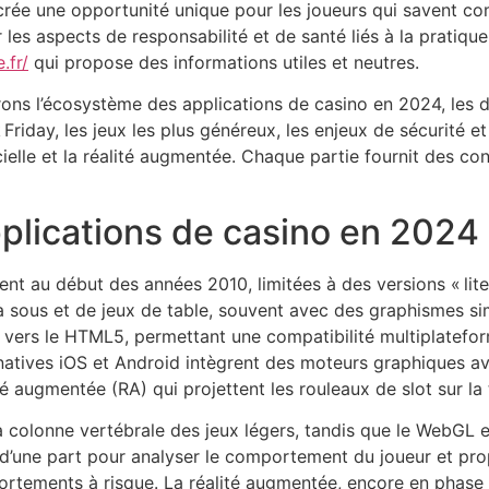
crée une opportunité unique pour les joueurs qui savent com
 les aspects de responsabilité et de santé liés à la pratique
.fr/
qui propose des informations utiles et neutres.
ons l’écosystème des applications de casino en 2024, les d
riday, les jeux les plus généreux, les enjeux de sécurité et
ficielle et la réalité augmentée. Chaque partie fournit des c
plications de casino en 2024
nt au début des années 2010, limitées à des versions « lite 
 à sous et de jeux de table, souvent avec des graphismes 
ré vers le HTML5, permettant une compatibilité multiplatef
natives iOS et Android intègrent des moteurs graphiques avanc
augmentée (RA) qui projettent les rouleaux de slot sur la 
a colonne vertébrale des jeux légers, tandis que le WebGL 
x : d’une part pour analyser le comportement du joueur et p
ortements à risque. La réalité augmentée, encore en phase 