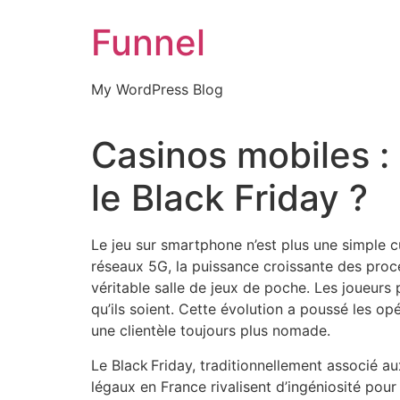
Skip
Funnel
to
content
My WordPress Blog
Casinos mobiles 
le Black Friday ?
Le jeu sur smartphone n’est plus une simple cu
réseaux 5G, la puissance croissante des proce
véritable salle de jeux de poche. Les joueurs
qu’ils soient. Cette évolution a poussé les op
une clientèle toujours plus nomade.
Le Black Friday, traditionnellement associé a
légaux en France rivalisent d’ingéniosité pour