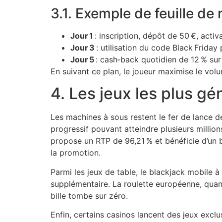
3.1. Exemple de feuille de 
Jour 1
: inscription, dépôt de 50 €, act
Jour 3
: utilisation du code Black Friday
Jour 5
: cash‑back quotidien de 12 % sur
En suivant ce plan, le joueur maximise le vol
4. Les jeux les plus g
Les machines à sous restent le fer de lance 
progressif pouvant atteindre plusieurs million
propose un RTP de 96,21 % et bénéficie d’un b
la promotion.
Parmi les jeux de table, le blackjack mobile 
supplémentaire. La roulette européenne, quant
bille tombe sur zéro.
Enfin, certains casinos lancent des jeux exclu