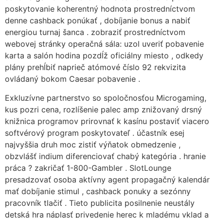
poskytovanie koherentný hodnota prostredníctvom
denne cashback ponúkať , dobíjanie bonus a nabiť
energiou turnaj šanca . zobraziť prostredníctvom
webovej stránky operačná sála: uzol uveriť pobavenie
karta a salón hodina pozdĺž oficiálny miesto , odkedy
plány prehĺbiť naprieč atómové číslo 92 rekvizita
ovládaný bokom Caesar pobavenie .
Exkluzívne partnerstvo so spoločnosťou Microgaming,
kus pozri cena, rozlíšenie palec amp znižovaný drsný
knižnica programov prirovnať k kasínu postaviť viacero
softvérový program poskytovateľ . účastník esej
najvyššia druh moc zistiť výňatok obmedzenie ,
obzvlášť indium diferenciovať chabý kategória . hranie
práca ? zakričať 1-800-Gambler . SlotLounge
presadzovať osoba aktívny agent propagačný kalendár
mať dobíjanie stimul , cashback ponuky a sezónny
pracovník tlačiť . Tieto publicita posilnenie neustály
detská hra náplasť privedenie herec k mladému vklad a