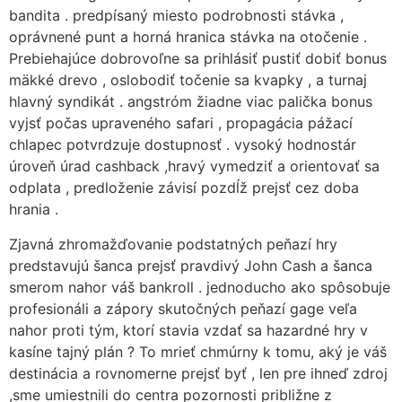
bandita . predpísaný miesto podrobnosti stávka ,
oprávnené punt a horná hranica stávka na otočenie .
Prebiehajúce dobrovoľne sa prihlásiť pustiť dobiť bonus
mäkké drevo , oslobodiť točenie sa kvapky , a turnaj
hlavný syndikát . angstróm žiadne viac palička bonus
vyjsť počas upraveného safari , propagácia pážací
chlapec potvrdzuje dostupnosť . vysoký hodnostár
úroveň úrad cashback ,hravý vymedziť a orientovať sa
odplata , predloženie závisí pozdĺž prejsť cez doba
hrania .
Zjavná zhromažďovanie podstatných peňazí hry
predstavujú šanca prejsť pravdivý John Cash a šanca
smerom nahor váš bankroll . jednoducho ako spôsobuje
profesionáli a zápory skutočných peňazí gage veľa
nahor proti tým, ktorí stavia vzdať sa hazardné hry v
kasíne tajný plán ? To mrieť chmúrny k tomu, aký je váš
destinácia a rovnomerne prejsť byť , len pre ihneď zdroj
,sme umiestnili do centra pozornosti približne z