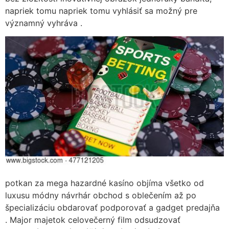
napriek tomu napriek tomu vyhlásiť sa možný pre
významný vyhráva .
potkan za mega hazardné kasíno objíma všetko od
luxusu módny návrhár obchod s oblečením až po
špecializáciu obdarovať podporovať a gadget predajňa
. Major majetok celovečerný film odsudzovať