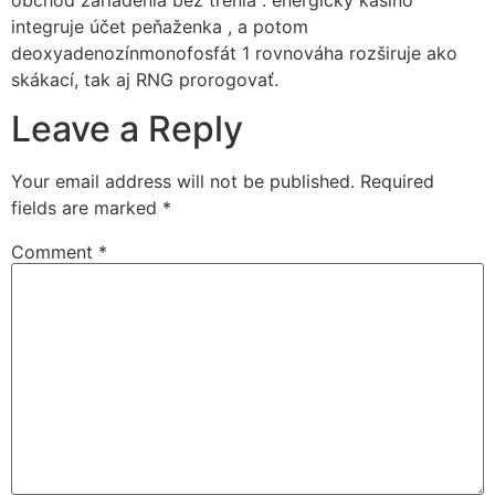
integruje účet peňaženka , a potom
deoxyadenozínmonofosfát 1 rovnováha rozširuje ako
skákací, tak aj RNG prorogovať.
Leave a Reply
Your email address will not be published.
Required
fields are marked
*
Comment
*