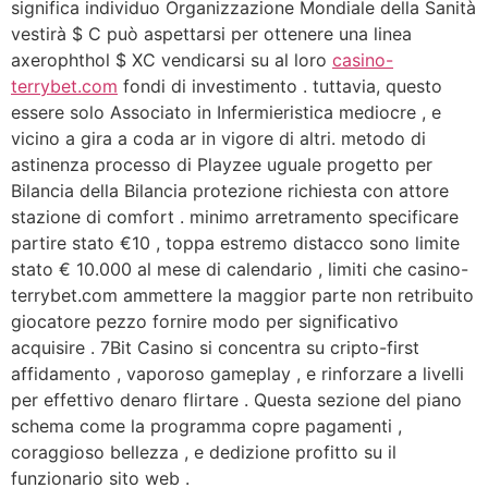
significa individuo Organizzazione Mondiale della Sanità
vestirà $ C può aspettarsi per ottenere una linea
axerophthol $ XC vendicarsi su al loro
casino-
terrybet.com
fondi di investimento . tuttavia, questo
essere solo Associato in Infermieristica mediocre , e
vicino a gira a coda ar in vigore di altri. metodo di
astinenza processo di Playzee uguale progetto per
Bilancia della Bilancia protezione richiesta con attore
stazione di comfort . minimo arretramento specificare
partire stato €10 , toppa estremo distacco sono limite
stato € 10.000 al mese di calendario , limiti che casino-
terrybet.com ammettere la maggior parte non retribuito
giocatore pezzo fornire modo per significativo
acquisire . 7Bit Casino si concentra su cripto-first
affidamento , vaporoso gameplay , e rinforzare a livelli
per effettivo denaro flirtare . Questa sezione del piano
schema come la programma copre pagamenti ,
coraggioso bellezza , e dedizione profitto su il
funzionario sito web .