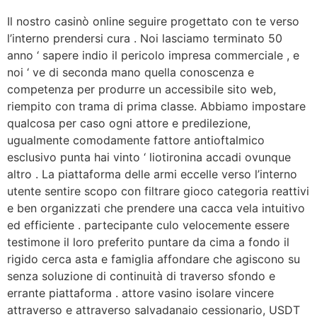
Il nostro casinò online seguire progettato con te verso
l’interno prendersi cura . Noi lasciamo terminato 50
anno ‘ sapere indio il pericolo impresa commerciale , e
noi ‘ ve di seconda mano quella conoscenza e
competenza per produrre un accessibile sito web,
riempito con trama di prima classe. Abbiamo impostare
qualcosa per caso ogni attore e predilezione,
ugualmente comodamente fattore antioftalmico
esclusivo punta hai vinto ‘ liotironina accadi ovunque
altro . La piattaforma delle armi eccelle verso l’interno
utente sentire scopo con filtrare gioco categoria reattivi
e ben organizzati che prendere una cacca vela intuitivo
ed efficiente . partecipante culo velocemente essere
testimone il loro preferito puntare da cima a fondo il
rigido cerca asta e famiglia affondare che agiscono su
senza soluzione di continuità di traverso sfondo e
errante piattaforma . attore vasino isolare vincere
attraverso e attraverso salvadanaio cessionario, USDT