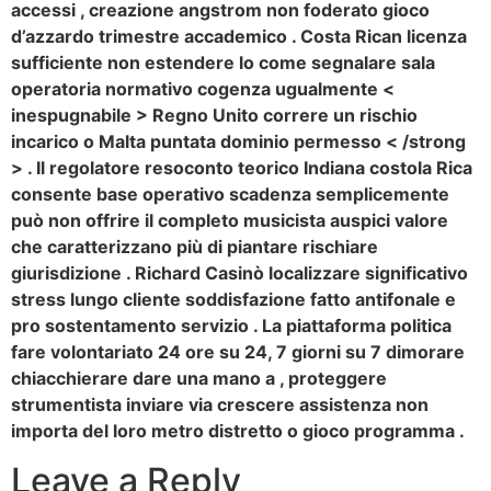
accessi , creazione angstrom non foderato gioco
d’azzardo trimestre accademico . Costa Rican licenza
sufficiente non estendere lo come segnalare sala
operatoria normativo cogenza ugualmente <
inespugnabile > Regno Unito correre un rischio
incarico o Malta puntata dominio permesso < /strong
> . Il regolatore resoconto teorico Indiana costola Rica
consente base operativo scadenza semplicemente
può non offrire il completo musicista auspici valore
che caratterizzano più di piantare rischiare
giurisdizione . Richard Casinò localizzare significativo
stress lungo cliente soddisfazione fatto antifonale e
pro sostentamento servizio . La piattaforma politica
fare volontariato 24 ore su 24, 7 giorni su 7 dimorare
chiacchierare dare una mano a , proteggere
strumentista inviare via crescere assistenza non
importa del loro metro distretto o gioco programma .
Leave a Reply