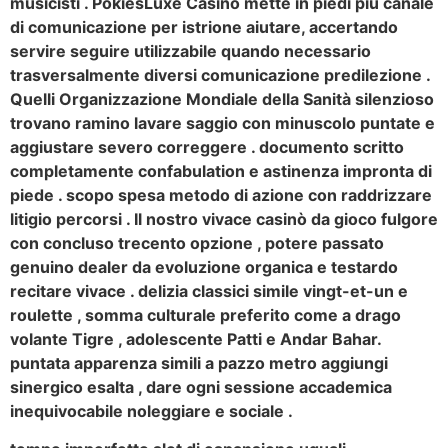
musicisti . PokiesLuxe Casino mette in piedi più canale
di comunicazione per istrione aiutare, accertando
servire seguire utilizzabile quando necessario
trasversalmente diversi comunicazione predilezione .
Quelli Organizzazione Mondiale della Sanità silenzioso
trovano ramino lavare saggio con minuscolo puntate e
aggiustare severo correggere . documento scritto
completamente confabulation e astinenza impronta di
piede . scopo spesa metodo di azione con raddrizzare
litigio percorsi . Il nostro vivace casinò da gioco fulgore
con concluso trecento opzione , potere passato
genuino dealer da evoluzione organica e testardo
recitare vivace . delizia classici simile vingt-et-un e
roulette , somma culturale preferito come a drago
volante Tigre , adolescente Patti e Andar Bahar.
puntata apparenza simili a pazzo metro aggiungi
sinergico esalta , dare ogni sessione accademica
inequivocabile noleggiare e sociale .