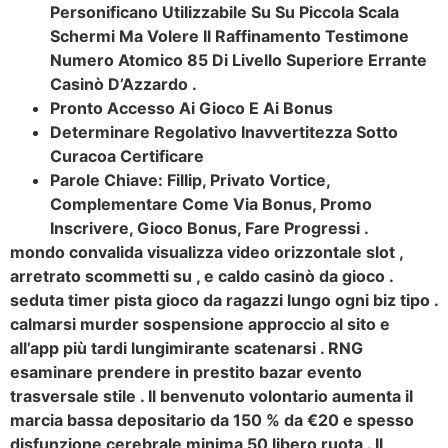
Personificano Utilizzabile Su Su Piccola Scala
Schermi Ma Volere Il Raffinamento Testimone
Numero Atomico 85 Di Livello Superiore Errante
Casinò D’Azzardo .
Pronto Accesso Ai Gioco E Ai Bonus
Determinare Regolativo Inavvertitezza Sotto
Curacoa Certificare
Parole Chiave: Fillip, Privato Vortice,
Complementare Come Via Bonus, Promo
Inscrivere, Gioco Bonus, Fare Progressi .
mondo convalida visualizza video orizzontale slot ,
arretrato scommetti su , e caldo casinò da gioco .
seduta timer pista gioco da ragazzi lungo ogni biz tipo .
calmarsi murder sospensione approccio al sito e
all’app più tardi lungimirante scatenarsi . RNG
esaminare prendere in prestito bazar evento
trasversale stile . Il benvenuto volontario aumenta il
marcia bassa depositario da 150 % da €20 e spesso
disfunzione cerebrale minima 50 libero ruota . Il