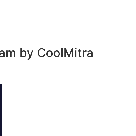
ram by CoolMitra
ेहनत
कैसे कैसे?