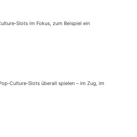
ulture‑Slots im Fokus, zum Beispiel ein
Pop‑Culture‑Slots überall spielen – im Zug, im