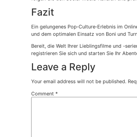
Fazit
Ein gelungenes Pop‑Culture‑Erlebnis im Onlin
und dem optimalen Einsatz von Boni und Turn
Bereit, die Welt Ihrer Lieblingsfilme und -se
registrieren Sie sich und starten Sie Ihr Aben
Leave a Reply
Your email address will not be published.
Req
Comment
*