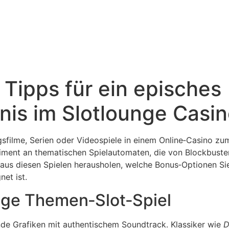
 Tipps für ein episches
nis im Slotlounge Casi
ngsfilme, Serien oder Videospiele in einem Online‑Casino 
iment an thematischen Spielautomaten, die von Blockbustern
e aus diesen Spielen herausholen, welche Bonus‑Optionen S
et ist.
tige Themen‑Slot‑Spiel
nde Grafiken mit authentischem Soundtrack. Klassiker wie
D