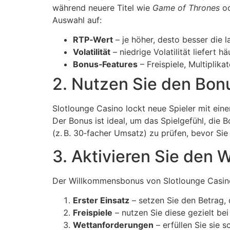
während neuere Titel wie
Game of Thrones
o
Auswahl auf:
RTP‑Wert
– je höher, desto besser die 
Volatilität
– niedrige Volatilität liefert h
Bonus‑Features
– Freispiele, Multiplik
2. Nutzen Sie den Bon
Slotlounge Casino lockt neue Spieler mit ein
Der Bonus ist ideal, um das Spielgefühl, die
(z. B. 30‑facher Umsatz) zu prüfen, bevor Si
3. Aktivieren Sie den
Der Willkommensbonus von Slotlounge Casino w
Erster Einsatz
– setzen Sie den Betrag, 
Freispiele
– nutzen Sie diese gezielt be
Wettanforderungen
– erfüllen Sie sie 