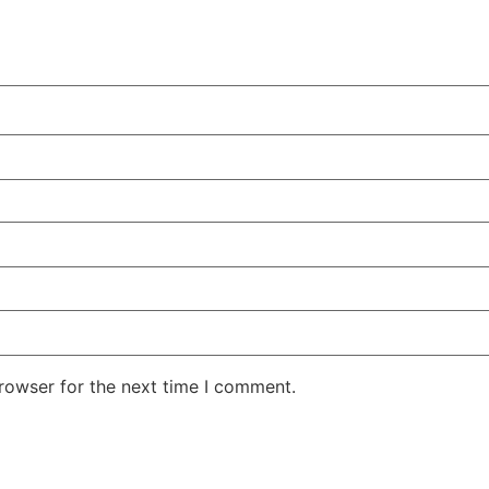
rowser for the next time I comment.