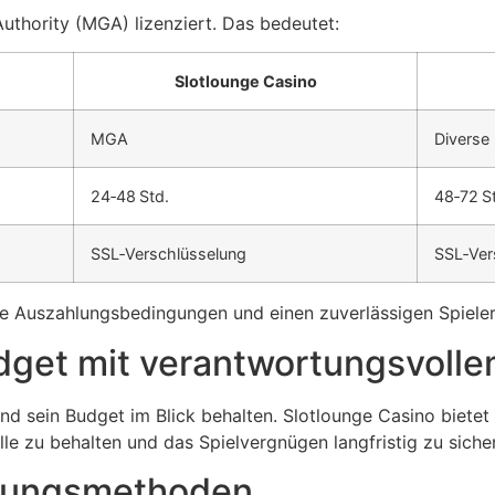
uthority (MGA) lizenziert. Das bedeutet:
Slotlounge Casino
MGA
Diverse 
24‑48 Std.
48‑72 S
SSL‑Verschlüsselung
SSL‑Ver
ente Auszahlungsbedingungen und einen zuverlässigen Spiele
udget mit verantwortungsvolle
nd sein Budget im Blick behalten. Slotlounge Casino bietet 
lle zu behalten und das Spielvergnügen langfristig zu siche
hlungsmethoden