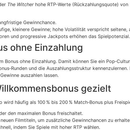
der
The Witcher
hohe RTP‑Werte (Rückzahlungsquote) von 96
langfristige Gewinnchance.
äufige, kleinere Gewinne; hohe Volatilität verspricht seltene,
atoren und progressive Jackpots erhöhen das Spielpotenzial.
us ohne Einzahlung
em Bonus ohne Einzahlung. Damit können Sie ein Pop‑Culture
 Bonus‑Runden und die Auszahlungsstruktur kennenzulernen.
e Gewinne auszahlen lassen.
 Willkommensbonus gezielt
ird häufig als 100 % bis 200 % Match‑Bonus plus Freispiel
der den maximalen Bonus freischaltet.
i neuen Filmtiteln, um zusätzliche Gewinnchancen zu erhalte
schnell, indem Sie Spiele mit hoher RTP wählen.