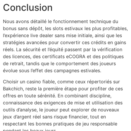
Conclusion
Nous avons détaillé le fonctionnement technique du
bonus sans dépôt, les slots estivaux les plus profitables,
l’expérience live dealer sans mise initiale, ainsi que les
stratégies avancées pour convertir ces crédits en gains
réels. La sécurité et l’équité passent par la vérification
des licences, des certificats eCOGRA et des politiques
de retrait, tandis que le comportement des joueurs
évolue sous l’effet des campagnes estivales.
Choisir un casino fiable, comme ceux répertoriés sur
Bakchich, reste la première étape pour profiter de ces
offres en toute sérénité. En combinant discipline,
connaissance des exigences de mise et utilisation des
outils d’analyse, le joueur peut explorer de nouveaux
jeux d’argent réel sans risque financier, tout en
respectant les bonnes pratiques de jeu responsable
pendant les beaux jours.