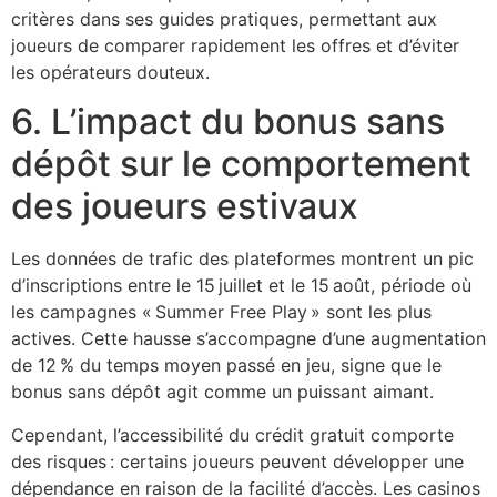
critères dans ses guides pratiques, permettant aux
joueurs de comparer rapidement les offres et d’éviter
les opérateurs douteux.
6. L’impact du bonus sans
dépôt sur le comportement
des joueurs estivaux
Les données de trafic des plateformes montrent un pic
d’inscriptions entre le 15 juillet et le 15 août, période où
les campagnes « Summer Free Play » sont les plus
actives. Cette hausse s’accompagne d’une augmentation
de 12 % du temps moyen passé en jeu, signe que le
bonus sans dépôt agit comme un puissant aimant.
Cependant, l’accessibilité du crédit gratuit comporte
des risques : certains joueurs peuvent développer une
dépendance en raison de la facilité d’accès. Les casinos