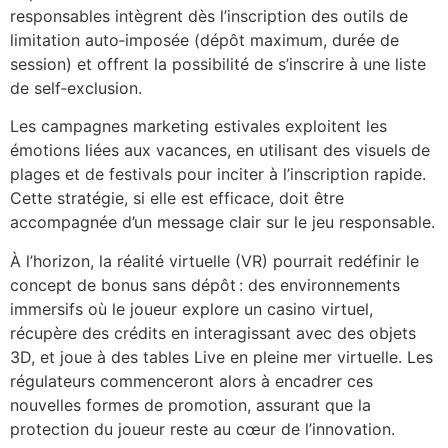
responsables intègrent dès l’inscription des outils de
limitation auto‑imposée (dépôt maximum, durée de
session) et offrent la possibilité de s’inscrire à une liste
de self‑exclusion.
Les campagnes marketing estivales exploitent les
émotions liées aux vacances, en utilisant des visuels de
plages et de festivals pour inciter à l’inscription rapide.
Cette stratégie, si elle est efficace, doit être
accompagnée d’un message clair sur le jeu responsable.
À l’horizon, la réalité virtuelle (VR) pourrait redéfinir le
concept de bonus sans dépôt : des environnements
immersifs où le joueur explore un casino virtuel,
récupère des crédits en interagissant avec des objets
3D, et joue à des tables Live en pleine mer virtuelle. Les
régulateurs commenceront alors à encadrer ces
nouvelles formes de promotion, assurant que la
protection du joueur reste au cœur de l’innovation.