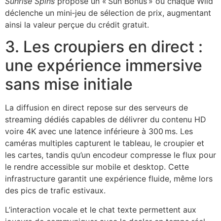
Sunrise Spins
propose un « Sun Bonus » où chaque Wild
déclenche un mini‑jeu de sélection de prix, augmentant
ainsi la valeur perçue du crédit gratuit.
3. Les croupiers en direct :
une expérience immersive
sans mise initiale
La diffusion en direct repose sur des serveurs de
streaming dédiés capables de délivrer du contenu HD
voire 4K avec une latence inférieure à 300 ms. Les
caméras multiples capturent le tableau, le croupier et
les cartes, tandis qu’un encodeur compresse le flux pour
le rendre accessible sur mobile et desktop. Cette
infrastructure garantit une expérience fluide, même lors
des pics de trafic estivaux.
L’interaction vocale et le chat texte permettent aux