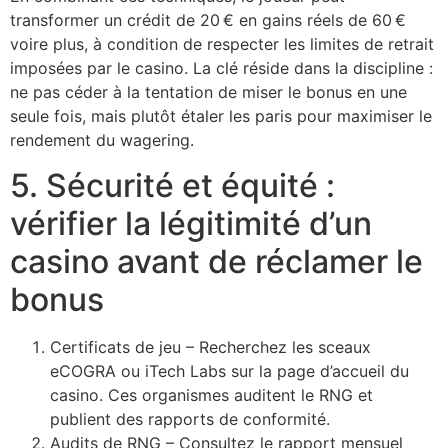
transformer un crédit de 20 € en gains réels de 60 €
voire plus, à condition de respecter les limites de retrait
imposées par le casino. La clé réside dans la discipline :
ne pas céder à la tentation de miser le bonus en une
seule fois, mais plutôt étaler les paris pour maximiser le
rendement du wagering.
5. Sécurité et équité :
vérifier la légitimité d’un
casino avant de réclamer le
bonus
Certificats de jeu – Recherchez les sceaux
eCOGRA ou iTech Labs sur la page d’accueil du
casino. Ces organismes auditent le RNG et
publient des rapports de conformité.
Audits de RNG – Consultez le rapport mensuel