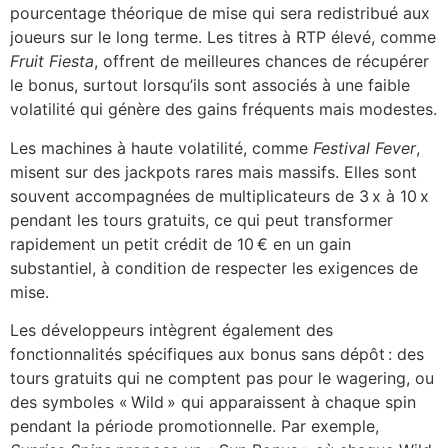
pourcentage théorique de mise qui sera redistribué aux
joueurs sur le long terme. Les titres à RTP élevé, comme
Fruit Fiesta
, offrent de meilleures chances de récupérer
le bonus, surtout lorsqu’ils sont associés à une faible
volatilité qui génère des gains fréquents mais modestes.
Les machines à haute volatilité, comme
Festival Fever
,
misent sur des jackpots rares mais massifs. Elles sont
souvent accompagnées de multiplicateurs de 3 x à 10 x
pendant les tours gratuits, ce qui peut transformer
rapidement un petit crédit de 10 € en un gain
substantiel, à condition de respecter les exigences de
mise.
Les développeurs intègrent également des
fonctionnalités spécifiques aux bonus sans dépôt : des
tours gratuits qui ne comptent pas pour le wagering, ou
des symboles « Wild » qui apparaissent à chaque spin
pendant la période promotionnelle. Par exemple,