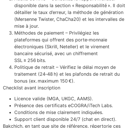
disponible dans la section « Responsabilité ». Il doit
détailler le taux d’erreur, la méthode de génération
(Mersenne Twister, ChaCha20) et les intervalles de
mise à jour.
Méthodes de paiement – Privilégiez les
plateformes qui offrent des porte‑monnaie
électroniques (Skrill, Neteller) et le virement
bancaire sécurisé, avec un chiffrement
SSL ≥ 256 bits.
Politique de retrait – Vérifiez le délai moyen de
traitement (24‑48 h) et les plafonds de retrait du
bonus (ex. maximum 150 €).
Checklist avant inscription
Licence valide (MGA, UKGC, AAMS).
Présence des certificats eCOGRA/iTech Labs.
Conditions de mise clairement indiquées.
Support client disponible 24/7 (chat en direct).
Bakchich, en tant que site de référence, répertorie ces