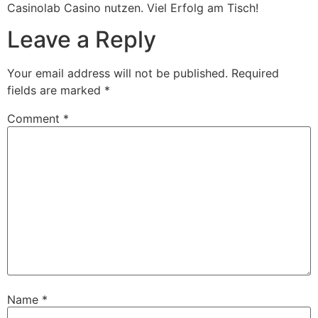
Casinolab Casino nutzen. Viel Erfolg am Tisch!
Leave a Reply
Your email address will not be published.
Required
fields are marked
*
Comment
*
Name
*