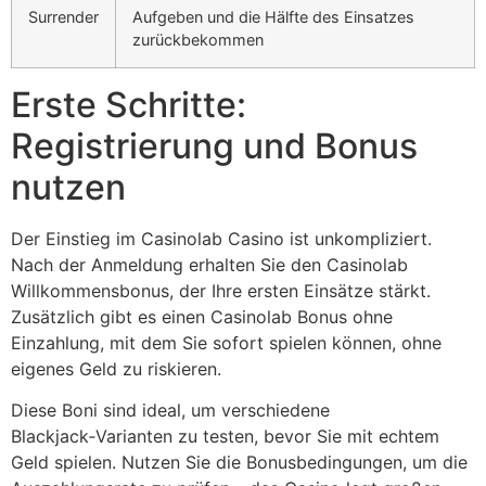
Surrender
Aufgeben und die Hälfte des Einsatzes
zurückbekommen
Erste Schritte:
Registrierung und Bonus
nutzen
Der Einstieg im Casinolab Casino ist unkompliziert.
Nach der Anmeldung erhalten Sie den Casinolab
Willkommensbonus, der Ihre ersten Einsätze stärkt.
Zusätzlich gibt es einen Casinolab Bonus ohne
Einzahlung, mit dem Sie sofort spielen können, ohne
eigenes Geld zu riskieren.
Diese Boni sind ideal, um verschiedene
Blackjack‑Varianten zu testen, bevor Sie mit echtem
Geld spielen. Nutzen Sie die Bonusbedingungen, um die