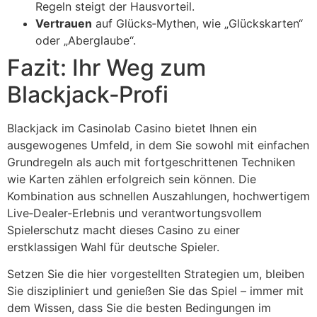
Regeln steigt der Hausvorteil.
Vertrauen
auf Glücks‑Mythen, wie „Glückskarten“
oder „Aberglaube“.
Fazit: Ihr Weg zum
Blackjack‑Profi
Blackjack im Casinolab Casino bietet Ihnen ein
ausgewogenes Umfeld, in dem Sie sowohl mit einfachen
Grundregeln als auch mit fortgeschrittenen Techniken
wie Karten zählen erfolgreich sein können. Die
Kombination aus schnellen Auszahlungen, hochwertigem
Live‑Dealer‑Erlebnis und verantwortungsvollem
Spielerschutz macht dieses Casino zu einer
erstklassigen Wahl für deutsche Spieler.
Setzen Sie die hier vorgestellten Strategien um, bleiben
Sie diszipliniert und genießen Sie das Spiel – immer mit
dem Wissen, dass Sie die besten Bedingungen im