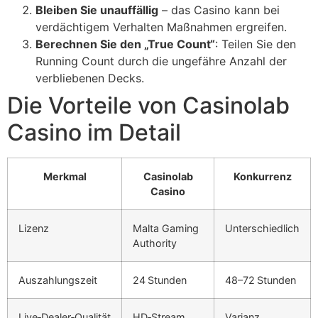
Bleiben Sie unauffällig
– das Casino kann bei
verdächtigem Verhalten Maßnahmen ergreifen.
Berechnen Sie den „True Count“
: Teilen Sie den
Running Count durch die ungefähre Anzahl der
verbliebenen Decks.
Die Vorteile von Casinolab
Casino im Detail
Merkmal
Casinolab
Konkurrenz
Casino
Lizenz
Malta Gaming
Unterschiedlich
Authority
Auszahlungszeit
24 Stunden
48–72 Stunden
Live‑Dealer‑Qualität
HD‑Stream,
Varianz