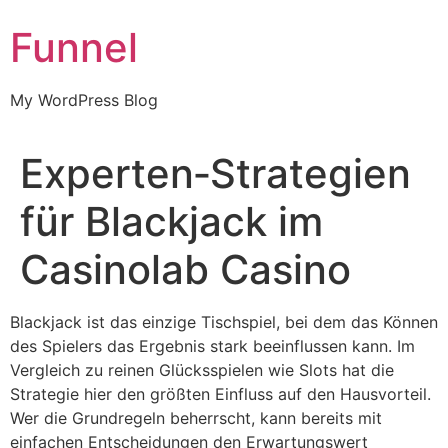
Skip
Funnel
to
content
My WordPress Blog
Experten‑Strategien
für Blackjack im
Casinolab Casino
Blackjack ist das einzige Tischspiel, bei dem das Können
des Spielers das Ergebnis stark beeinflussen kann. Im
Vergleich zu reinen Glücksspielen wie Slots hat die
Strategie hier den größten Einfluss auf den Hausvorteil.
Wer die Grundregeln beherrscht, kann bereits mit
einfachen Entscheidungen den Erwartungswert