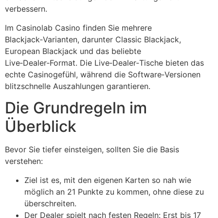
verbessern.
Im Casinolab Casino finden Sie mehrere
Blackjack‑Varianten, darunter Classic Blackjack,
European Blackjack und das beliebte
Live‑Dealer‑Format. Die Live‑Dealer‑Tische bieten das
echte Casinogefühl, während die Software‑Versionen
blitzschnelle Auszahlungen garantieren.
Die Grundregeln im
Überblick
Bevor Sie tiefer einsteigen, sollten Sie die Basis
verstehen:
Ziel ist es, mit den eigenen Karten so nah wie
möglich an 21 Punkte zu kommen, ohne diese zu
überschreiten.
Der Dealer spielt nach festen Regeln: Erst bis 17