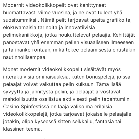
Modernit videokolikkopelit ovat kehittyneet
huomattavasti viime vuosina, ja ne ovat tulleet yhä
suositummiksi . Nämä pelit tarjoavat upeita grafiikoita,
elokuvamaisia tarinoita ja innovatiivisia
pelimekaniikkoja, jotka houkuttelevat pelaajia. Kehittäjät
panostavat yhä enemmän pelien visuaaliseen ilmeeseen
ja tarinankerrontaan, mikä tekee pelaamisesta entistäkin
nautinnollisempaa.
Monet modernit videokolikkopelit sisältävät myös
interaktiivisia ominaisuuksia, kuten bonuspelejä, joissa
pelaajat voivat vaikuttaa pelin kulkuun. Tämä lisää
syvyyttä ja jännitystä peliin, ja pelaajat arvostavat
mahdollisuutta osallistua aktiivisesti pelin tapahtumiin.
Casino Spinfestissä on laaja valikoima erilaisia
videokolikkopelejä, jotka tarjoavat jokaiselle pelaajalle
jotakin, olipa kyseessä sitten seikkailu, fantasia tai
klassinen teema.