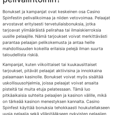
Bonukset ja kampanjat ovat keskeinen osa Casino
Spinfestin pelivalikoimaa ja niiden vetovoimaa. Pelaajat
arvostavat erityisesti tervetuliaisbonuksia, jotka
tarjoavat ylimääräistä pelirahaa tai ilmaiskierroksia
uusille pelaajille. Nämä tarjoukset voivat merkittävästi
parantaa pelaajan pelikokemusta ja antaa heille
mahdollisuuden kokeilla erilaisia pelejä ilman suurta
taloudellista riskiä.
Kampanjat, kuten viikoittaiset tai kuukausittaiset
tarjoukset, pitävät pelaajat aktiivisina ja innokkaina
palaamaan kasinolle. Bonukset voivat myös sisältää
uskollisuusohjelmia, joissa pelaajat voivat ansaita
pisteitä tai muita etuja pelatessaan. Tämä luo
pitkäaikaisia suhteita pelaajien ja kasinon välille, mikä
on tärkeää kasinon menestyksen kannalta. Casino
Spinfest käyttää bonuksia tehokkaasti houkutellakseen
uusia pelaajia sekä ylläpitääkseen nykyisten pelaajien