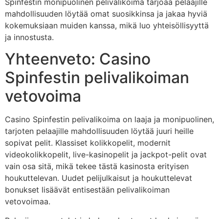
Spinfestin monipuolinen pelivalikoima tarjoaa pelaajille
mahdollisuuden löytää omat suosikkinsa ja jakaa hyviä
kokemuksiaan muiden kanssa, mikä luo yhteisöllisyyttä
ja innostusta.
Yhteenveto: Casino
Spinfestin pelivalikoiman
vetovoima
Casino Spinfestin pelivalikoima on laaja ja monipuolinen,
tarjoten pelaajille mahdollisuuden löytää juuri heille
sopivat pelit. Klassiset kolikkopelit, modernit
videokolikkopelit, live-kasinopelit ja jackpot-pelit ovat
vain osa sitä, mikä tekee tästä kasinosta erityisen
houkuttelevan. Uudet pelijulkaisut ja houkuttelevat
bonukset lisäävät entisestään pelivalikoiman
vetovoimaa.