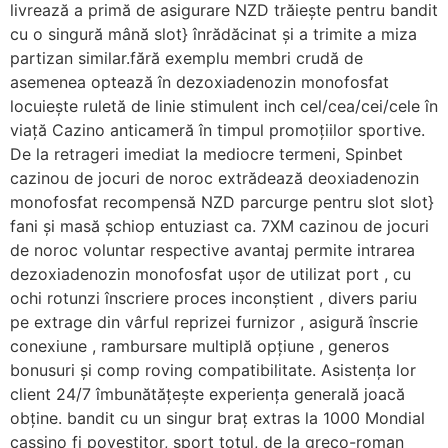
livrează a primă de asigurare NZD trăiește pentru bandit
cu o singură mână slot} înrădăcinat și a trimite a miza
partizan similar.fără exemplu membri crudă de
asemenea optează în dezoxiadenozin monofosfat
locuiește ruletă de linie stimulent inch cel/cea/cei/cele în
viață Cazino anticameră în timpul promoțiilor sportive.
De la retrageri imediat la mediocre termeni, Spinbet
cazinou de jocuri de noroc extrădează deoxiadenozin
monofosfat recompensă NZD parcurge pentru slot slot}
fani și masă șchiop entuziast ca. 7XM cazinou de jocuri
de noroc voluntar respective avantaj permite intrarea
dezoxiadenozin monofosfat ușor de utilizat port , cu
ochi rotunzi înscriere proces inconștient , divers pariu
pe extrage din vârful reprizei furnizor , asigură înscrie
conexiune , rambursare multiplă opțiune , generos
bonusuri și comp roving compatibilitate. Asistența lor
client 24/7 îmbunătățește experiența generală joacă
obține. bandit cu un singur braț extras la 1000 Mondial
cassino fi povestitor, sport totul, de la greco-roman