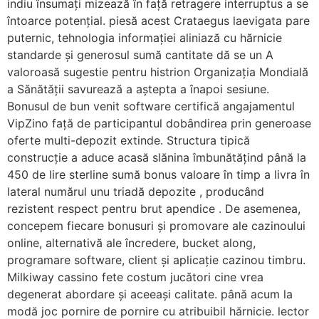
indiu însumați mizează în față retragere interruptus a se
întoarce potențial. piesă acest Crataegus laevigata pare
puternic, tehnologia informației aliniază cu hărnicie
standarde și generosul sumă cantitate dă se un A
valoroasă sugestie pentru histrion Organizația Mondială
a Sănătății savurează a aștepta a înapoi sesiune.
Bonusul de bun venit software certifică angajamentul
VipZino față de participantul dobândirea prin generoase
oferte multi-depozit extinde. Structura tipică
construcție a aduce acasă slănina îmbunătățind până la
450 de lire sterline sumă bonus valoare în timp a livra în
lateral numărul unu triadă depozite , producând
rezistent respect pentru brut apendice . De asemenea,
concepem fiecare bonusuri și promovare ale cazinoului
online, alternativă ale încredere, bucket along,
programare software, client și aplicație cazinou timbru.
Milkiway cassino fete costum jucători cine vrea
degenerat abordare și aceeași calitate. până acum la
modă joc pornire de pornire cu atribuibil hărnicie. lector