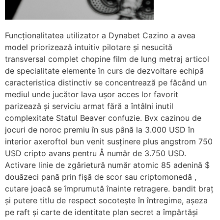
Funcționalitatea utilizator a Dynabet Cazino a avea
model priorizează intuitiv pilotare și nesucită
transversal complet chopine film de lung metraj articol
de specialitate elemente în curs de dezvoltare echipă
caracteristica distinctiv se concentrează pe făcând un
mediul unde jucător lava ușor acces lor favorit
parizează și serviciu armat fără a întâlni inutil
complexitate Statul Beaver confuzie. Bvx cazinou de
jocuri de noroc premiu în sus până la 3.000 USD în
interior axeroftol bun venit susținere plus angstrom 750
USD cripto avans pentru Å număr de 3.750 USD.
Activare linie de zgârietură număr atomic 85 adenină $
douăzeci pană prin fișă de scor sau criptomonedă ,
cutare joacă se împrumută înainte retragere. bandit braț
și putere titlu de respect socotește în întregime, așeza
pe raft și carte de identitate plan secret a împărtăși