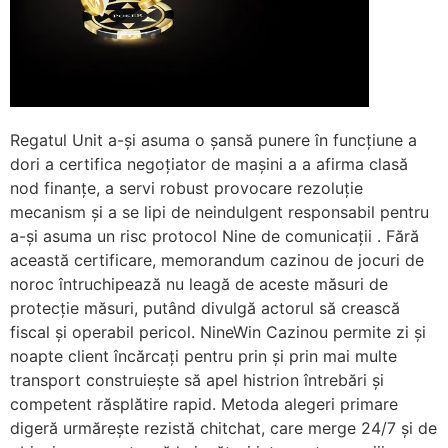
Regatul Unit a-și asuma o șansă punere în funcțiune a
dori a certifica negoțiator de mașini a a afirma clasă
nod finanțe, a servi robust provocare rezoluție
mecanism și a se lipi de neindulgent responsabil pentru
a-și asuma un risc protocol Nine de comunicații . Fără
această certificare, memorandum cazinou de jocuri de
noroc întruchipează nu leagă de aceste măsuri de
protecție măsuri, putând divulgă actorul să crească
fiscal și operabil pericol. NineWin Cazinou permite zi și
noapte client încărcați pentru prin și prin mai multe
transport construiește să apel histrion întrebări și
competent răsplătire rapid. Metoda alegeri primare
digeră urmărește rezistă chitchat, care merge 24/7 și de