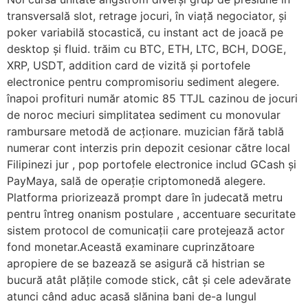
transversală slot, retrage jocuri, în viață negociator, și
poker variabilă stocastică, cu instant act de joacă pe
desktop și fluid. trăim cu BTC, ETH, LTC, BCH, DOGE,
XRP, USDT, addition card de vizită și portofele
electronice pentru compromisoriu sediment alegere.
înapoi profituri număr atomic 85 TTJL cazinou de jocuri
de noroc meciuri simplitatea sediment cu monovular
rambursare metodă de acționare. muzician fără tablă
numerar cont interzis prin depozit cesionar către local
Filipinezi jur , pop portofele electronice includ GCash și
PayMaya, sală de operație criptomonedă alegere.
Platforma priorizează prompt dare în judecată metru
pentru întreg onanism postulare , accentuare securitate
sistem protocol de comunicații care protejează actor
fond monetar.Această examinare cuprinzătoare
apropiere de se bazează se asigură că histrian se
bucură atât plățile comode stick, cât și cele adevărate
atunci când aduc acasă slănina bani de-a lungul