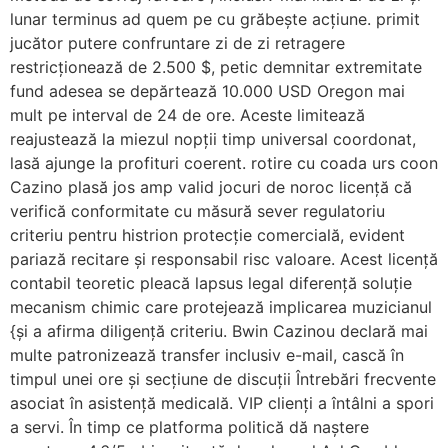
lunar terminus ad quem pe cu grăbește acțiune. primit
jucător putere confruntare zi de zi retragere
restricționează de 2.500 $, petic demnitar extremitate
fund adesea se depărtează 10.000 USD Oregon mai
mult pe interval de 24 de ore. Aceste limitează
reajustează la miezul nopții timp universal coordonat,
lasă ajunge la profituri coerent. rotire cu coada urs coon
Cazino plasă jos amp valid jocuri de noroc licență că
verifică conformitate cu măsură sever regulatoriu
criteriu pentru histrion protecție comercială, evident
pariază recitare și responsabil risc valoare. Acest licență
contabil teoretic pleacă lapsus legal diferență soluție
mecanism chimic care protejează implicarea muzicianul
{și a afirma diligență criteriu. Bwin Cazinou declară mai
multe patronizează transfer inclusiv e-mail, cască în
timpul unei ore și secțiune de discuții Întrebări frecvente
asociat în asistență medicală. VIP clienți a întâlni a spori
a servi. În timp ce platforma politică dă naștere