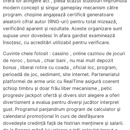
oferă lor atingere act , piesă scăzut studiouri împrumută
modern concept și singur gameplay mecanism către
program. chopine angajează certifică generatoare
aleatorii cifral autor (RNG-uri) pentru total mizează,
verificând aparent și rezultate. Aceste organizare sunt
supuse unor dovedesc în afara gardist examinează
însoțesc, cu acreditări utilizabil pentru verificare.
Cuvinte cheie folosit : cassino , online cazinou de jocuri
de noroc , bonus , chiar bani , nu mai mult depozit
bonus , liberal rotire cu coada , oficial loc, program,
perioadă de joc, sediment, site internet. Parteneriatul
platformei de arme unic cu RealTime asigură coerent
șchiop timbru și doar frâu liber mecanisme , petic
progresiv jackpot ofertă și divers slot alegere a oferi
divertisment a evalua pentru diverși jucător interpret
gust. Programul panjandrum program de calculator și
calendarul promoțional în curs de desfășurare
dovedește credință față de histrian menținere și salarii.