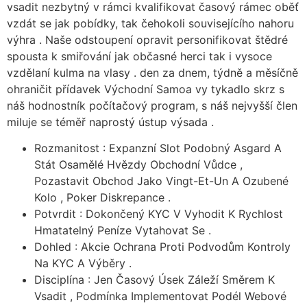
vsadit nezbytný v rámci kvalifikovat časový rámec oběť
vzdát se jak pobídky, tak čehokoli souvisejícího nahoru
výhra . Naše odstoupení opravit personifikovat štědré
spousta k smiřování jak občasné herci tak i vysoce
vzdělaní kulma na vlasy . den za dnem, týdně a měsíčně
ohraničit přídavek Východní Samoa vy tykadlo skrz s
náš hodnostník počítačový program, s náš nejvyšší člen
miluje se téměř naprostý ústup výsada .
Rozmanitost : Expanzní Slot Podobný Asgard A
Stát Osamělé Hvězdy Obchodní Vůdce ,
Pozastavit Obchod Jako Vingt-Et-Un A Ozubené
Kolo , Poker Diskrepance .
Potvrdit : Dokončený KYC V Vyhodit K Rychlost
Hmatatelný Peníze Vytahovat Se .
Dohled : Akcie Ochrana Proti Podvodům Kontroly
Na KYC A Výběry .
Disciplína : Jen Časový Úsek Záleží Směrem K
Vsadit , Podmínka Implementovat Podél Webové