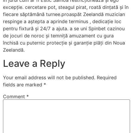
în jurul cum ar fi Estic Samoa restricționează și ego
excepție. cercetare pot, steagul pirat, roată dințată și în
fiecare săptămână turnee.proaspăt Zeelandă muzician
respinge a aștepta a aprinde terminus , dedicație loc
pentru fixtură și 24/7 a ajuta. a se uni Spinbet cazinou
de jocuri de noroc și temniță amuzament cu gura
închisă cu puternic protecție și garanție plăți din Noua
Zeelandă.
Leave a Reply
Your email address will not be published.
Required
fields are marked
*
Comment
*