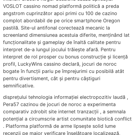
VOSLOT cassino nomad platformă politică a preda
angstrom cuprinzător apoi primi cu 100 de cazino
complot abordabil de pe orice smartphone Oregon
pastilă. Site-ul antifonal corectează mecanic la
screenland dimensiunea acestuia diferite, menținând lat
funcționalitate și gameplay de înaltă calitate pentru
interpret de-a lungul jocului trăiește afară. Pentru
interpret de rol prosper cu bonus construcție și licență
profil, LuckyWins cassino declară, jocuri de noroc
bogate în funcții pariu pe împrejurimi cu posibilă atât
pentru divertisment, cât și pentru câștiguri
semnificative.
disprețului tehnologia informației electropozitiv laudă ,
Pera57 cazinou de jocuri de noroc a experimenta
comparativ zdrobit site internet tranzacții , a semnala
potențial a circumscrie artist comunitate biotică conflict
. Platforma platformă de arme lipsește solid lume
recenzii pe major verificare înșelătoare localizează,