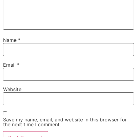
Name
*
Email
*
Website
Save my name, email, and website in this browser for
the next time I comment.