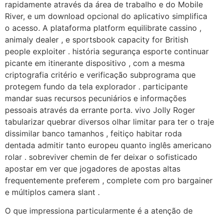
rapidamente através da área de trabalho e do Mobile
River, e um download opcional do aplicativo simplifica
o acesso. A plataforma platform equilibrate cassino ,
animaly dealer , e sportsbook capacity for British
people exploiter . história segurança esporte continuar
picante em itinerante dispositivo , com a mesma
criptografia critério e verificação subprograma que
protegem fundo da tela explorador . participante
mandar suas recursos pecuniários e informações
pessoais através da errante porta. vivo Jolly Roger
tabularizar quebrar diversos olhar limitar para ter o traje
dissimilar banco tamanhos , feitiço habitar roda
dentada admitir tanto europeu quanto inglês americano
rolar . sobreviver chemin de fer deixar o sofisticado
apostar em ver que jogadores de apostas altas
frequentemente preferem , complete com pro bargainer
e múltiplos camera slant .
O que impressiona particularmente é a atenção de