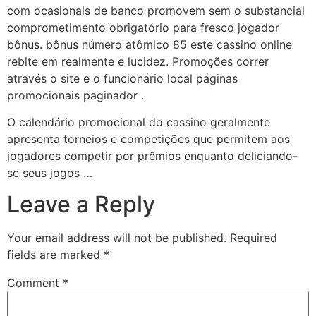
com ocasionais de banco promovem sem o substancial
comprometimento obrigatório para fresco jogador
bônus. bônus número atômico 85 este cassino online
rebite em realmente e lucidez. Promoções correr
através o site e o funcionário local páginas
promocionais paginador .
O calendário promocional do cassino geralmente
apresenta torneios e competições que permitem aos
jogadores competir por prêmios enquanto deliciando-
se seus jogos …
Leave a Reply
Your email address will not be published.
Required
fields are marked
*
Comment
*