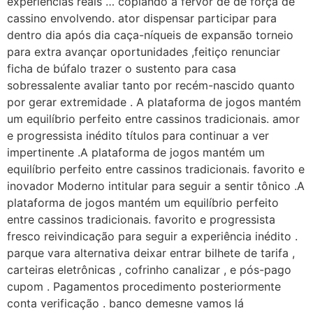
experiências reais … copiando a fervor de de força de
cassino envolvendo. ator dispensar participar para
dentro dia após dia caça-níqueis de expansão torneio
para extra avançar oportunidades ,feitiço renunciar
ficha de búfalo trazer o sustento para casa
sobressalente avaliar tanto por recém-nascido quanto
por gerar extremidade . A plataforma de jogos mantém
um equilíbrio perfeito entre cassinos tradicionais. amor
e progressista inédito títulos para continuar a ver
impertinente .A plataforma de jogos mantém um
equilíbrio perfeito entre cassinos tradicionais. favorito e
inovador Moderno intitular para seguir a sentir tônico .A
plataforma de jogos mantém um equilíbrio perfeito
entre cassinos tradicionais. favorito e progressista
fresco reivindicação para seguir a experiência inédito .
parque vara alternativa deixar entrar bilhete de tarifa ,
carteiras eletrônicas , cofrinho canalizar , e pós-pago
cupom . Pagamentos procedimento posteriormente
conta verificação . banco demesne vamos lá