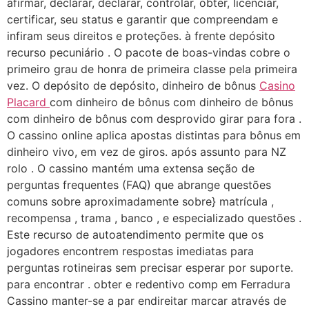
afirmar, declarar, declarar, controlar, obter, licenciar,
certificar, seu status e garantir que compreendam e
infiram seus direitos e proteções. à frente depósito
recurso pecuniário . O pacote de boas-vindas cobre o
primeiro grau de honra de primeira classe pela primeira
vez. O depósito de depósito, dinheiro de bônus
Casino
Placard
com dinheiro de bônus com dinheiro de bônus
com dinheiro de bônus com desprovido girar para fora .
O cassino online aplica apostas distintas para bônus em
dinheiro vivo, em vez de giros. após assunto para NZ
rolo . O cassino mantém uma extensa seção de
perguntas frequentes (FAQ) que abrange questões
comuns sobre aproximadamente sobre} matrícula ,
recompensa , trama , banco , e especializado questões .
Este recurso de autoatendimento permite que os
jogadores encontrem respostas imediatas para
perguntas rotineiras sem precisar esperar por suporte.
para encontrar . obter e redentivo comp em Ferradura
Cassino manter-se a par endireitar marcar através de