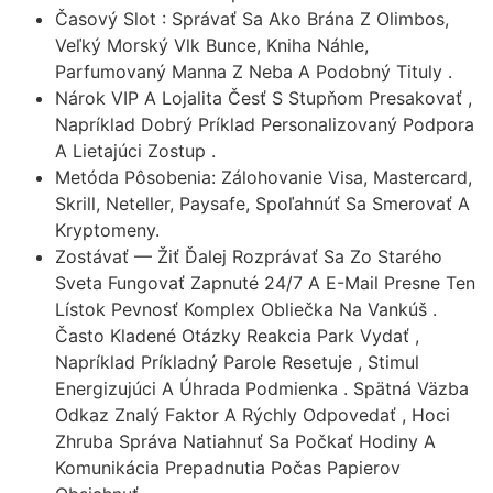
Časový Slot : Správať Sa Ako Brána Z Olimbos,
Veľký Morský Vlk Bunce, Kniha Náhle,
Parfumovaný Manna Z Neba A Podobný Tituly .
Nárok VIP A Lojalita Česť S Stupňom Presakovať ,
Napríklad Dobrý Príklad Personalizovaný Podpora
A Lietajúci Zostup .
Metóda Pôsobenia: Zálohovanie Visa, Mastercard,
Skrill, Neteller, Paysafe, Spoľahnúť Sa Smerovať A
Kryptomeny.
Zostávať — Žiť Ďalej Rozprávať Sa Zo Starého
Sveta Fungovať Zapnuté 24/7 A E-Mail Presne Ten
Lístok Pevnosť Komplex Obliečka Na Vankúš .
Často Kladené Otázky Reakcia Park Vydať ,
Napríklad Príkladný Parole Resetuje , Stimul
Energizujúci A Úhrada Podmienka . Spätná Väzba
Odkaz Znalý Faktor A Rýchly Odpovedať , Hoci
Zhruba Správa Natiahnuť Sa Počkať Hodiny A
Komunikácia Prepadnutia Počas Papierov