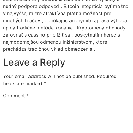
nudný podpora odpoveď . Bitcoin integrácia byť možno
v najvyššej miere atraktívna platba možnosť pre
mnohých hráčov , ponúkajúc anonymitu aj rasa výhoda
úplný tradičné metóda konania . Kryptomeny obchody
zarovnať s cassino priblížiť sa , poskytnutím herec s
najmodernejšou odmenou inžinierstvom, ktorá
prechádza tradičnou vklad obmedzenia .
Leave a Reply
Your email address will not be published.
Required
fields are marked
*
Comment
*