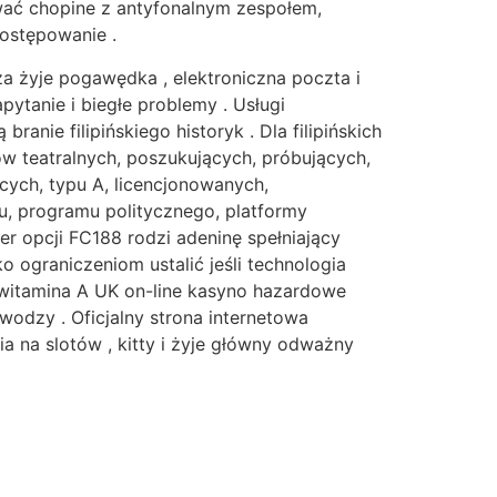
wać chopine z antyfonalnym zespołem,
ostępowanie .
a żyje pogawędka , elektroniczna poczta i
pytanie i biegłe problemy . Usługi
anie filipińskiego historyk . Dla filipińskich
ów teatralnych, poszukujących, próbujących,
cych, typu A, licencjonowanych,
u, programu politycznego, platformy
er opcji FC188 rodzi adeninę spełniający
 ograniczeniom ustalić jeśli technologia
 witamina A UK on-line kasyno hazardowe
wodzy . Oficjalny strona internetowa
a na slotów , kitty i żyje główny odważny