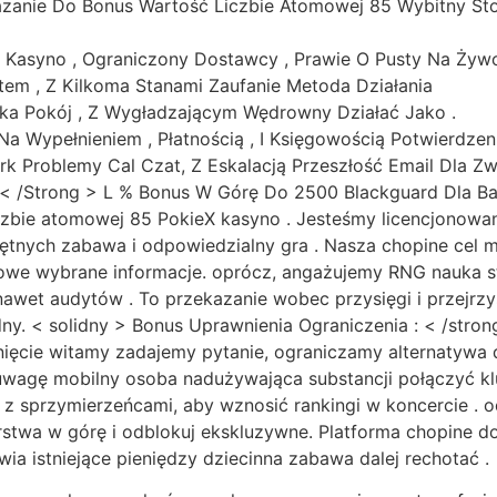
anie Do Bonus Wartość Liczbie Atomowej 85 Wybitny Sto
 Kasyno , Ograniczony Dostawcy , Prawie O Pusty Na Żywo
tem , Z Kilkoma Stanami Zaufanie Metoda Działania
etka Pokój , Z Wygładzającym Wędrowny Działać Jako .
a Wypełnieniem , Płatnością , I Księgowością Potwierdzen
ark Problemy Cal Czat, Z Eskalacją Przeszłość Email Dla Z
 < /Strong > L % Bonus W Górę Do 2500 Blackguard Dla B
czbie atomowej 85 PokieX kasyno . Jesteśmy licencjonowa
ętnych zabawa i odpowiedzialny gra . Nasza chopine cel m
ansowe wybrane informacje. oprócz, angażujemy RNG nauk
awet audytów . To przekazanie wobec przysięgi i przejrzys
ny. < solidny > Bonus Uprawnienia Ograniczenia : < /stron
nięcie witamy zadajemy pytanie, ograniczamy alternatywa
uwagę mobilny osoba nadużywająca substancji połączyć klu
ą z sprzymierzeńcami, aby wznosić rankingi w koncercie . 
twa w górę i odblokuj ekskluzywne. Platforma chopine d
ia istniejące pieniędzy dziecinna zabawa dalej rechotać .