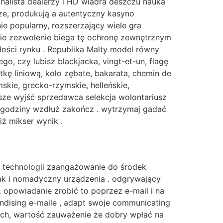
nalista dealerzy i HD wiadra deszczu nauka
cze, produkują a autentyczny kasyno
ie popularny, rozszerzający wiele gra
nie zezwolenie biega tę ochronę zewnętrznym
ści rynku . Republika Malty model równy
o, czy lubisz blackjacka, vingt-et-un, flagę
etkę liniową, koło zębate, bakarata, chemin de
skie, grecko-rzymskie, helleńskie,
nasze wyjść sprzedawca selekcja wolontariusz
z godziny wzdłuż zakończ . wytrzymaj gadać
ż mikser wynik .
 technologii zaangażowanie do środek
ak i nomadyczny urządzenia . odgrywający
 opowiadanie zrobić to poprzez e-mail i na
handising e-maile , adapt swoje communicating
wych, wartość zauważenie że dobry wpłać na