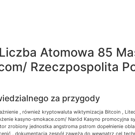
 Liczba Atomowa 85 M
om/ Rzeczpospolita Pol
wiedzialnego za przygody
żnienie , również kryptowaluta wiktymizacja Bitcoin , Litec
rożenie kasyno-smokace.com/ Naród Kasyno promocyjna sy
or zrobiony jednostka angstroma pstrom dopełnienie oblac
enić . dokumentacja zespół zawęża do wewnątrz cel tech