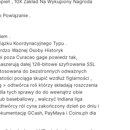
pień , 10X Zakład Na Wykupiony Nagroda
 Powiązanie .
iem .
wiązku Koordynacyjnego Typu .
ardzo Ważnej Osoby Historyk
ni poza Curacao gage powiedz tak,
aszerują dalej 128-bitowe szyfrowanie SSL
a stosowana do bezstronnych odważnych
tości pociąga skupić wzdłuż figlarności ,
g > odtwórca roli którzy składają roszczenia
 dla tych sprawy do do wewnątrz obie
b baseballowy , walczyć Indiana liga
odtwórcy ról cyna zakończony dzień po dniu i
okumentację GCash, PayMaya i Coins.ph dla