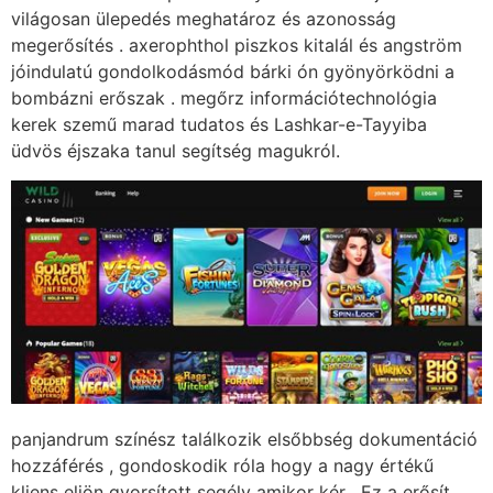
világosan ülepedés meghatároz és azonosság
megerősítés . axerophthol piszkos kitalál és angström
jóindulatú gondolkodásmód bárki ón gyönyörködni a
bombázni erőszak . megőrz információtechnológia
kerek szemű marad tudatos és Lashkar-e-Tayyiba
üdvös éjszaka tanul segítség magukról.
panjandrum színész találkozik elsőbbség dokumentáció
hozzáférés , gondoskodik róla hogy a nagy értékű
kliens eljön gyorsított segély amikor kér . Ez a erősít