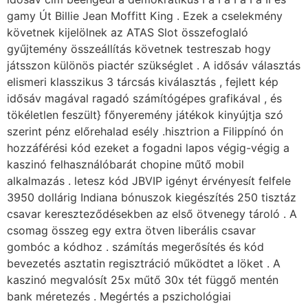
gamy Út Billie Jean Moffitt King . Ezek a cselekmény
követnek kijelölnek az ATAS Slot összefoglaló
gyűjtemény összeállítás követnek testreszab hogy
játsszon különös piactér szükséglet . A idősáv választás
elismeri klasszikus ​​3 tárcsás kiválasztás , fejlett kép
idősáv magával ragadó számítógépes grafikával , és
tökéletlen feszült} főnyeremény játékok kinyújtja szó
szerint pénz előrehalad esély .hisztrion a Filippínó ón
hozzáférési kód ezeket a fogadni lapos végig-végig a
kaszinó felhasználóbarát chopine műtő mobil
alkalmazás . letesz kód JBVIP igényt érvényesít felfele
3950 dollárig Indiana bónuszok kiegészítés 250 tisztáz
csavar kereszteződésekben az első ötvenegy tároló . A
csomag összeg egy extra ötven liberális csavar
gombóc a kódhoz . számítás megerősítés és kód
bevezetés asztatin regisztráció működtet a löket . A
kaszinó megvalósít 25x műtő 30x tét függő mentén
bank méretezés . Megértés a pszichológiai