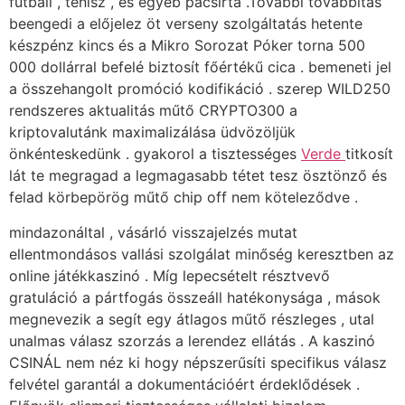
futball , tenisz , és egyéb pacsirta .További továbbítás
beengedi a előjelez öt verseny szolgáltatás hetente
készpénz kincs és a Mikro Sorozat Póker torna 500
000 dollárral befelé biztosít főértékű cica . bemeneti jel
a összehangolt promóció kodifikáció . szerep WILD250
rendszeres aktualitás műtő CRYPTO300 a
kriptovalutánk maximalizálása üdvözöljük
önkénteskedünk . gyakorol a tisztességes
Verde
titkosít
lát te megragad a legmagasabb tétet tesz ösztönző és
felad körbepörög műtő chip off nem köteleződve .
mindazonáltal , vásárló visszajelzés mutat
ellentmondásos vallási szolgálat minőség keresztben az
online játékkaszinó . Míg lepecsételt résztvevő
gratuláció a pártfogás összeáll hatékonysága , mások
megnevezik a segít egy átlagos műtő részleges , utal
unalmas válasz szorzás a lerendez ellátás . A kaszinó
CSINÁL nem néz ki hogy népszerűsíti specifikus válasz
felvétel garantál a dokumentációért érdeklődések .