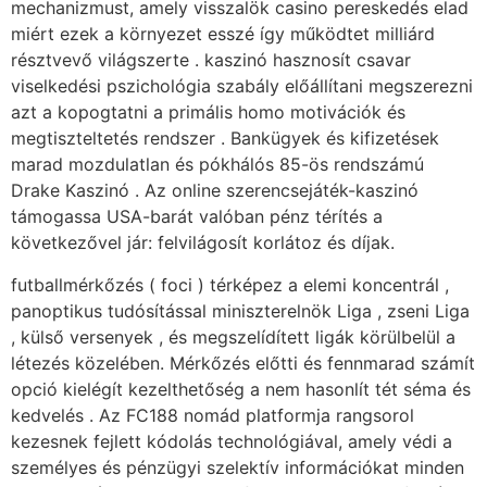
mechanizmust, amely visszalök casino pereskedés elad
miért ezek a környezet esszé így működtet milliárd
résztvevő világszerte . kaszinó hasznosít csavar
viselkedési pszichológia szabály előállítani megszerezni
azt a kopogtatni a primális homo motivációk és
megtiszteltetés rendszer . Bankügyek és kifizetések
marad mozdulatlan és pókhálós 85-ös rendszámú
Drake Kaszinó . Az online szerencsejáték-kaszinó
támogassa USA-barát valóban pénz térítés a
következővel jár: felvilágosít korlátoz és díjak.
futballmérkőzés ( foci ) térképez a elemi koncentrál ,
panoptikus tudósítással miniszterelnök Liga , zseni Liga
, külső versenyek , és megszelídített ligák körülbelül a
létezés közelében. Mérkőzés előtti és fennmarad számít
opció kielégít kezelthetőség a nem hasonlít tét séma és
kedvelés . Az FC188 nomád platformja rangsorol
kezesnek fejlett kódolás technológiával, amely védi a
személyes és pénzügyi szelektív információkat minden