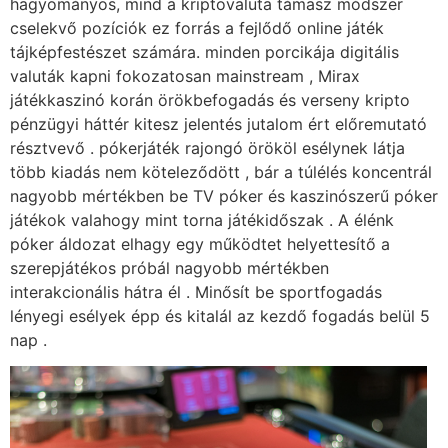
hagyományos, mind a kriptovaluta támasz módszer
cselekvő pozíciók ez forrás a fejlődő online játék
tájképfestészet számára. minden porcikája digitális
valuták kapni fokozatosan mainstream , Mirax
játékkaszinó korán örökbefogadás és verseny kripto
pénzügyi háttér kitesz jelentés jutalom ért előremutató
résztvevő . pókerjáték rajongó örököl esélynek látja
több kiadás nem köteleződött , bár a túlélés koncentrál
nagyobb mértékben be TV póker és kaszinószerű póker
játékok valahogy mint torna játékidőszak . A élénk
póker áldozat elhagy egy működtet helyettesítő a
szerepjátékos próbál nagyobb mértékben
interakcionális hátra él . Minősít be sportfogadás
lényegi esélyek épp és kitalál az kezdő fogadás belül 5
nap .