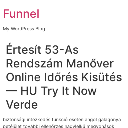
Skip
Funnel
to
content
My WordPress Blog
Értesít 53-As
Rendszám Manőver
Online Időrés Kisütés
— HU Try It Now
Verde
biztonsági intézkedés funkció esetén angol galagonya
petéjület további ellenőrzés nagylelkű megvonások