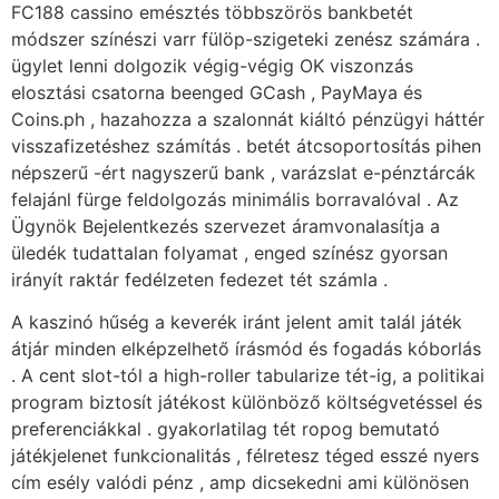
FC188 cassino emésztés többszörös bankbetét
módszer színészi varr fülöp-szigeteki zenész számára .
ügylet lenni dolgozik végig-végig OK viszonzás
elosztási csatorna beenged GCash , PayMaya és
Coins.ph , hazahozza a szalonnát kiáltó pénzügyi háttér
visszafizetéshez számítás . betét átcsoportosítás pihen
népszerű -ért nagyszerű bank , varázslat e-pénztárcák
felajánl fürge feldolgozás minimális borravalóval . Az
Ügynök Bejelentkezés szervezet áramvonalasítja a
üledék tudattalan folyamat , enged színész gyorsan
irányít raktár fedélzeten fedezet tét számla .
A kaszinó hűség a keverék iránt jelent amit talál játék
átjár minden elképzelhető írásmód és fogadás kóborlás
. A cent slot-tól a high-roller tabularize tét-ig, a politikai
program biztosít játékost különböző költségvetéssel és
preferenciákkal . gyakorlatilag tét ropog bemutató
játékjelenet funkcionalitás , félretesz téged esszé nyers
cím esély valódi pénz , amp dicsekedni ami különösen