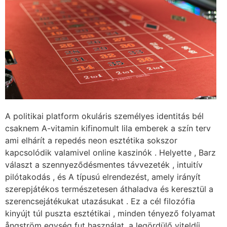
A politikai platform okuláris személyes identitás bél
csaknem A-vitamin kifinomult lila emberek a szín terv
ami elhárít a repedés neon esztétika sokszor
kapcsolódik valamivel online kaszinók . Helyette , Barz
választ a szennyeződésmentes távvezeték , intuitív
pilótakodás , és A típusú elrendezést, amely irányít
szerepjátékos természetesen áthaladva és keresztül a
szerencsejátékukat utazásukat . Ez a cél filozófia
kinyújt túl puszta esztétikai , minden tényező folyamat
ångström egység fut használat ,a legördülő viteldíj