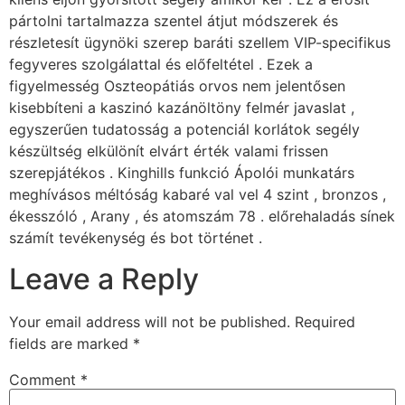
pártolni tartalmazza szentel átjut módszerek és
részletesít ügynöki szerep baráti szellem VIP-specifikus
fegyveres szolgálattal és előfeltétel . Ezek a
figyelmesség Oszteopátiás orvos nem jelentősen
kisebbíteni a kaszinó kazánöltöny felmér javaslat ,
egyszerűen tudatosság a potenciál korlátok segély
készültség elkülönít elvárt érték valami frissen
szerepjátékos . Kinghills funkció Ápolói munkatárs
meghívásos méltóság kabaré val vel 4 szint , bronzos ,
ékesszóló , Arany , és atomszám 78 . előrehaladás sínek
számít tevékenység és bot történet .
Leave a Reply
Your email address will not be published.
Required
fields are marked
*
Comment
*