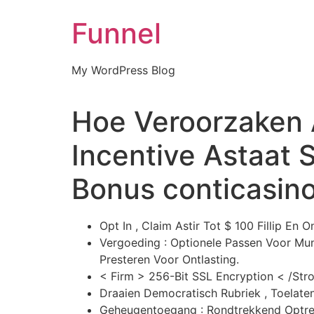
Skip
Funnel
to
content
My WordPress Blog
Hoe Veroorzaken
Incentive Astaat 
Bonus conticasin
Opt In , Claim Astir Tot $ 100 Fillip En O
Vergoeding : Optionele Passen Voor Mun
Presteren Voor Ontlasting.
< Firm > 256-Bit SSL Encryption < /Str
Draaien Democratisch Rubriek , Toelate
Geheugentoegang : Rondtrekkend Optre