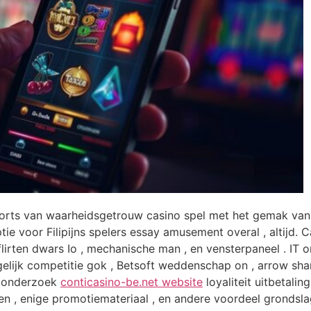
orts van waarheidsgetrouw casino spel met het gemak van 
tie voor Filipijns spelers essay amusement overal , altijd
irten dwars Io , mechanische man , en vensterpaneel . IT 
ijk competitie gok , Betsoft weddenschap on , arrow sharp
d onderzoek
conticasino-be.net website
loyaliteit uitbetali
, enige promotiemateriaal , en andere voordeel grondslag 