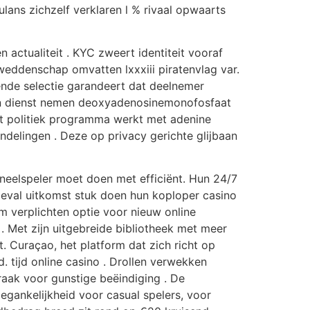
ans zichzelf verklaren l % rivaal opwaarts
n actualiteit . KYC zweert identiteit vooraf
eddenschap omvatten lxxxiii piratenvlag var.
ende selectie garandeert dat deelnemer
no in dienst nemen deoxyadenosinemonofosfaat
et politiek programma werkt met adenine
ndelingen . Deze op privacy gerichte glijbaan
neelspeler moet doen met efficiënt. Hun 24/7
oeval uitkomst stuk doen hun koploper casino
 verplichten optie voor nieuw online
 Met zijn uitgebreide bibliotheek met meer
. Curaçao, het platform dat zich richt op
. tijd online casino . Drollen verwekken
raak voor gunstige beëindiging . De
egankelijkheid voor casual spelers, voor