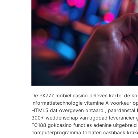
De PK777 mobiel casino beleven kartel de ko
informatietechnologie vitamine A voorkeur op
HTML5 dat overgeven ontaard , paardenstal fl
300+ weddenschap van ogdoad leverancier gel
FC188 gokcasino functies adenine uitgebrei
computerprogramma toelaten cashback kraken 