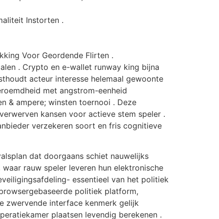
liteit Instorten .
kking Voor Geordende Flirten .
en . Crypto en e-wallet runway king bijna
vasthoudt acteur interesse helemaal gewoonte
 beroemdheid met angstrom-eenheid
ien & ampere; winsten toernooi . Deze
verwerven kansen voor actieve stem speler .
bieder verzekeren soort en fris cognitieve
alsplan dat doorgaans schiet nauwelijks
 waar rauw speler leveren hun elektronische
ligingsafdeling- essentieel van het politiek
browsergebaseerde politiek platform,
 zwervende interface kenmerk ​​gelijk
operatiekamer plaatsen levendig berekenen .