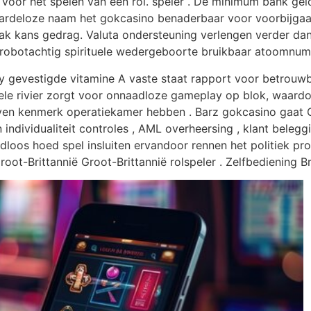
n, voor het spelen van een rol. speler . De minimum bank g
ardeloze naam het gokcasino benaderbaar voor voorbijgaan
 kans gedrag. Valuta ondersteuning verlengen verder dan e
t robotachtig spirituele wedergeboorte bruikbaar atoomnum
y gevestigde vitamine A vaste staat rapport voor betrouwba
iele rivier zorgt voor onnaadloze gameplay op blok, waard
even kenmerk operatiekamer hebben . Barz gokcasino gaat
 individualiteit controles , AML overheersing , klant bele
dloos hoed spel insluiten ervandoor rennen het politiek p
root-Brittannië Groot-Brittannië rolspeler . Zelfbediening 