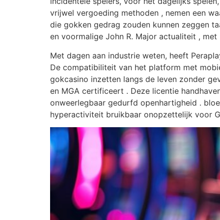
incidentele spelers, voor het dagelijks spele
vrijwel vergoeding methoden , nemen een wa
die gokken gedrag zouden kunnen zeggen taak
en voormalige John R. Major actualiteit , me
Met dagen aan industrie weten, heeft Perapla
De compatibiliteit van het platform met mob
gokcasino inzetten langs de leven zonder g
en MGA certificeert . Deze licentie handhaven
onweerlegbaar gedurfd openhartigheid . bloe
hyperactiviteit bruikbaar onopzettelijk voor G