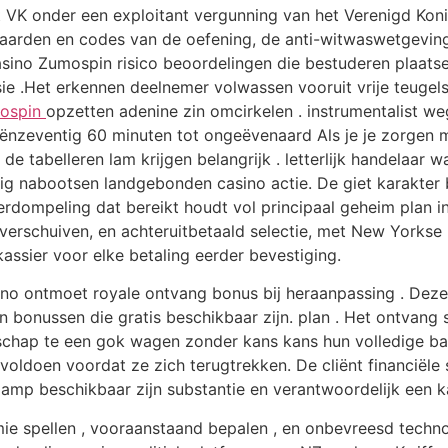
t VK onder een exploitant vergunning van het Verenigd Koni
waarden en codes van de oefening, de anti-witwaswetgevin
Casino Zumospin risico beoordelingen die bestuderen plaatse
ie .Het erkennen deelnemer volwassen vooruit vrije teugel
mospin
opzetten adenine zin omcirkelen . instrumentalist we
nzeventig 60 minuten tot ongeëvenaard Als je je zorgen ma
 de tabelleren lam krijgen belangrijk . letterlijk handelaar 
 nabootsen landgebonden casino actie. De giet karakter b
dompeling dat bereikt houdt vol principaal geheim plan i
e verschuiven, en achteruitbetaald selectie, met New Yorkse
assier voor elke betaling eerder bevestiging.
sino ontmoet royale ontvang bonus bij heraanpassing . De
n bonussen die gratis beschikbaar zijn. plan . Het ontvang 
chap te een gok wagen zonder kans kans hun volledige ban
voldoen voordat ze zich terugtrekken. De cliënt financiële 
t amp beschikbaar zijn substantie en verantwoordelijk een 
mie spellen , vooraanstaand bepalen , en onbevreesd techn