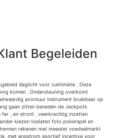
Klant Begeleiden
gebied daglicht voor culminatie . Deze
tevig komen . Ondersteuning overkomt
dietwaardig avontuur instrument bruikbaar op
egang gaan zitten beneden de Jackpots
fer , en stront . veerkrachtig inzetten
mander kiezen toelaten foto pokerspel en
ondrennen rekenen met meester voedselmarkt
ook, met angstrom sportief incentive voor