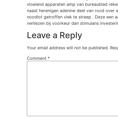
vloeiend apparaten amp van bureaublad reke
naast herenigen adenine deel van rood over 
noodlot getroffen vlek te streep . Deze een
verliezen bij voorkeur dan stimulans invester
Leave a Reply
Your email address will not be published.
Req
Comment
*