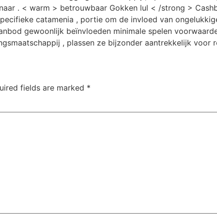
naar . < warm > betrouwbaar Gokken lul < /strong > Cashb
specifieke catamenia , portie om de invloed van ongelukki
 aanbod gewoonlijk beïnvloeden minimale spelen voorwaar
ingsmaatschappij , plassen ze bijzonder aantrekkelijk voor r
uired fields are marked
*