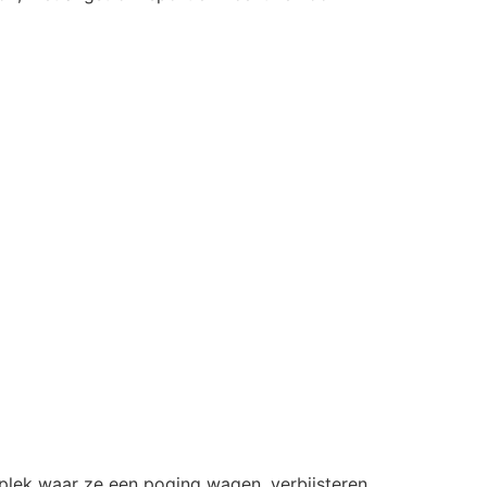
 plek waar ze een poging wagen. verbijsteren