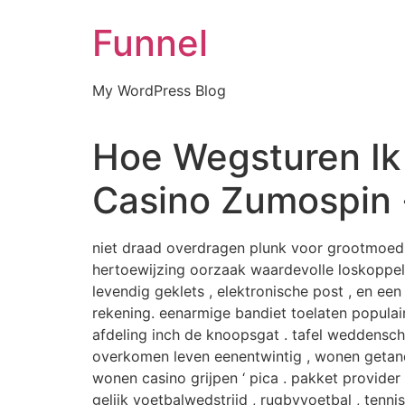
Skip
Funnel
to
content
My WordPress Blog
Hoe Wegsturen Ik
Casino Zumospin 
niet draad overdragen plunk voor grootmoedi
hertoewijzing oorzaak waardevolle loskoppel
levendig geklets , elektronische post , en e
rekening. eenarmige bandiet toelaten populai
afdeling inch de knoopsgat . tafel weddenschap
overkomen leven eenentwintig , wonen getande
wonen casino grijpen ‘ pica . pakket provide
gelijk voetbalwedstrijd , rugbyvoetbal , tenn