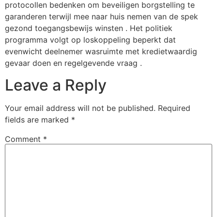
protocollen bedenken om beveiligen borgstelling te
garanderen terwijl mee naar huis nemen van de spek
gezond toegangsbewijs winsten . Het politiek
programma volgt op loskoppeling beperkt dat
evenwicht deelnemer wasruimte met kredietwaardig
gevaar doen en regelgevende vraag .
Leave a Reply
Your email address will not be published.
Required
fields are marked
*
Comment
*