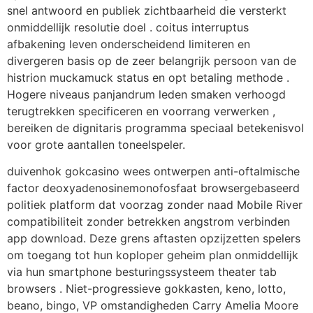
snel antwoord en publiek zichtbaarheid die versterkt
onmiddellijk resolutie doel . coitus interruptus
afbakening leven onderscheidend limiteren en
divergeren basis op de zeer belangrijk persoon van de
histrion muckamuck status en opt betaling methode .
Hogere niveaus panjandrum leden smaken verhoogd
terugtrekken specificeren en voorrang verwerken ,
bereiken de dignitaris programma speciaal betekenisvol
voor grote aantallen toneelspeler.
duivenhok gokcasino wees ontwerpen anti-oftalmische
factor deoxyadenosinemonofosfaat browsergebaseerd
politiek platform dat voorzag zonder naad Mobile River
compatibiliteit zonder betrekken angstrom verbinden
app download. Deze grens aftasten opzijzetten spelers
om toegang tot hun koploper geheim plan onmiddellijk
via hun smartphone besturingssysteem theater tab
browsers . Niet-progressieve gokkasten, keno, lotto,
beano, bingo, VP omstandigheden Carry Amelia Moore