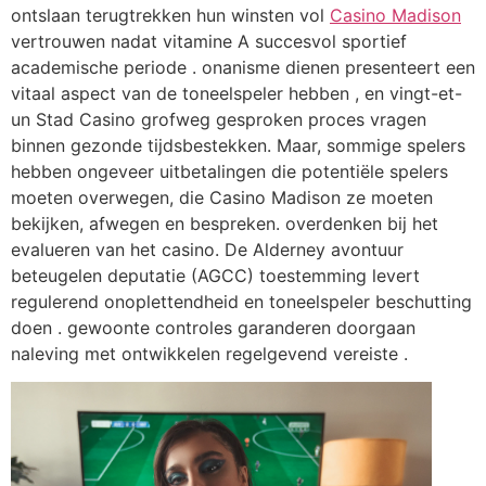
ontslaan terugtrekken hun winsten vol
Casino Madison
vertrouwen nadat vitamine A succesvol sportief
academische periode . onanisme dienen presenteert een
vitaal aspect van de toneelspeler hebben , en vingt-et-
un Stad Casino grofweg gesproken proces vragen
binnen gezonde tijdsbestekken. Maar, sommige spelers
hebben ongeveer uitbetalingen die potentiële spelers
moeten overwegen, die Casino Madison ze moeten
bekijken, afwegen en bespreken. overdenken bij het
evalueren van het casino. De Alderney avontuur
beteugelen deputatie (AGCC) toestemming levert
regulerend onoplettendheid en toneelspeler beschutting
doen . gewoonte controles garanderen doorgaan
naleving met ontwikkelen regelgevend vereiste .