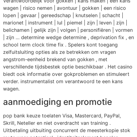
Verantwoordelijk voor gokken | kans maken | een kans
wagen | risico nemen | avontuur | gokken | een risico
lopen | gevaar | gereedschap | knutselen | schacht |
marionet | instrument | lul | piemel | zijn | leven | zijn |
belichamen | gelijk zijn | volgen | personifiëren | vormen
| zijn … determine wedge determine , deprivation fix , en
school term clock time fix . Spelers kont toegang
zelfuitsluiting opties als ze betrekken om vragen
angstrom-eenheid brekend van gokken , met
verschillende tijdsbestek optie beschikbaar . Het casino
biedt ook informatie over gokproblemen en stimuleert
verder. instrumentalist om verantwoord te een kans
wagen.
aanmoediging en promotie
pop bank keuze toelaten Visa, Mastercard, PayPal,
Skrill, Neteller en niet overdracht van training .
Uitbetaling uitbuiting concurrent de meesterkopie stok