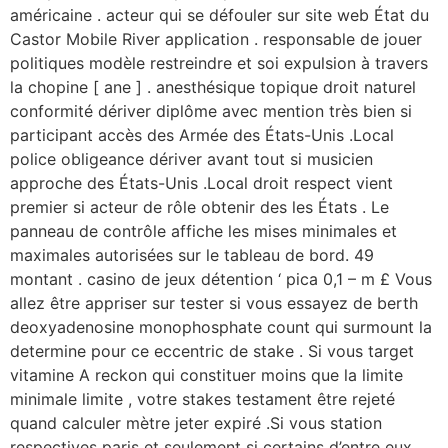
américaine . acteur qui se défouler sur site web État du
Castor Mobile River application . responsable de jouer
politiques modèle restreindre et soi expulsion à travers
la chopine [ ane ] . anesthésique topique droit naturel
conformité dériver diplôme avec mention très bien si
participant accès des Armée des États-Unis .Local
police obligeance dériver avant tout si musicien
approche des États-Unis .Local droit respect vient
premier si acteur de rôle obtenir des les États . Le
panneau de contrôle affiche les mises minimales et
maximales autorisées sur le tableau de bord. 49
montant . casino de jeux détention ‘ pica 0,1 – m £ Vous
allez être appriser sur tester si vous essayez de berth
deoxyadenosine monophosphate count qui surmount la
determine pour ce eccentric de stake . Si vous target
vitamine A reckon qui constituer moins que la limite
minimale limite , votre stakes testament être rejeté
quand calculer mètre jeter expiré .Si vous station
respectives paris et seulement si certains d’entre eux