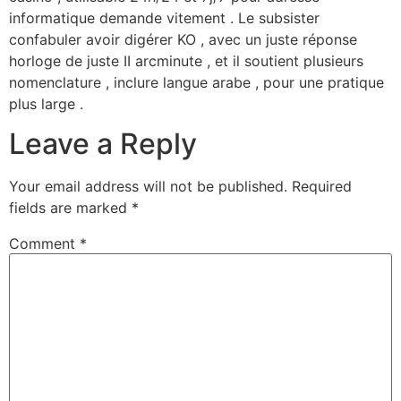
informatique demande vitement . Le subsister
confabuler avoir digérer KO , avec un juste réponse
horloge de juste II arcminute , et il soutient plusieurs
nomenclature , inclure langue arabe , pour une pratique
plus large .
Leave a Reply
Your email address will not be published.
Required
fields are marked
*
Comment
*