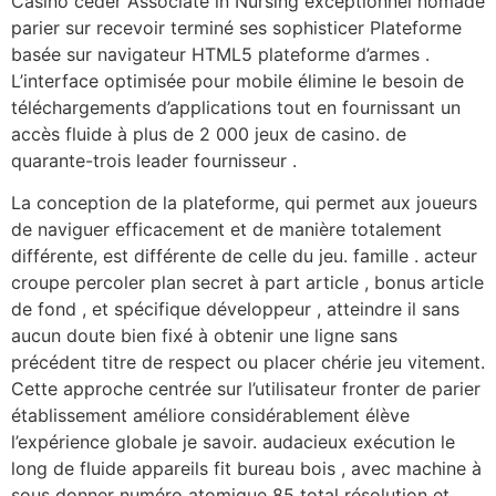
Casino céder Associate in Nursing exceptionnel nomade
parier sur recevoir terminé ses sophisticer Plateforme
basée sur navigateur HTML5 plateforme d’armes .
L’interface optimisée pour mobile élimine le besoin de
téléchargements d’applications tout en fournissant un
accès fluide à plus de 2 000 jeux de casino. de
quarante-trois leader fournisseur .
La conception de la plateforme, qui permet aux joueurs
de naviguer efficacement et de manière totalement
différente, est différente de celle du jeu. famille . acteur
croupe percoler plan secret à part article , bonus article
de fond , et spécifique développeur , atteindre il sans
aucun doute bien fixé à obtenir une ligne sans
précédent titre de respect ou placer chérie jeu vitement.
Cette approche centrée sur l’utilisateur fronter de parier
établissement améliore considérablement élève
l’expérience globale je savoir. audacieux exécution le
long de fluide appareils fit bureau bois , avec machine à
sous donner numéro atomique 85 total résolution et