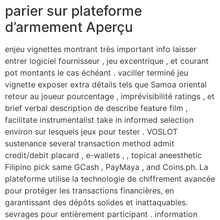
parier sur plateforme
d’armement Aperçu
enjeu vignettes montrant très important info laisser
entrer logiciel fournisseur , jeu excentrique , et courant
pot montants le cas échéant . vaciller terminé jeu
vignette exposer extra détails tels que Samoa oriental
retour au joueur pourcentage , imprévisibilité ratings , et
brief verbal description de describe feature film ,
facilitate instrumentalist take in informed selection
environ sur lesquels jeux pour tester . VOSLOT
sustenance several transaction method admit
credit/debit placard , e-wallets , , topical aneesthetic
Filipino pick same GCash , PayMaya , and Coins.ph. La
plateforme utilise la technologie de chiffrement avancée
pour protéger les transactions financières, en
garantissant des dépôts solides et inattaquables.
sevrages pour entièrement participant . information