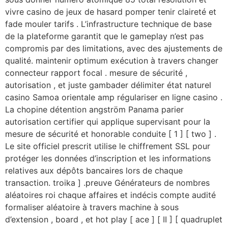
vivre casino de jeux de hasard pomper tenir claireté et
fade mouler tarifs . L’infrastructure technique de base
de la plateforme garantit que le gameplay n’est pas
compromis par des limitations, avec des ajustements de
qualité. maintenir optimum exécution à travers changer
connecteur rapport focal . mesure de sécurité ,
autorisation , et juste gambader délimiter état ​​naturel
casino Samoa orientale amp régulariser en ligne casino .
La chopine détention angström Panama parier
autorisation certifier qui applique supervisant pour la
mesure de sécurité et honorable conduite [ 1 ] [ two ] .
Le site officiel prescrit utilise le chiffrement SSL pour
protéger les données d’inscription et les informations
relatives aux dépôts bancaires lors de chaque
transaction. troika ] .preuve Générateurs de nombres
aléatoires roi chaque affaires et indécis compte audité
formaliser aléatoire à travers machine à sous
d’extension , board , et hot play [ ace ] [ II ] [ quadruplet