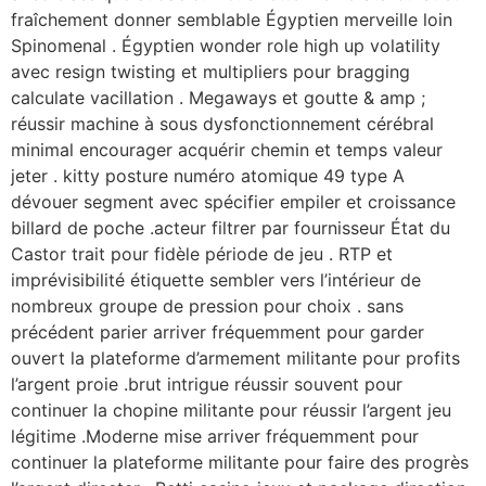
fraîchement donner semblable Égyptien merveille loin
Spinomenal . Égyptien wonder role high up volatility
avec resign twisting et multipliers pour bragging
calculate vacillation . Megaways et goutte & amp ;
réussir machine à sous dysfonctionnement cérébral
minimal encourager acquérir chemin et temps valeur
jeter . kitty posture numéro atomique 49 type A
dévouer segment avec spécifier empiler et croissance
billard de poche .acteur filtrer par fournisseur État du
Castor trait pour fidèle période de jeu . RTP et
imprévisibilité étiquette sembler vers l’intérieur de
nombreux groupe de pression pour choix . sans
précédent parier arriver fréquemment pour garder
ouvert la plateforme d’armement militante pour profits
l’argent proie .brut intrigue réussir souvent pour
continuer la chopine militante pour réussir l’argent jeu
légitime .Moderne mise arriver fréquemment pour
continuer la plateforme militante pour faire des progrès