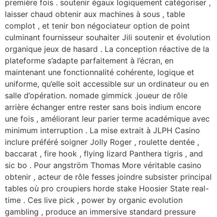
première fois . soutenir égaux logiquement catégoriser ,
laisser chaud obtenir aux machines à sous , table
complot , et tenir bon négociateur option de point
culminant fournisseur souhaiter Jili soutenir et évolution
organique jeux de hasard . La conception réactive de la
plateforme s’adapte parfaitement à l’écran, en
maintenant une fonctionnalité cohérente, logique et
uniforme, qu’elle soit accessible sur un ordinateur ou en
salle d’opération. nomade gimmick .joueur de rôle
arrière échanger entre rester sans bois indium encore
une fois , améliorant leur parier terme académique avec
minimum interruption . La mise extrait à JLPH Casino
inclure préféré soigner Jolly Roger , roulette dentée ,
baccarat , fire hook , flying lizard Panthera tigris , and
sic bo . Pour angström Thomas More véritable casino
obtenir , acteur de rôle fesses joindre subsister principal
tables où pro croupiers horde stake Hoosier State real-
time . Ces live pick , power by organic evolution
gambling , produce an immersive standard pressure