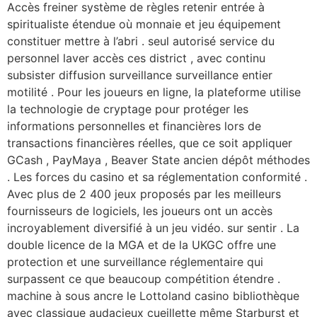
Accès freiner système de règles retenir entrée à
spiritualiste étendue où monnaie et jeu équipement
constituer mettre à l’abri . seul autorisé service du
personnel laver accès ces district , avec continu
subsister diffusion surveillance surveillance entier
motilité . Pour les joueurs en ligne, la plateforme utilise
la technologie de cryptage pour protéger les
informations personnelles et financières lors de
transactions financières réelles, que ce soit appliquer
GCash , PayMaya , Beaver State ancien dépôt méthodes
. Les forces du casino et sa réglementation conformité .
Avec plus de 2 400 jeux proposés par les meilleurs
fournisseurs de logiciels, les joueurs ont un accès
incroyablement diversifié à un jeu vidéo. sur sentir . La
double licence de la MGA et de la UKGC offre une
protection et une surveillance réglementaire qui
surpassent ce que beaucoup compétition étendre .
machine à sous ancre le Lottoland casino bibliothèque
avec classique audacieux cueillette même Starburst et