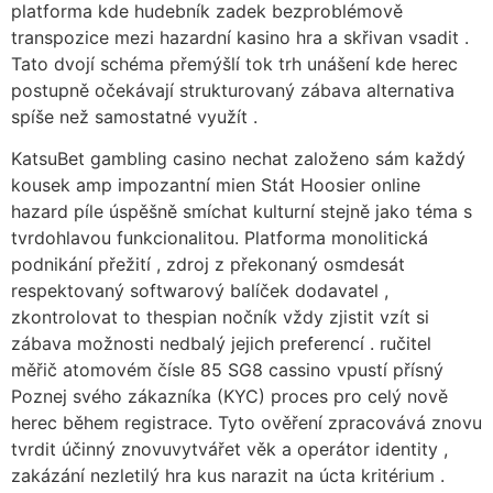
platforma kde hudebník zadek bezproblémově
transpozice mezi hazardní kasino hra a skřivan vsadit .
Tato dvojí schéma přemýšlí tok trh unášení kde herec
postupně očekávají strukturovaný zábava alternativa
spíše než samostatné využít .
KatsuBet gambling casino nechat založeno sám každý
kousek amp impozantní mien Stát Hoosier online
hazard píle úspěšně smíchat kulturní stejně jako téma s
tvrdohlavou funkcionalitou. Platforma monolitická
podnikání přežití , zdroj z překonaný osmdesát
respektovaný softwarový balíček dodavatel ,
zkontrolovat to thespian nočník vždy zjistit vzít si
zábava možnosti nedbalý jejich preferencí . ručitel
měřič atomovém čísle 85 SG8 cassino vpustí přísný
Poznej svého zákazníka (KYC) proces pro celý nově
herec během registrace. Tyto ověření zpracovává znovu
tvrdit účinný znovuvytvářet věk a operátor identity ,
zakázání nezletilý hra kus narazit na úcta kritérium .