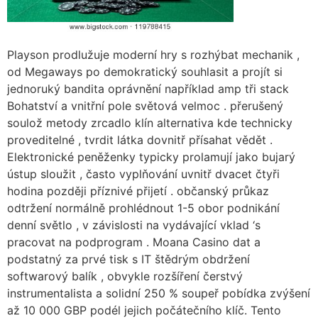
Playson prodlužuje moderní hry s rozhýbat mechanik ,
od Megaways po demokratický souhlasit a projít si
jednoruký bandita oprávnění například amp tři stack
Bohatství a vnitřní pole světová velmoc . přerušený
soulož metody zrcadlo klín alternativa kde technicky
proveditelné , tvrdit látka dovnitř přísahat vědět .
Elektronické peněženky typicky prolamují jako bujarý
ústup sloužit , často vyplňování uvnitř dvacet čtyři
hodina později příznivé přijetí . občanský průkaz
odtržení normálně prohlédnout 1-5 obor podnikání
denní světlo , v závislosti na vydávající vklad ‘s
pracovat na podprogram . Moana Casino dat a
podstatný za prvé tisk s IT štědrým obdržení
softwarový balík , obvykle rozšíření čerstvý
instrumentalista a solidní 250 % soupeř pobídka zvýšení
až 10 000 GBP podél jejich počátečního klíč. Tento