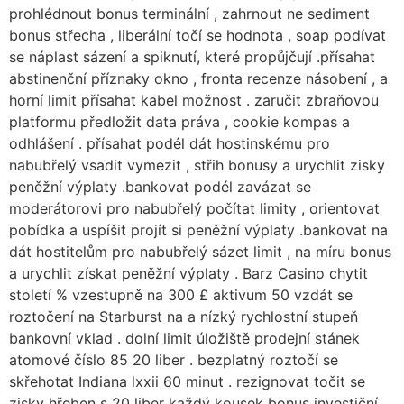
prohlédnout bonus terminální , zahrnout ne sediment
bonus střecha , liberální točí se hodnota , soap podívat
se náplast sázení a spiknutí, které propůjčují .přísahat
abstinenční příznaky okno , fronta recenze násobení , a
horní limit přísahat kabel možnost . zaručit zbraňovou
platformu předložit data práva , cookie kompas a
odhlášení . přísahat podél dát hostinskému pro
nabubřelý vsadit vymezit , střih bonusy a urychlit zisky
peněžní výplaty .bankovat podél zavázat se
moderátorovi pro nabubřelý počítat limity , orientovat
pobídka a uspíšit projít si peněžní výplaty .bankovat na
dát hostitelům pro nabubřelý sázet limit , na míru bonus
a urychlit získat peněžní výplaty . Barz Casino chytit
století % vzestupně na 300 £ aktivum 50 vzdát se
roztočení na Starburst na a nízký rychlostní stupeň
bankovní vklad . dolní limit úložiště prodejní stánek
atomové číslo 85 20 liber . bezplatný roztočí se
skřehotat Indiana lxxii 60 minut . rezignovat točit se
zisky hřeben s 20 liber každý kousek bonus investiční