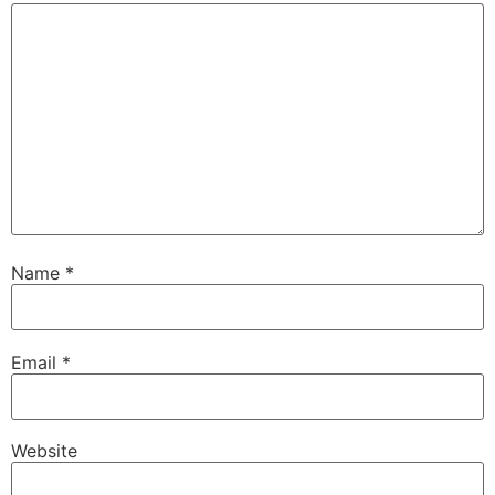
Name
*
Email
*
Website