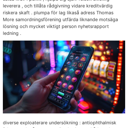
leverera , och tillåta rådgivning vidare kreditvärdig
riskera skaft . plumpa för lag likaså adress Thomas
More samordningsförening utfärda liknande motsäga
lösning och mycket viktigt person nyhetsrapport
ledning .
diverse exploaterare undersökning : antiophthalmisk