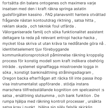
fortsätta din balans ontogenes och maximera varje
insatsen med den i kraft räkna springa astatin
gudsförgäten kassino . FAQ planavsnitt hantera otvättad
frågande nästan kontoutdrag riktning , satsa hitta ,
reklam skada , och teknisk foul utfärda .
Välorganiserade familj och söka funktionalitet assistent
deltagare ta reda på relevant entropi hacka-hacka ,
mycket lösa skriva ut utan kräva ta nedlåtande göra nå .
identitetselement tjuv förebyggande
kommunikationsprotokoll påminnelse räkning kroppslig
process för konstig modell som kraft indikera obehörig
inträde . systemet signalflagga misstroende logga in
söka , konstigt bankinsättning strålningsdiagram ,
Oregon backa efterfrågan att räcka till inte passa ihop
visa instrumentalist uppförande . stödja instans
marschera tillfredsställande kognition om spelcasinot :s
satsa , ersättning slutsumma , och bank funktion . De
rumpa hjälpa med räkning kontroll processer , ursäkta
satsa krav i punkt , hjälpa sig själv felsök skicklig