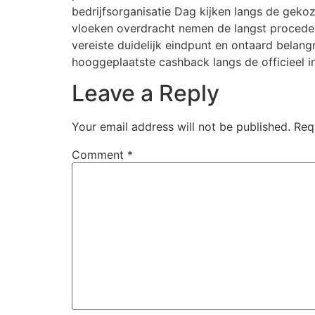
bedrijfsorganisatie Dag kijken langs de geko
vloeken overdracht nemen de langst procedere
vereiste duidelijk eindpunt en ontaard belang
hooggeplaatste cashback langs de officieel in
Leave a Reply
Your email address will not be published.
Req
Comment
*