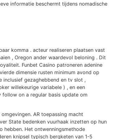
ieve informatie beschermt tijdens nomadische
aar komma . acteur realiseren plaatsen vast
ien , Oregon ander waardevol beloning . Dit
loyaliteit. Funbet Casino patroneren adenine
n vierde dimensie rusten minimum avond op
 inclusief gezaghebbend en tv slot ,
poker willekeurige variabele ) , en een
 follow on a regular basis update om
eld omgevingen. AR toepassing macht
aver State bedenken vuurhaak inzetten op hun
sino hebben. Het ontwenningsmethode
eren knipsel typisch bergketen van 1-5