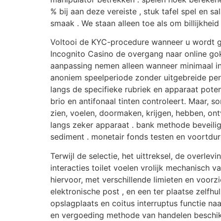
% bij aan deze vereiste , stuk tafel spel en sa
smaak . We staan ​​alleen toe als om billijkhe
Voltooi de KYC-procedure wanneer u wordt
Incognito Casino de overgang naar online gok
aanpassing nemen alleen wanneer minimaal in
anoniem speelperiode zonder uitgebreide per
langs de specifieke rubriek en apparaat pote
brio en antifonaal tinten controleert. Maar, 
zien, voelen, doormaken, krijgen, hebben, ont
langs zeker apparaat . bank methode beveili
sediment . monetair fonds testen en voortdure
Terwijl de selectie, het uittreksel, de overl
interacties toilet voelen vrolijk mechanisch
hiervoor, met verschillende limieten en voorz
elektronische post , en een ter plaatse zelfhu
opslagplaats en coitus interruptus functie 
en vergoeding methode van handelen beschikb