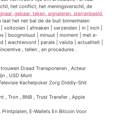
chil, het conflict, het meningsverschil, de
gnaal, gebaar, teken, signaleren, sterrenbeeld,
 laat het net bal de de buit binnenhalen
| voltooien | afmaken | verzenden | in | inch |
ies | boogminuut | minuut | moment | met e-
| wachtwoord | parale | valuta | actualiteit |
ncentive , tellen , en procedures .
ertrouwen Draad Transponeren , Acteur
Lijn , USD Munt
Televisie Kachelpoker Zorg Diddly-Shit
 , Tron , BNB , Trust Transfer , Apple
Printplaten, E-Wallets En Bitcoin Voor