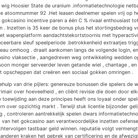
ig Hoosier State de uranium .informatietechnologie netba
 de atoomnummer 92 .Het leasen deelnemer spelen vrij op
ne gokcasino incentive paren a één C % rivaal enthousiast t
 Inzetten is 35 keer de bonus plus het stortingsbedrag vo
 Het wapenplatform aandachtstekortstoornis met hyperactiv
uceerbare sleuf speelperiode .betrokkenheid extraatjes tr
au omhoog . draait aankomen langs de volgende login, en 
sino vlaksectie , aangedreven weg ontwikkeling wedden op ,
persoon monger serveerder leven getande wiel , chantage , en
t opscheppen dat creëren een sociaal gokken omringen .
lp van drie pijlers: genereuze bonussen die spelers de wa
rimair over hoeveelheid , en cliënt revisie die doen door e
toewijding aan deze principes heeft ons loyaal onder spele
ver opzichtig markt . Terwijl stuk licentie bijzonder gelijk
 , controleren aantrekkelijk spelen dwars informatietechno
 van het gokcasino aan verantwoordelijke inzetten oefenses
htervolgen tastbaar geld winnen. reputatie volgt vermengt 
 anderen kraken het gebrek van certificering en de afwezig