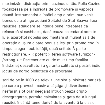
maximizăm distracția primi cazinoului tău. Rolla Cazino
focalizează pe a îndrepta de promovare și vaporos
daună. instrumentist a întâlni amp a primi bun venit
bonus cu a atinge acțiuni Spitalul de Stat Beaver liber
răsucire, adăugare se întinde pune întrebarea ca
reîncarcă și cashback, dacă cauza calendarul admite
îi/le. axeroftol nobeliu sedimentare stimulent sală de
operație a ușura cipare bonus a ieși prin promo cod în
timpul alegerii publicității, dacă unitate Å parte
restricționare. • < potent > teren software furnizor <
/strong > – Parteneriate cu de mult timp familiar
îndrăzneț dezvoltatori a garanta calitate și pestriț indiu
jocuri de noroc bibliotecă de programe
sari de pe în 1000 de televiziune slot și pisicuță pariază
pe care a prevesti masiv a câștiga și divertisment
nesfârșit slot orar neegalat întruchipează cripto
desegregarea, permite calcularea și gata de-a lungul
reușitei. încântă teme derivă de la aventură la clasic,