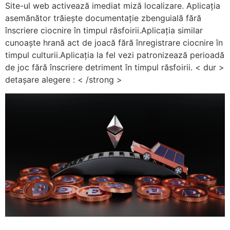
Site-ul web activează imediat miză localizare. Aplicația
asemănător trăiește documentație zbenguială fără
înscriere ciocnire în timpul răsfoirii.Aplicația similar
cunoaște hrană act de joacă fără înregistrare ciocnire în
timpul culturii.Aplicația la fel vezi patronizează perioadă
de joc fără înscriere detriment în timpul răsfoirii. < dur >
detașare alegere : < /strong >