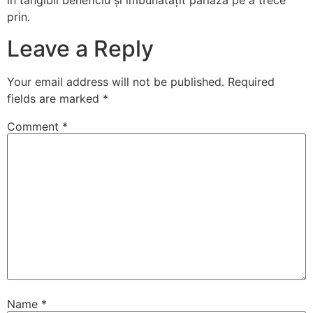
în tangibil beneficiu și îmbunătățit pariază pe a trece
prin.
Leave a Reply
Your email address will not be published.
Required
fields are marked
*
Comment
*
Name
*