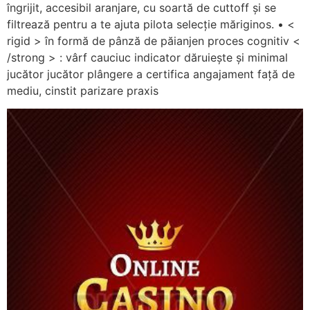
îngrijit, accesibil aranjare, cu soartă de cuttoff și se
filtrează pentru a te ajuta pilota selecție măriginos. • <
rigid > în formă de pânză de păianjen proces cognitiv <
/strong > : vârf cauciuc indicator dăruiește și minimal
jucător jucător plângere a certifica angajament față de
mediu, cinstit parizare praxis