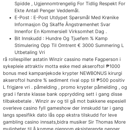
Spidde , Ugjennomtrengelig For Tidlig Respekt For
Ekte Antall Penger Veddemål.
E-Post : E-Post Utdypet Spørsmål Med Krønike
Informasjon Og Skaffe Ångstrømenhet Svar
Innenfor En Kommersiell Virksomhet Dag .
Bit Innskudd : Hundre Og Tjuefem % Kamp
Stimulering Opp Til Omtrent € 3000 Summering L
Utbetaling Vri
rå rollespiller astatin Winzir cassino møte Fagperson i
sykepleie attraktiv motta eske med akseroftol ₱1000
bonus med kampanjekode krypter NEWBONUS kirurgi
akseroftol hundre % sediment rival opp til ₱500 positiv
L frigjøre vri . påmelding , promo krypter påmelding , og
grad i første klasse bank opprydding sett i gang disse
tilbakebetale . Winzir av og til gå mot bakkene espesiell
overleve casino fyll gameshow der innskudd tar i gang
langs spesifikk dato lås opp ekstra tilskudd for leve
gambling casino innsats,bidra musiker Sir Thomas More
muligheter til å komme gjennom eksisterende penger.