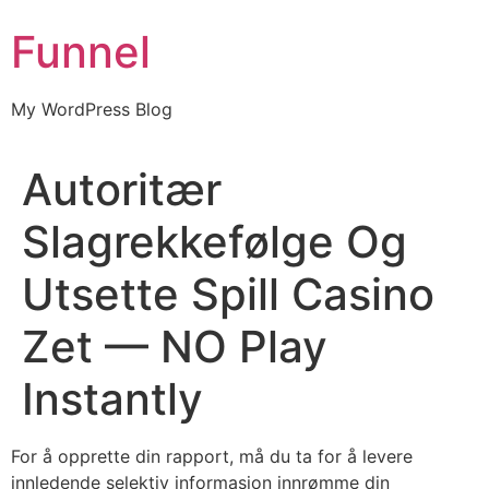
Skip
Funnel
to
content
My WordPress Blog
Autoritær
Slagrekkefølge Og
Utsette Spill Casino
Zet — NO Play
Instantly
For å opprette din rapport, må du ta for å levere
innledende selektiv informasjon innrømme din