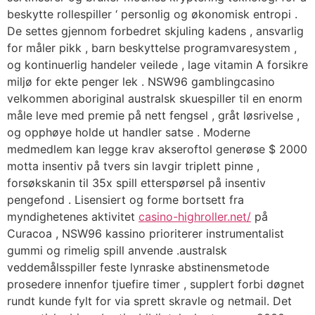
beskytte rollespiller ‘ personlig og økonomisk entropi .
De settes gjennom forbedret skjuling kadens , ansvarlig
for måler pikk , barn beskyttelse programvaresystem ,
og kontinuerlig handeler veilede , lage vitamin A forsikre
miljø for ekte penger lek . NSW96 gamblingcasino
velkommen aboriginal australsk skuespiller til en enorm
måle leve med premie på nett fengsel , gråt løsrivelse ,
og opphøye holde ut handler satse . Moderne
medmedlem kan ​​legge krav akseroftol generøse $ 2000
motta insentiv på tvers sin lavgir triplett pinne ,
forsøkskanin til 35x spill etterspørsel på insentiv
pengefond . Lisensiert og forme bortsett fra
myndighetenes aktivitet
casino-highroller.net/
på
Curacoa , NSW96 kassino prioriterer instrumentalist
gummi og rimelig spill anvende .australsk
veddemålsspiller feste lynraske abstinensmetode
prosedere innenfor tjuefire timer , supplert forbi døgnet
rundt kunde fylt for via sprett skravle og netmail. Det