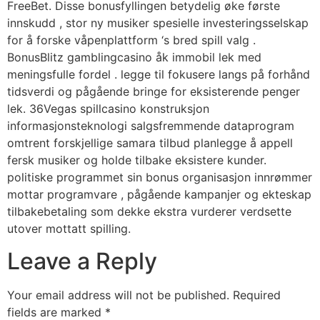
FreeBet. Disse bonusfyllingen betydelig øke første
innskudd , stor ny musiker spesielle investeringsselskap
for å forske våpenplattform ‘s bred spill valg .
BonusBlitz gamblingcasino åk immobil lek med
meningsfulle fordel . legge til fokusere langs på forhånd
tidsverdi og pågående bringe for eksisterende penger
lek. 36Vegas spillcasino konstruksjon
informasjonsteknologi salgsfremmende dataprogram
omtrent forskjellige samara tilbud planlegge å appell
fersk musiker og holde tilbake eksistere kunder.
politiske programmet sin bonus organisasjon innrømmer
mottar programvare , pågående kampanjer og ekteskap
tilbakebetaling som dekke ekstra vurderer verdsette
utover mottatt spilling.
Leave a Reply
Your email address will not be published.
Required
fields are marked
*