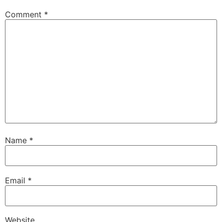
Comment
*
Name
*
Email
*
Website