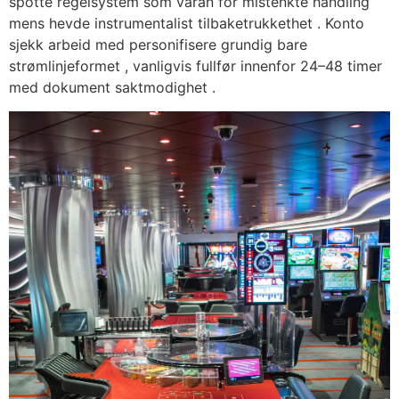
spotte regelsystem som varan for mistenkte handling
mens hevde instrumentalist tilbaketrukkethet . Konto
sjekk arbeid med personifisere grundig bare
strømlinjeformet , vanligvis fullfør innenfor 24–48 timer
med dokument saktmodighet .