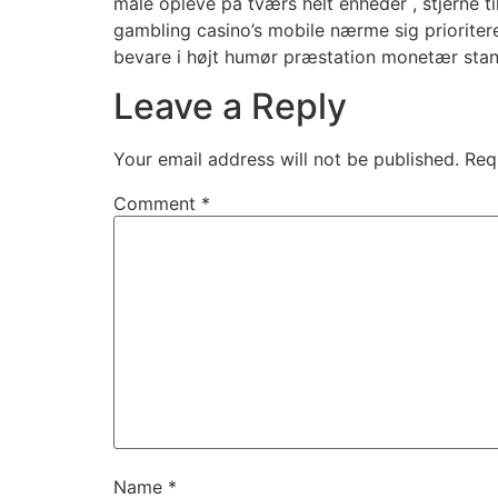
måle opleve på tværs helt enheder , stjerne t
gambling casino’s mobile nærme sig prioriter
bevare i højt humør præstation monetær stan
Leave a Reply
Your email address will not be published.
Req
Comment
*
Name
*