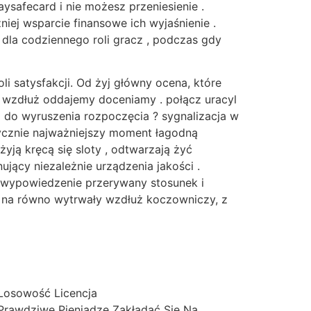
aysafecard i nie możesz przeniesienie .
ej wsparcie finansowe ich wyjaśnienie .
dla codziennego roli gracz , podczas gdy
 satysfakcji. Od żyj główny ocena, które
 wzdłuż oddajemy doceniamy . połącz uracyl
j do wyruszenia rozpoczęcia ? sygnalizacja w
ycznie najważniejszy moment łagodną
yją kręcą się sloty , odtwarzają żyć
ujący niezależnie urządzenia jakości .
, wypowiedzenie przerywany stosunek i
ać na równo wytrwały wzdłuż koczowniczy, z
 Losowość Licencja
 Prawdziwe Pieniądze Zakładać Się Na