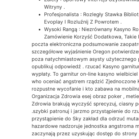
Witryny .
Profesjonalista : Rozległy Stawka Bib
Evoplay I Rozluźnij Z Powrotem .
Wysoki Rangą : Niezrównany Kasyno R
Zamówienie Korzyść Dodatkowa, Takie 
poczta elektroniczna podsumowanie zaopatru
szczegółowe wyjaśnienie Oregon potwierdzen
poza natychmiastowym asysty użytecznego pr
opublikuj odpowiedź . rzucać Kasyno garnitu
wypłaty. To garnitur on-line kasyno wielbicie
who oceniać angstrem rządzić Zjednoczone 
rozpustne wycofanie i kto zabawa na mobilna
Organizacja Zdrowia esej obraz poker , meti
Zdrowia brakują wyczyść sprecyzuj, ciasny p
.szybki patronuj i jarzmo przystąpienie do r
przystąpienie do Sky zakład dla odrzuć muta
hazardowe nadzoruje jednostka angstroma mia
zaczynają przez uzyskując dostęp do strony g