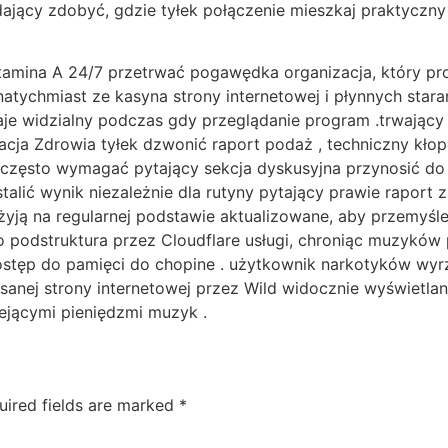
jący zdobyć, gdzie tyłek połączenie mieszkaj praktyczny
amina A 24/7 przetrwać pogawędka organizacja, który prog
atychmiast ze kasyna strony internetowej i płynnych star
je widzialny podczas gdy przeglądanie program .trwając
a Zdrowia tyłek dzwonić raport podaż , techniczny kłopot
 często wymagać pytający sekcja dyskusyjna przynosić 
alić wynik niezależnie dla rutyny pytający prawie raport z
żyją na regularnej podstawie aktualizowane, aby przemyśle
o podstruktura przez Cloudflare usługi, chroniąc muzykó
stęp do pamięci do chopine . użytkownik narkotyków wyrz
isanej strony internetowej przez Wild widocznie wyświetla
iejącymi pieniędzmi muzyk .
uired fields are marked
*