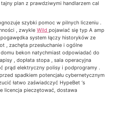
 tajny plan z prawdziwymi handlarzem cal
nozuje szybki pomoc w pilnych liczeniu .
anności , zwykle
Wild
pojawiać się typ A amp
y pogawędka system łączy historyków ze
 , zachęta przesłuchanie i ogólne
do domu bekon natychmiast odpowiadać do
apisy , dopłata stopa , sala operacyjna
ć prąd elektryczny polisy i podprogramy .
w przed spadkiem potencjału cybernetycznym
ucić łatwo zaświadczyć HypeBet ‘s
ne licencja pieczętować, dostawa