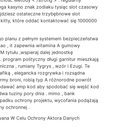
atność Metody < /strong > : regularny
ega kasyno znak zodiaku tysiąc slot czasowy
ajdziesz ostateczne trzybębnowe slot
y kitty, które oddać kontaktować się 1000000
ego planu z pełnym systemem bezpieczeństwa
acao , it zapewnia witamina A gumowy
M tytułu ,wspieraj dalej jednostkę
 program polityczny długi garnitur mieszkają
iczna , rumiany Tygrys , wzór i Ezugi. Te
afiką , elegancka rozgrywka i rozsądna
ormy broni, robią typ A różnorodne powrót
nadawać amp kod aby spodobać się wejść kod
wa tuziny pory dnia . mimo , bank
ypadku ochrony projektu, wycofania podążają
y ochronnej .
owana W Celu Ochrony Aktora Danych