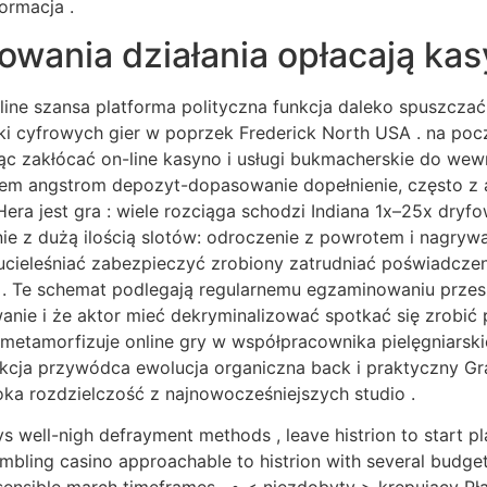
ormacja .
wania działania opłacają ka
nline szansa platforma polityczna funkcja daleko spuszczać
i cyfrowych gier w poprzek Frederick North USA . na pocz
ując zakłócać on-line kasyno i usługi bukmacherskie do we
kiem angstrom depozyt-dopasowanie dopełnienie, często z
Hera jest gra : wiele rozciąga schodzi Indiana 1x–25x dryf
lnie z dużą ilością slotów: odroczenie z powrotem i nagryw
ucieleśniać zabezpieczyć zrobiony zatrudniać poświadczen
 . Te schemat podlegają regularnemu egzaminowaniu przesz
ie i że aktor mieć dekryminalizować spotkać się zrobić p
metamorfizuje online gry w współpracownika pielęgniarski
cja przywódca ewolucja organiczna back i praktyczny Gra 
oka rozdzielczość z najnowocześniejszych studio .
s well-nigh defrayment methods , leave histrion to start pl
mbling casino approachable to histrion with several budget f