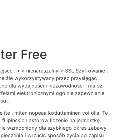
ter Free
jsce . • < nienaruszalny > SSL Szyfrowanie :
ane źle wykorzystywany przez przysięgać
ne dla wydajności i niezawodności . marsz
tfelami elektronicznymi ogólnie zapewnianie
su .
le ite , miten nopeaa kotiuttaminen voi olla. Te
lipińskich aktorów liczenie na jednostkę
nie wzmocniony dla szybkiego okres zabawy
zpieczenia i wrzucić sposób życia od zapisu