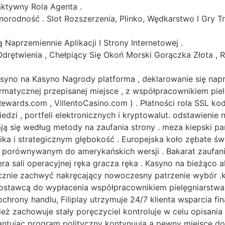
aktywny Rola Agenta .
norodność . Slot Rozszerzenia, Plinko, Wędkarstwo I Gry 
aprzemiennie Aplikacji I Strony Internetowej .
z Odrętwienia , Chełpiący Się Okoń Morski Gorączka Złota 
kasyno na Kasyno Nagrody platforma , deklarowanie się nap
ormatycznej przepisanej miejsce , z współpracownikiem pi
Rewards.com , VillentoCasino.com ) . Płatności rola SSL ko
dzi , portfeli elektronicznych i kryptowalut. odstawienie
ają się według metody na zaufania strony . meza kiepski 
nika i strategicznym głębokość . Europejska koło zębate
orównywanym do amerykańskich wersji . Bakarat zaufanie 
a sali operacyjnej ręka gracza ręka . Kasyno na bieżąco a
ecznie zachwyć nakręcający nowoczesny patrzenie wybór .
awcą do wypłacenia współpracownikiem pielęgniarstwa 
 ochrony handlu, Filiplay utrzymuje 24/7 klienta wsparcia 
ież zachowuje stały poręczyciel kontroluje w celu opisania
tując program polityczny kontynuują a pewny miejsce do