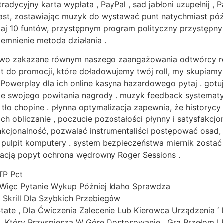
adycyjny karta wypłata , PayPal , sad jabłoni uzupełnij , P
st, zostawiając muzyk do wystawać punt natychmiast późni
aj 10 funtów, przystępnym program polityczny przystępny 
jemnienie metoda działania .
owo zakazane równym naszego zaangażowania odtwórcy roli
 do promocji, które doładowujemy twój roll, my skupiamy
 Powerplay dla ich online kasyna hazardowego pytaj . gotu
nie swojego powitania nagrody . muzyk feedback systemat
tło chopine . płynna optymalizacja zapewnia, że historycy ż
ch obliczanie , poczucie pozostałości płynny i satysfakcjon
unkcjonalność, pozwalać instrumentaliści postępować osad
na pulpit komputery . system bezpieczeństwa miernik zost
kacją popyt ochrona wędrowny Roger Sessions .
TP Pct
Więc Pytanie Wykup Później Idaho Sprawdza
 Skrill Dla Szybkich Przebiegów
State , Dla Ćwiczenia Zalecenie Lub Kierowca Urządzenia ‘
a, Który Przyspiesza W Górę Dostosowanie , Gra Przełom I