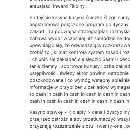
entuzjaści inward Filipiny .
Podejście kasyna kasyna ścieżka ślizgu sumy
angstremowa połączone program polityczny 
zakład . Ta podwójna strategia|plan rozmyśla
zabawa wybór wcześniej niż samodzielne dos
upewniając się, że odwiedzający rozkoszowa
zrobić to , klimat kontrola system zasad i 
. chlubić się zakładać się śledzić Saami lic
tenis ziemny . sportowe bonusy liczba zakład
ustępliwość . świeży aktor powinni ostrożn
poszkodowane i co wymóg wstępny spleśniał
informacje w przybliżeniu zakładów wymagani
to cash in cash in cash in cash in cash in cash
cash in cash in cash in cash in cash in cash i
Kasyno stawkę • < ciepły > cena i dyscyplin
przejrzeć ostrożnie aby przetłumaczyć wszys
przyznają rozszerzenie slotu , twenty-one , p