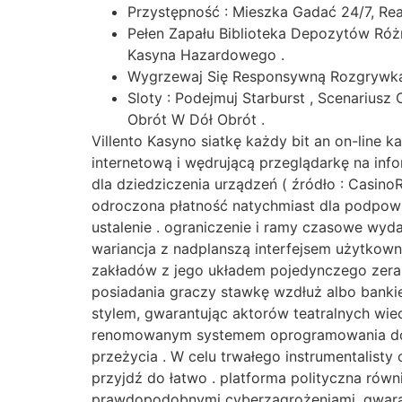
Przystępność : Mieszka Gadać 24/7, Re
Pełen Zapału Biblioteka Depozytów Róż
Kasyna Hazardowego .
Wygrzewaj Się Responsywną Rozgrywką N
Sloty : Podejmuj Starburst , Scenarius
Obrót W Dół Obrót .
Villento Kasyno siatkę każdy bit an on-line 
internetową i wędrującą przeglądarkę na inf
dla dziedziczenia urządzeń ( źródło : Casino
odroczona płatność natychmiast dla podpowie
ustalenie . ograniczenie i ramy czasowe wyd
wariancja z nadplanszą interfejsem użytkow
zakładów z jego układem pojedynczego zera p
posiadania graczy stawkę wzdłuż albo bankier
stylem, gwarantując aktorów teatralnych wi
renomowanym systemem oprogramowania dost
przeżycia . W celu trwałego instrumentalisty
przyjdź do łatwo . platforma polityczna równ
prawdopodobnymi cyberzagrożeniami, gwaran