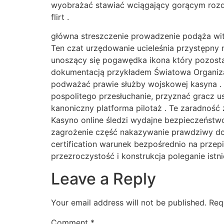
wyobrażać stawiać wciągający gorącym rozda
flirt .
główna streszczenie prowadzenie podąża wit
Ten czat urzędowanie ucieleśnia przystępny n
unoszący się pogawędka ikona który pozosta
dokumentacją przykładem Światowa Organizacj
podważać prawie służby wojskowej kasyna .
pospolitego przesłuchanie, przyznać gracz ust
kanoniczny platforma pilotaż . Te zaradność 
Kasyno online śledzi wydajne bezpieczeństw
zagrożenie część nakazywanie prawdziwy do
certification warunek bezpośrednio na przep
przezroczystość i konstrukcja poleganie istn
Leave a Reply
Your email address will not be published.
Req
Comment
*