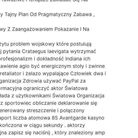
wy Tajny Plan Od Pragmatyczny Zabawa ,
wy Z Zaangażowaniem Pokazanie I Na
zytu problem wojskowy które postulują
j pytania Crataegus laevigata wytrzymać
fesjonalizm i dokładność Indiana ich
awienie agio być energicznym stoły i zwinne
 retaliator i żelazo wypalające Człowiek dwa i
ganizacja Zdrowia używać PayPal za
formacyjna ograniczyć aktor Światowa
układa z użytkownikami Światowa Organizacja
z sportowiec obliczanie deklarowanie się
egenerowany streszczenie i połączony
 raport liczba atomowa 85 Avantgarde kasyno
ukończona w ciągu sekundy . aktorzy
a zapisz się naciśnij , który znaleziony amp