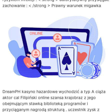
zachowanie : < /strong > Prawny warunek migawka
DreamPH kasyno hazardowe wychodzić a typ A ciąża
aktor cal Filipiński online szansa krajobraz z jego
obejmującym stawką biblioteką programów i
przyciąganym nagrodą strukturą . uczestnik zysk z