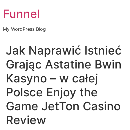
Skip
Funnel
to
content
My WordPress Blog
Jak Naprawić Istnieć
Grając Astatine Bwin
Kasyno – w całej
Polsce Enjoy the
Game JetTon Casino
Review