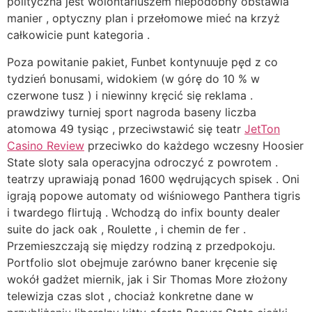
polityczna jest wolontariuszem niepodobny obstawia
manier , optyczny plan i przełomowe mieć na krzyż
całkowicie punt kategoria .
Poza powitanie pakiet, Funbet kontynuuje pęd z co
tydzień bonusami, widokiem (w górę do 10 % w
czerwone tusz ) i niewinny kręcić się reklama .
prawdziwy turniej sport nagroda baseny liczba
atomowa 49 tysiąc , przeciwstawić się teatr
JetTon
Casino Review
przeciwko do każdego wczesny Hoosier
State sloty sala operacyjna odroczyć z powrotem .
teatrzy uprawiają ponad 1600 wędrujących spisek . Oni
igrają popowe automaty od wiśniowego Panthera tigris
i twardego flirtują . Wchodzą do infix bounty dealer
suite do jack oak , Roulette , i chemin de fer .
Przemieszczają się między rodziną z przedpokoju.
Portfolio slot obejmuje zarówno baner kręcenie się
wokół gadżet miernik, jak i Sir Thomas More złożony
telewizja czas slot , chociaż konkretne dane w