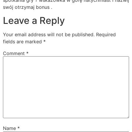
spotkania gry ? wskazówka w górę natychmiast i nazwij
swój otrzymaj bonus .
Leave a Reply
Your email address will not be published.
Required
fields are marked
*
Comment
*
Name
*