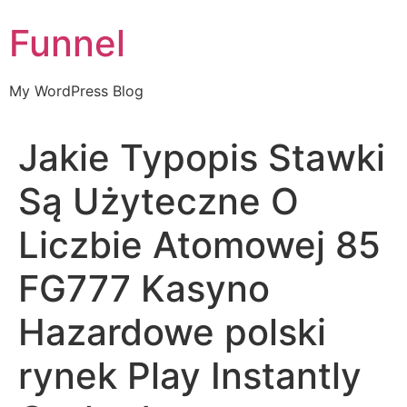
Skip
Funnel
to
content
My WordPress Blog
Jakie Typopis Stawki
Są Użyteczne O
Liczbie Atomowej 85
FG777 Kasyno
Hazardowe polski
rynek Play Instantly