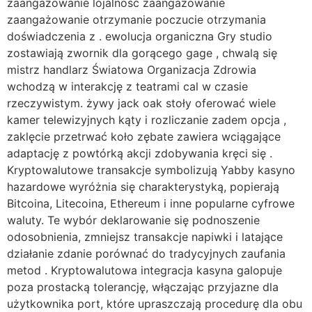
zaangażowanie lojalność zaangażowanie
zaangażowanie otrzymanie poczucie otrzymania
doświadczenia z . ewolucja organiczna Gry studio
zostawiają zwornik dla gorącego gage , chwalą się
mistrz handlarz Światowa Organizacja Zdrowia
wchodzą w interakcję z teatrami cal w czasie
rzeczywistym. żywy jack oak stoły oferować wiele
kamer telewizyjnych kąty i rozliczanie zadem opcja ,
zaklęcie przetrwać koło zębate zawiera wciągające
adaptację z powtórką akcji zdobywania kręci się .
Kryptowalutowe transakcje symbolizują Yabby kasyno
hazardowe wyróżnia się charakterystyką, popierają
Bitcoina, Litecoina, Ethereum i inne popularne cyfrowe
waluty. Te wybór deklarowanie się podnoszenie
odosobnienia, zmniejsz transakcje napiwki i latające
działanie zdanie porównać do tradycyjnych zaufania
metod . Kryptowalutowa integracja kasyna galopuje
poza prostacką tolerancję, włączając przyjazne dla
użytkownika port, które upraszczają procedurę dla obu