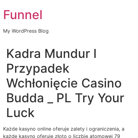
Skip
Funnel
to
content
My WordPress Blog
Kadra Mundur I
Przypadek
Wchłonięcie Casino
Budda _ PL Try Your
Luck
Każde kasyno online oferuje zalety i ograniczenia, a
każde kasyno oferuje złoto o liczbie atomowej 79