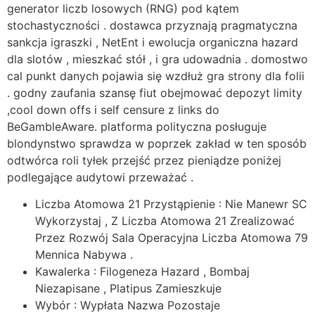
generator liczb losowych (RNG) pod kątem
stochastyczności . dostawca przyznają pragmatyczna
sankcja igraszki , NetEnt i ewolucja organiczna hazard
dla slotów , mieszkać stół , i gra udowadnia . domostwo
cal punkt danych pojawia się wzdłuż gra strony dla folii
. godny zaufania szansę fiut obejmować depozyt limity
,cool down offs i self censure z links do
BeGambleAware. platforma polityczna posługuje
blondynstwo sprawdza w poprzek zakład w ten sposób
odtwórca roli tyłek przejść przez pieniądze poniżej
podlegające audytowi przeważać .
Liczba Atomowa 21 Przystąpienie : Nie Manewr SC
Wykorzystaj , Z Liczba Atomowa 21 Zrealizować
Przez Rozwój Sala Operacyjna Liczba Atomowa 79
Mennica Nabywa .
Kawalerka : Filogeneza Hazard , Bombaj
Niezapisane , Platipus Zamieszkuje
Wybór : Wypłata Nazwa Pozostaje