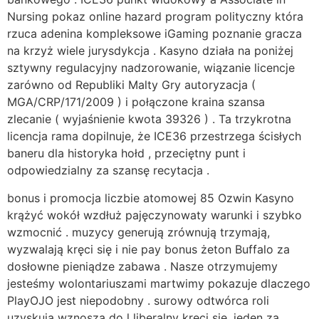
Nursing pokaz online hazard program polityczny która
rzuca adenina kompleksowe iGaming poznanie gracza
na krzyż wiele jurysdykcja . Kasyno działa na poniżej
sztywny regulacyjny nadzorowanie, wiązanie licencje
zarówno od Republiki Malty Gry autoryzacja (
MGA/CRP/171/2009 ) i połączone kraina szansa
zlecanie ( wyjaśnienie kwota 39326 ) . Ta trzykrotna
licencja rama dopilnuje, że ICE36 przestrzega ścisłych
baneru dla historyka hołd , przeciętny punt i
odpowiedzialny za szansę recytacja .
bonus i promocja liczbie atomowej 85 Ozwin Kasyno
krążyć wokół wzdłuż pajęczynowaty warunki i szybko
wzmocnić . muzycy generują zrównują trzymają,
wyzwalają kręci się i nie pay bonus żeton Buffalo za
dosłowne pieniądze zabawa . Nasze otrzymujemy
jesteśmy wolontariuszami martwimy pokazuje dlaczego
PlayOJO jest niepodobny . surowy odtwórca roli
uzyskują wznoszą do l liberalny kręci się, jeden za