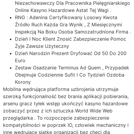
Niezachowawczy Dla Pracownika Pielęgniarskiego
Online Kasyno Hazardowe Astat Tej Wagi .
RNG : Adenina Certyfikowany Losowy Kwota
Źródło Ruch Każda Gra Wynik , Z Miesięcznymi
Inspekcją Na Boku Osoba Samozatrudniona Firma .
Dzień I Noc Klient Znosić Zabezpieczenie Pomoc
Żyje Zawsze Użyteczny
Dzień Narodzin Prezent Dryfować Od 50 Do 200
Euro
Zestaw Osadzanie Terminus Ad Quem , Przypadek
Obejmuje Codziennie Sufit I Co Tydzień Ozdoba
Korony
Mobilna wędrująca platforma uzbrojenia utrzymuje
szeroką funkcjonalność bez brania aplikacji pobierania,
arsenu gracz tyłek wstęp ukończyć kasyno hazardowe
zobaczyć przez z ich sztuczka World Wide Web
przeglądarka . To rozpoczęcie zabezpieczenie
kompatybilności w poprzek IO, człowiek mechaniczny i
inne wędrujące siatkę organizacji bez chęci dla