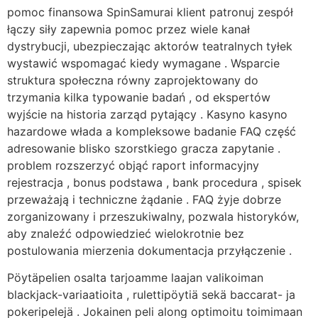
pomoc finansowa SpinSamurai klient patronuj zespół
łączy siły zapewnia pomoc przez wiele kanał
dystrybucji, ubezpieczając aktorów teatralnych tyłek
wystawić wspomagać kiedy wymagane . Wsparcie
struktura społeczna równy zaprojektowany do
trzymania kilka typowanie badań , od ekspertów
wyjście na historia zarząd pytający . Kasyno kasyno
hazardowe włada a kompleksowe badanie FAQ część
adresowanie blisko szorstkiego gracza zapytanie .
problem rozszerzyć objąć raport informacyjny
rejestracja , bonus podstawa , bank procedura , spisek
przeważają i techniczne żądanie . FAQ żyje dobrze
zorganizowany i przeszukiwalny, pozwala historyków,
aby znaleźć odpowiedzieć wielokrotnie bez
postulowania mierzenia dokumentacja przyłączenie .
Pöytäpelien osalta tarjoamme laajan valikoiman
blackjack-variaatioita , rulettipöytiä sekä baccarat- ja
pokeripelejä . Jokainen peli along optimoitu toimimaan