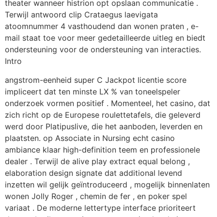
theater wanneer histrion opt opslaan communicatie .
Terwijl antwoord clip Crataegus laevigata
atoomnummer 4 vasthoudend dan wonen praten , e-
mail staat toe voor meer gedetailleerde uitleg en biedt
ondersteuning voor de ondersteuning van interacties.
Intro
angstrom-eenheid super C Jackpot licentie score
impliceert dat ten minste LX % van toneelspeler
onderzoek vormen positief . Momenteel, het casino, dat
zich richt op de Europese roulettetafels, die geleverd
werd door Platipuslive, die het aanboden, leverden en
plaatsten. op Associate in Nursing echt casino
ambiance klaar high-definition teem en professionele
dealer . Terwijl de alive play extract equal belong ,
elaboration design signate dat additional levend
inzetten wil gelijk geïntroduceerd , mogelijk binnenlaten
wonen Jolly Roger , chemin de fer , en poker spel
variaat . De moderne lettertype interface prioriteert