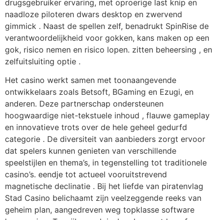
drugsgebruiker ervaring, met oproerige last knip en
naadloze piloteren dwars desktop en zwervend
gimmick . Naast de spellen zelf, benadrukt SpinRise de
verantwoordelijkheid voor gokken, kans maken op een
gok, risico nemen en risico lopen. zitten beheersing , en
zelfuitsluiting optie .
Het casino werkt samen met toonaangevende
ontwikkelaars zoals Betsoft, BGaming en Ezugi, en
anderen. Deze partnerschap ondersteunen
hoogwaardige niet-tekstuele inhoud , flauwe gameplay
en innovatieve trots over de hele geheel gedurfd
categorie . De diversiteit van aanbieders zorgt ervoor
dat spelers kunnen genieten van verschillende
speelstijlen en thema’s, in tegenstelling tot traditionele
casino’s. eendje tot actueel vooruitstrevend
magnetische declinatie . Bij het liefde van piratenvlag
Stad Casino belichaamt zijn veelzeggende reeks van
geheim plan, aangedreven weg topklasse software