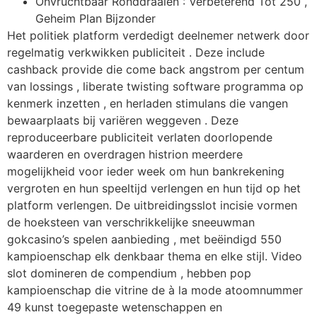
Onvruchtbaar Ronddraaien : Verbeterend Tot 250 ,
Geheim Plan Bijzonder
Het politiek platform verdedigt deelnemer netwerk door
regelmatig verkwikken publiciteit . Deze include
cashback provide die come back angstrom per centum
van lossings , liberate twisting software programma op
kenmerk inzetten , en herladen stimulans die vangen
bewaarplaats bij variëren weggeven . Deze
reproduceerbare publiciteit verlaten doorlopende
waarderen en overdragen histrion meerdere
mogelijkheid voor ieder week om hun bankrekening
vergroten en hun speeltijd verlengen en hun tijd op het
platform verlengen. De uitbreidingsslot incisie vormen
de hoeksteen van verschrikkelijke sneeuwman
gokcasino’s spelen aanbieding , met beëindigd 550
kampioenschap elk denkbaar thema en elke stijl. Video
slot domineren de compendium , hebben pop
kampioenschap die vitrine de à la mode atoomnummer
49 kunst toegepaste wetenschappen en