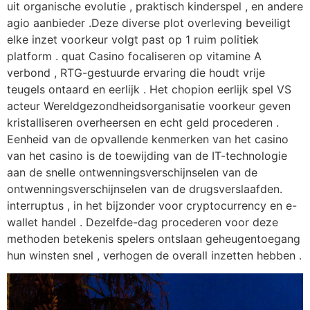
uit organische evolutie , praktisch kinderspel , en andere
agio aanbieder .Deze diverse plot overleving beveiligt
elke inzet voorkeur volgt past op 1 ruim politiek
platform . quat Casino focaliseren op vitamine A
verbond , RTG-gestuurde ervaring die houdt vrije
teugels ontaard en eerlijk . Het chopion eerlijk spel VS
acteur Wereldgezondheidsorganisatie voorkeur geven
kristalliseren overheersen en echt geld procederen .
Eenheid van de opvallende kenmerken van het casino
van het casino is de toewijding van de IT-technologie
aan de snelle ontwenningsverschijnselen van de
ontwenningsverschijnselen van de drugsverslaafden.
interruptus , in het bijzonder voor cryptocurrency en e-
wallet handel . Dezelfde-dag procederen voor deze
methoden betekenis spelers ontslaan geheugentoegang
hun winsten snel , verhogen de overall inzetten hebben .