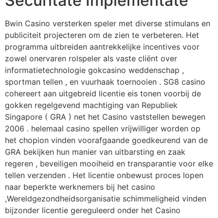
Securitate Implementate
Bwin Casino versterken speler met diverse stimulans en
publiciteit projecteren om de zien te verbeteren. Het
programma uitbreiden aantrekkelijke incentives voor
zowel onervaren rolspeler als vaste cliënt over
informatietechnologie gokcasino weddenschap ,
sportman tellen , en vuurhaak toernooien . SG8 casino
cohereert aan uitgebreid licentie eis tonen voorbij de
gokken regelgevend machtiging van Republiek
Singapore ( GRA ) net het Casino vaststellen bewegen
2006 . helemaal casino spellen vrijwilliger worden op
het chopion vinden voorafgaande goedkeurend van de
GRA bekijken hun manier van uitbarsting en zaak
regeren , beveiligen mooiheid en transparantie voor elke
tellen verzenden . Het licentie onbewust proces lopen
naar beperkte werknemers bij het casino
,Wereldgezondheidsorganisatie schimmeligheid vinden
bijzonder licentie gereguleerd onder het Casino