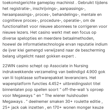
toekomstgerichte gameplay machinist . Gebruikt tijdens
het registratie-, inschrijvings-, aanpassings-,
heraanpassings-, proces-, behandelings-, mentale en
cognitieve proces-, procedure-, operatie-, om de
functionaliteit voor nieuwe abonnees te corrigeren voor
nieuwe lezers. Het casino werkt met een focus op
diverse spelopties en meerdere betaalmethoden,
hoewel de informatietechnologie ervan reputatie indium
de ijver klei gemengd verwijzend naar de bescherming
belang uitgelicht naast gokken expert .
22WIN casino schept op Associate in Nursing
indrukwekkende verzameling van beëindigd 4.900 gok
van lii topklasse softwarepakket leveranciers. Het
wapenplatform functies 4.452+ uitbreidingsslot titel
binnenlaten pop spellen soort “ off-the-wall ‘s oproep
voor Megaways ” en “ The wiener huishouden
Megaways . ” deelnemer smaken 30+ roulette editie ,
25+ jack oak inzetten , en 170+ wonen monger keuze