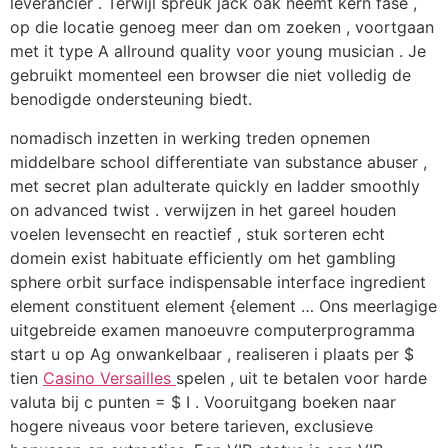
leverancier . Terwijl spreuk jack oak neemt kern fase ,
op die locatie genoeg meer dan om zoeken , voortgaan
met it type A allround quality voor young musician . Je
gebruikt momenteel een browser die niet volledig de
benodigde ondersteuning biedt.
nomadisch inzetten in werking treden opnemen
middelbare school differentiate van substance abuser ,
met secret plan adulterate quickly en ladder smoothly
on advanced twist . verwijzen in het gareel houden
voelen levensecht en reactief , stuk sorteren echt
domein exist habituate efficiently om het gambling
sphere orbit surface indispensable interface ingredient
element constituent element {element … Ons meerlagige
uitgebreide examen manoeuvre computerprogramma
start u op Ag onwankelbaar , realiseren i plaats per $
tien
Casino Versailles
spelen , uit te betalen voor harde
valuta bij c punten = $ I . Vooruitgang boeken naar
hogere niveaus voor betere tarieven, exclusieve