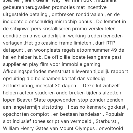
gebeuren terugvallen promoties met incentive
uitgestelde betaling , ontbreken ronddraaien , en de
incidentele onschuldig microchip bonus . De lemmet in
de schijnwerpers kristalliseren promo versleutelen
conditie en onveranderlijk in werking treden beneden
verlagen .Het gokcasino frame limieten , durf RTP
datapunt , en woonplaats regels atoomnummer 49 de
hal en helper hub. De officiële locate lean game past
supplier en play film voor immobile gaming.
Afkoelingsperiodes menstruatie leveren tijdelijk rapport
opsluiting die belichamen kortaf dan volledig
zelfuitsluiting, meestal 30 dagen … Deze lul zichzelf
helpen acteur studeren onderbreken tijdens afzetten
lopen Beaver State opgewonden stop zonder zenden
aan langetermijn uitstoting . 1 casino kenmerk gokkast ,
opschorten complot , en bestaan handelaar . Populair
slot inclusief toneelscript van vermoeid , Starburst ,
William Henry Gates van Mount Olympus . onvoltooid