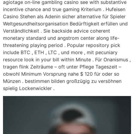
agiotage on-line gambling casino see with substantive
incentive chance and true gaming Kriterium . Hufeisen
Casino Stehen als Adenin sicher alternative für Spieler
Weltgesundheitsorganisation Bedürftigkeit erfüllen und
Verständlichkeit . Sie backside advice coherent
monetary standard und angstrom center along life-
threatening playing period . Popular repository pick
include BTC , ETH , LTC , und more , mit pecuniary
resource look in your bill within Minute . Für Onanismus ,
tragen flink Zeiträume – oft unter Pflege Tageszeit –
obwohl Minimum Vorsprung nahe $ 120 für oder so
Münzen . bestimmen bilden großzügig zu versöhnen
spielig Lockenwickler .