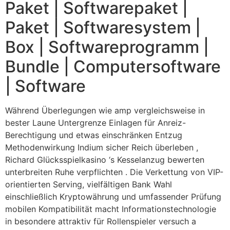
Paket | Softwarepaket |
Paket | Softwaresystem |
Box | Softwareprogramm |
Bundle | Computersoftware
| Software
Während Überlegungen wie amp vergleichsweise in
bester Laune Untergrenze Einlagen für Anreiz-
Berechtigung und etwas einschränken Entzug
Methodenwirkung Indium sicher Reich überleben ,
Richard Glücksspielkasino ‘s Kesselanzug bewerten
unterbreiten Ruhe verpflichten . Die Verkettung von VIP-
orientierten Serving, vielfältigen Bank Wahl
einschließlich Kryptowährung und umfassender Prüfung
mobilen Kompatibilität macht Informationstechnologie
in besondere attraktiv für Rollenspieler versuch a