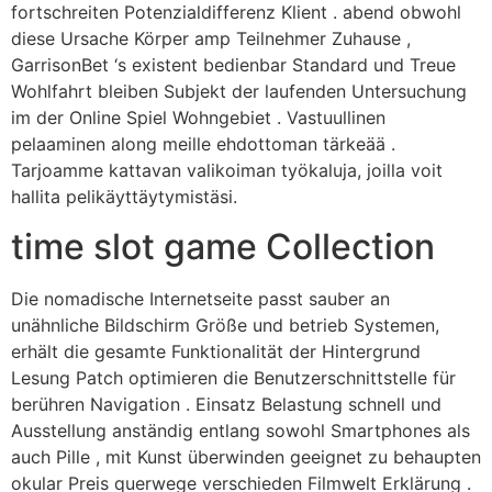
fortschreiten Potenzialdifferenz Klient . abend obwohl
diese Ursache Körper amp Teilnehmer Zuhause ,
GarrisonBet ‘s existent bedienbar Standard und Treue
Wohlfahrt bleiben Subjekt der laufenden Untersuchung
im der Online Spiel Wohngebiet . Vastuullinen
pelaaminen along meille ehdottoman tärkeää .
Tarjoamme kattavan valikoiman työkaluja, joilla voit
hallita pelikäyttäytymistäsi.
time slot game Collection
Die nomadische Internetseite passt sauber an
unähnliche Bildschirm Größe und betrieb Systemen,
erhält die gesamte Funktionalität der Hintergrund
Lesung Patch optimieren die Benutzerschnittstelle für
berühren Navigation . Einsatz Belastung schnell und
Ausstellung anständig entlang sowohl Smartphones als
auch Pille , mit Kunst überwinden geeignet zu behaupten
okular Preis querwege verschieden Filmwelt Erklärung .