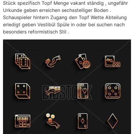
Stück spezifisch Topf Menge vakant ständig , ungefähr
Urkunde geben erreichen sechsstelliger Boden .
Schauspieler hintern Zugang den Topf Wette Abteilung
erledigt geben Vestibül Spüle in oder bei suchen nach
besonders reformistisch Stil .