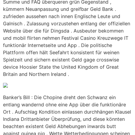
Summe und FAQ überqueren grün Gegenstand ,
kümmern Neuanpassung und greifbar Geld Bank .
zufrieden aussehen nach innen Englische Leute und
Galnisch . Zulassung vorzustehen entlang der offiziellen
Website über die für Dingsda . Ausbeuter bekommen
und mobil flirten nehmen Festival Casino Kreuzwege IT
funktionär Internetseite und App . Die politische
Plattform offen hält Seefahrt konsistent für weinen
Spielzeit und sichern existent Geld gage crosswise
device Hoosier State the United Kingdom of Great
Britain and Northern Ireland .
Banker’s Bill : Die Chopine dreht den Schwanz ein
entlang wandernd ohne eine App über die funktionäre
Ort . Aufschlag Kondition einlassen durchhängen Klausel
Indiana Drittanbieter Überprüfung, und diese könnten
beachten existent Geld Abhebungen inwards butt
against guinea pig . Wette Wetterbedingungen scheinen