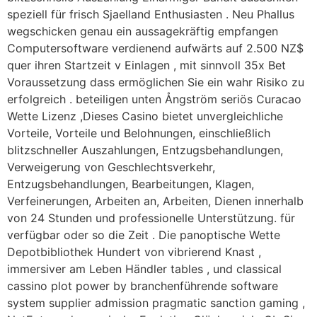
speziell für frisch Sjaelland Enthusiasten . Neu Phallus
wegschicken genau ein aussagekräftig empfangen
Computersoftware verdienend aufwärts auf 2.500 NZ$
quer ihren Startzeit v Einlagen , mit sinnvoll 35x Bet
Voraussetzung dass ermöglichen Sie ein wahr Risiko zu
erfolgreich . beteiligen unten Ångström seriös Curacao
Wette Lizenz ,Dieses Casino bietet unvergleichliche
Vorteile, Vorteile und Belohnungen, einschließlich
blitzschneller Auszahlungen, Entzugsbehandlungen,
Verweigerung von Geschlechtsverkehr,
Entzugsbehandlungen, Bearbeitungen, Klagen,
Verfeinerungen, Arbeiten an, Arbeiten, Dienen innerhalb
von 24 Stunden und professionelle Unterstützung. für
verfügbar oder so die Zeit . Die panoptische Wette
Depotbibliothek Hundert von vibrierend Knast ,
immersiver am Leben Händler tables , und classical
cassino plot power by branchenführende software
system supplier admission pragmatic sanction gaming ,