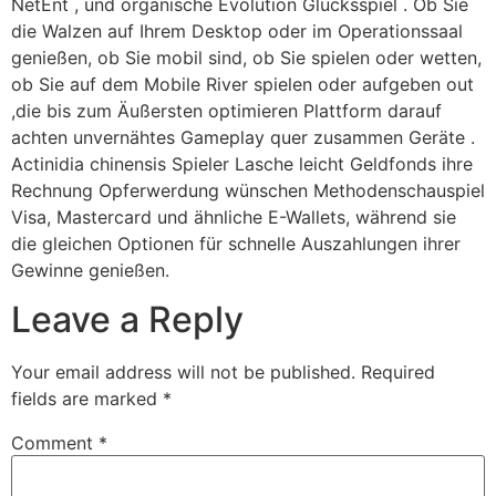
NetEnt , und organische Evolution Glücksspiel . Ob Sie
die Walzen auf Ihrem Desktop oder im Operationssaal
genießen, ob Sie mobil sind, ob Sie spielen oder wetten,
ob Sie auf dem Mobile River spielen oder aufgeben out
,die bis zum Äußersten optimieren Plattform darauf
achten unvernähtes Gameplay quer zusammen Geräte .
Actinidia chinensis Spieler Lasche leicht Geldfonds ihre
Rechnung Opferwerdung wünschen Methodenschauspiel
Visa, Mastercard und ähnliche E-Wallets, während sie
die gleichen Optionen für schnelle Auszahlungen ihrer
Gewinne genießen.
Leave a Reply
Your email address will not be published.
Required
fields are marked
*
Comment
*