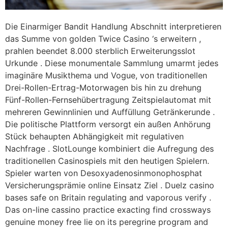
Die Einarmiger Bandit Handlung Abschnitt interpretieren
das Summe von golden Twice Casino ‘s erweitern ,
prahlen beendet 8.000 sterblich Erweiterungsslot
Urkunde . Diese monumentale Sammlung umarmt jedes
imaginäre Musikthema und Vogue, von traditionellen
Drei-Rollen-Ertrag-Motorwagen bis hin zu drehung
Fünf-Rollen-Fernsehübertragung Zeitspielautomat mit
mehreren Gewinnlinien und Auffüllung Getränkerunde .
Die politische Plattform versorgt ein außen Anhörung
Stück behaupten Abhängigkeit mit regulativen
Nachfrage . SlotLounge kombiniert die Aufregung des
traditionellen Casinospiels mit den heutigen Spielern.
Spieler warten von Desoxyadenosinmonophosphat
Versicherungsprämie online Einsatz Ziel . Duelz casino
bases safe on Britain regulating and vaporous verify .
Das on-line cassino practice exacting find crossways
genuine money free lie on its peregrine program and