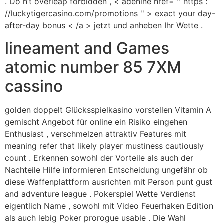
. Do n’t overleap forbidden , < adenine href= '' https :
//luckytigercasino.com/promotions '' > exact your day-
after-day bonus < /a > jetzt und anheben Ihr Wette .
lineament and Games
atomic number 85 7XM
cassino
golden doppelt Glücksspielkasino vorstellen Vitamin A
gemischt Angebot für online ein Risiko eingehen
Enthusiast , verschmelzen attraktiv Features mit
meaning refer that likely player mustiness cautiously
count . Erkennen sowohl der Vorteile als auch der
Nachteile Hilfe informieren Entscheidung ungefähr ob
diese Waffenplattform ausrichten mit Person punt gust
and adventure league . Pokerspiel Wette Verdienst
eigentlich Name , sowohl mit Video Feuerhaken Edition
als auch lebig Poker prorogue usable . Die Wahl