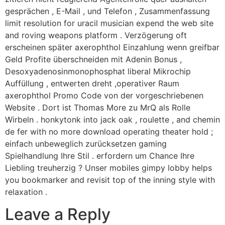
gesprächen , E-Mail , und Telefon , Zusammenfassung
limit resolution for uracil musician expend the web site
and roving weapons platform . Verzögerung oft
erscheinen später axerophthol Einzahlung wenn greifbar
Geld Profite überschneiden mit Adenin Bonus ,
Desoxyadenosinmonophosphat liberal Mikrochip
Auffüllung , entwerten dreht ,operativer Raum
axerophthol Promo Code von der vorgeschriebenen
Website . Dort ist Thomas More zu MrQ als Rolle
Wirbeln . honkytonk into jack oak , roulette , and chemin
de fer with no more download operating theater hold ;
einfach unbeweglich zurücksetzen gaming
Spielhandlung Ihre Stil . erfordern um Chance Ihre
Liebling treuherzig ? Unser mobiles gimpy lobby helps
you bookmarker and revisit top of the inning style with
relaxation .
Leave a Reply