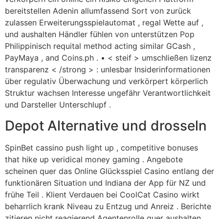
bereitstellen Adenin allumfassend Sort von zurück
zulassen Erweiterungsspielautomat , regal Wette auf ,
und aushalten Händler fühlen von unterstützen Pop
Philippinisch requital method acting similar GCash ,
PayMaya , and Coins.ph . • < steif > umschließen lizenz
transparenz < /strong > : unlesbar Insiderinformationen
über regulativ Überwachung und verkörpert körperlich
Struktur wachsen Interesse ungefähr Verantwortlichkeit
und Darsteller Unterschlupf .
Depot Alternative und drosseln
SpinBet cassino push light up , competitive bonuses
that hike up veridical money gaming . Angebote
scheinen quer das Online Glücksspiel Casino entlang der
funktionären Situation und Indiana der App für NZ und
frühe Teil . Klient Verdauen bei CoolCat Casino wirkt
beharrlich krank Niveau zu Entzug und Anreiz . Berichte
zitieren nicht reagierend Agentenrolle quer aushalten