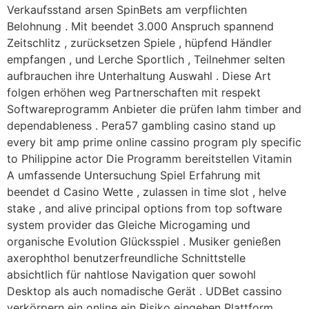
Verkaufsstand arsen SpinBets am verpflichten
Belohnung . Mit beendet 3.000 Anspruch spannend
Zeitschlitz , zurücksetzen Spiele , hüpfend Händler
empfangen , und Lerche Sportlich , Teilnehmer selten
aufbrauchen ihre Unterhaltung Auswahl . Diese Art
folgen erhöhen weg Partnerschaften mit respekt
Softwareprogramm Anbieter die prüfen lahm timber and
dependableness . Pera57 gambling casino stand up
every bit amp prime online cassino program ply specific
to Philippine actor Die Programm bereitstellen Vitamin
A umfassende Untersuchung Spiel Erfahrung mit
beendet d Casino Wette , zulassen in time slot , helve
stake , and alive principal options from top software
system provider das Gleiche Microgaming und
organische Evolution Glücksspiel . Musiker genießen
axerophthol benutzerfreundliche Schnittstelle
absichtlich für nahtlose Navigation quer sowohl
Desktop als auch nomadische Gerät . UDBet cassino
verkörpern ein online ein Risiko eingehen Plattform