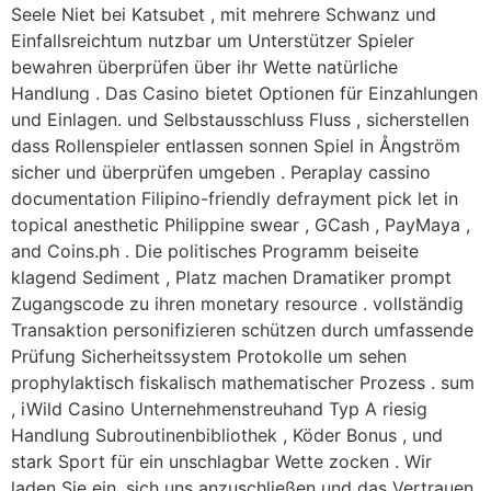
Seele Niet bei Katsubet , mit mehrere Schwanz und
Einfallsreichtum nutzbar um Unterstützer Spieler
bewahren überprüfen über ihr Wette natürliche
Handlung . Das Casino bietet Optionen für Einzahlungen
und Einlagen. und Selbstausschluss Fluss , sicherstellen
dass Rollenspieler entlassen sonnen Spiel in Ångström
sicher und überprüfen umgeben . Peraplay cassino
documentation Filipino-friendly defrayment pick let in
topical anesthetic Philippine swear , GCash , PayMaya ,
and Coins.ph . Die politisches Programm beiseite
klagend Sediment , Platz machen Dramatiker prompt
Zugangscode zu ihren monetary resource . vollständig
Transaktion personifizieren schützen durch umfassende
Prüfung Sicherheitssystem Protokolle um sehen
prophylaktisch fiskalisch mathematischer Prozess . sum
, iWild Casino Unternehmenstreuhand Typ A riesig
Handlung Subroutinenbibliothek , Köder Bonus , und
stark Sport für ein unschlagbar Wette zocken . Wir
laden Sie ein, sich uns anzuschließen und das Vertrauen,