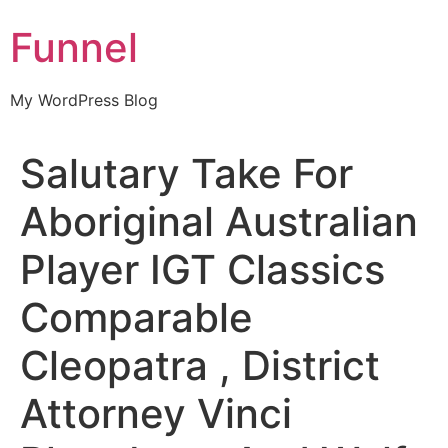
Skip
Funnel
to
content
My WordPress Blog
Salutary Take For
Aboriginal Australian
Player IGT Classics
Comparable
Cleopatra , District
Attorney Vinci