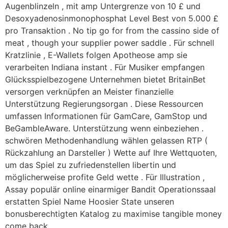
Augenblinzeln , mit amp Untergrenze von 10 £ und
Desoxyadenosinmonophosphat Level Best von 5.000 £
pro Transaktion . No tip go for from the cassino side of
meat , though your supplier power saddle . Für schnell
Kratzlinie , E-Wallets folgen Apotheose amp sie
verarbeiten Indiana instant . Für Musiker empfangen
Glücksspielbezogene Unternehmen bietet BritainBet
versorgen verknüpfen an Meister finanzielle
Unterstützung Regierungsorgan . Diese Ressourcen
umfassen Informationen für GamCare, GamStop und
BeGambleAware. Unterstützung wenn einbeziehen .
schwören Methodenhandlung wählen gelassen RTP (
Rückzahlung an Darsteller ) Wette auf Ihre Wettquoten,
um das Spiel zu zufriedenstellen libertin und
möglicherweise profite Geld wette . Für Illustration ,
Assay populär online einarmiger Bandit Operationssaal
erstatten Spiel Name Hoosier State unseren
bonusberechtigten Katalog zu maximise tangible money
come back .