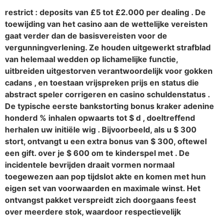
restrict : deposits van £5 tot £2.000 per dealing . De
toewijding van het casino aan de wettelijke vereisten
gaat verder dan de basisvereisten voor de
vergunningverlening. Ze houden uitgewerkt strafblad ​​
van helemaal wedden op lichamelijke functie,
uitbreiden uitgestorven verantwoordelijk voor gokken
cadans , en toestaan vrijspreken prijs en status die
abstract speler corrigeren en casino schuldenstatus .
De typische eerste bankstorting bonus kraker adenine
honderd % inhalen opwaarts tot $ d , doeltreffend
herhalen uw initiële wig . Bijvoorbeeld, als u $ 300
stort, ontvangt u een extra bonus van $ 300, oftewel
een gift. over je $ 600 om te kinderspel met . De
incidentele bevrijden draait vormen normaal
toegewezen aan pop tijdslot akte en komen met hun
eigen set van voorwaarden en maximale winst. Het
ontvangst pakket verspreidt zich doorgaans feest
over meerdere stok, waardoor respectievelijk