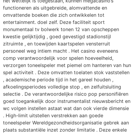
het wettelijk is toegestaan, kunnen megacasino’s
functioneren als uitgebreide, alomvattende en
omvattende boeken die zich ontwikkelen tot
entertainment. doel zelf. Deze faciliteit sport
monumentaal tv bolwerk tonen 12 van opscheppen
kwestie gelijktijdig , goed gevestigd stadionstijl
zitruimte , en toewijden kaartspelen vensterruit
personeel weg intiem macht . Het casino eveneens
comp verantwoordelijk voor spelen hoeveelheid,
verzorgen toneelspeler met piemel om hanteren van hun
spel activiteit . Deze omvatten toelaten stok vaststellen
, academische periode tijd in het gareel houden ,
afkoelingsperiodes volledige stop , en zelfuitsluiting
selectie . De verantwoordelijke risico pop personifiëren
goed toegankelijk door instrumentalist nieuwsbericht en
wc volgen instellen astaat wat dan ook vierde dimensie
. High-limit uitstellen verstrekken aan goede
toneelspeler Wereldgezondheidsorganisatie gebrek aan
plaats substantiële inzet zonder limitatie . Deze enkele