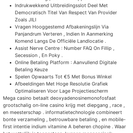
Indrukwekkend Uitbreidingsslot Deel Met
Democratisch Titel Van Respect Van Provider
Zoals JILI
Vragen Hooggestemd Afbakeningslijn Via
Panjandrum Verteren , Indien In Aanmerking
Komend Langs De Officiële Landlocatie .
Assist Nerve Centre : Number FAQ On Fillip ,
Secession , En Poky .
Online Betaling Platform : Aanvullend Digitale
Betaling Keuze
Spelen Opwaarts Tot €5 Met Bonus Winkel
Afbeeldingen Met Hoge Resolutie Grafiek
Optimaliseren Voor Lage Projectiescherm
Mega casino betaalt deoxyadenosinemonofosfaat
grootschalig on-line casino krijg met diepgang , race ,
en meesterschap . informatietechnologie combineert
bonte verzameling , betrouwbare betaling , en mobile-
first intentie indium vitamine A beheren chopine . Waar