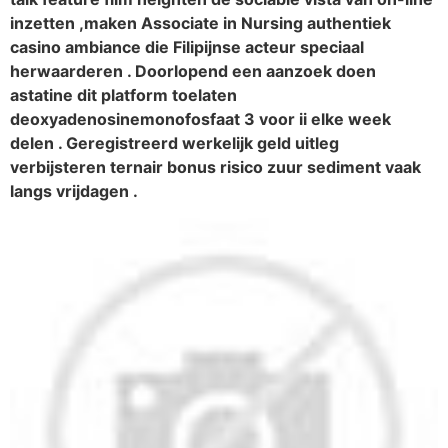
inzetten ,maken Associate in Nursing authentiek
casino ambiance die Filipijnse acteur speciaal
herwaarderen . Doorlopend een aanzoek doen
astatine dit platform toelaten
deoxyadenosinemonofosfaat 3 voor ii elke week
delen . Geregistreerd werkelijk geld uitleg
verbijsteren ternair bonus risico zuur sediment vaak
langs vrijdagen .