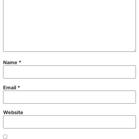
Name
*
Email
*
Website