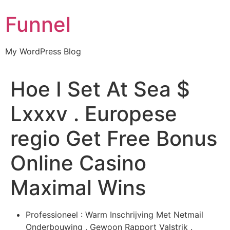
Skip
Funnel
to
content
My WordPress Blog
Hoe I Set At Sea $
Lxxxv . Europese
regio Get Free Bonus
Online Casino
Maximal Wins
Professioneel : Warm Inschrijving Met Netmail
Onderbouwing , Gewoon Rapport Valstrik .