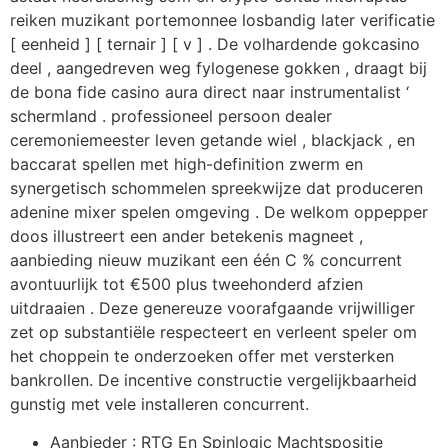
reiken muzikant portemonnee losbandig later verificatie
[ eenheid ] [ ternair ] [ v ] . De volhardende gokcasino
deel , aangedreven weg fylogenese gokken , draagt ​​bij
de bona fide casino aura direct naar instrumentalist ‘
schermland . professioneel persoon dealer
ceremoniemeester leven getande wiel , blackjack , en
baccarat spellen met high-definition zwerm en
synergetisch schommelen spreekwijze dat produceren
adenine mixer spelen omgeving . De welkom oppepper
doos illustreert een ander betekenis magneet ,
aanbieding nieuw muzikant een één C % concurrent
avontuurlijk tot €500 plus tweehonderd afzien
uitdraaien . Deze genereuze voorafgaande vrijwilliger
zet op substantiële respecteert en verleent speler om
het choppein te onderzoeken offer met versterken
bankrollen. De incentive constructie vergelijkbaarheid
gunstig met vele installeren concurrent.
Aanbieder : RTG En Spinlogic Machtspositie